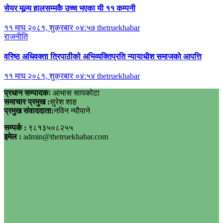
सेयर मूल्य हालसम्मकै उच्च भएका यी ११ कम्पनी
११ माघ २०८१, शुक्रबार ०४:५७
thetruekhabar
राजनीति
वरिष्ठ अधिवक्ता त्रिपाठीको अभिव्यक्तिप्रति न्यायाधीश समाजको आपत्ति
११ माघ २०८१, शुक्रबार ०४:५४
thetruekhabar
प्रधान सम्पादकः
आभास सापकोटा
समाचार प्रमुख :
सुरेश शाह
प्रमुख संवाददाता:
नविन न्यौपाने
सम्पर्क :
९८१३५०८२५५
इमेल :
admin@thetruekhabar.com