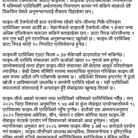
वायरलेस टेक्नोलोजी अर्थात् फाइभजी। फाइभजी प्रविधिमाथिको नियन्त्रणले
नै भविष्यको प्रविधिसँगै अर्थतन्त्रमा नियन्त्रण कायम गर्न सकिने भएकाले धेरै
विकसित देशले अनुसन्धानलाई तीब्रता दिइरहेका छन्।
फाइभ-जी टेक्नोलोजी हाल प्रयोगमा रहेको फोर-जीभन्दा निकै परिस्कृत
प्रविधिका रूपमा आउँदै छ। वैज्ञानीकले फाइभजी टेक्नोलो-जीमा १ हजार भन्दा
अधिक एप्लिकेसन चलाउन सकिने बताइरहेका छन्। डाटा स्पिड फोरजीभन्दा १
सय गुना बढी हुने प्रारम्भिक अनुसन्धानबाट खुलेको छ। फाइभ-जी प्रविधिमा
डाटा स्पिड मात्रै १० गिगाविट प्रतिसेकन्ड हुनेछ।
फाइभजी प्रविधिमा एउटा फिल्म ०.३७ सेकेन्डमै डाउनलोड गर्न सकिनेछ।
फाइभ-जी प्रविधि संचालका लागि ऊर्जाको खपत १० गुणाले कम हुनेछ।
उपभोक्तालाई मात्र होइन फाइभ-जीले संसारका धेरै क्षेत्रमा आमुल परिवर्तनहरु
ल्याउँनेछ। केही देशमा सीमिति स्तरमा व्यवसायिक सुरुवात गरिरहेका फाइभ-जी
आम रुपमा अहिले पनि परीक्षणकै क्रममा छ। अहिलेको विश्वमा इन्टरनेट नै ठूलो
खोजी र आविष्कारको उपलब्धि र उपयोगी प्रविधि रहेको छ। यही प्रविधिको
सफलताले संसारलाई नै अनलाइन हुँदै मोबाइलमा खुम्चाइ दिएको छ।
फाइभ-जीले अबको सञ्चार तथा प्रविधिको भविष्यको प्रतिनिधित्व गर्दैछ। सन्
२०२५ भित्र विश्वभर अनुमानित १.५७ अर्ब वा कुल मोबाइल प्रयोगकर्तामध्ये १८
प्रतिशतमा फाइभ-जी प्रविधिको पहुँच पुग्नेछ। हालैको एक अध्ययनअनुसार
२०२५ भित्रसम्म अमेरिका, चीन, जापान र दक्षिण कोरिया मात्र फाइभ-जी
मोबाइल नेटवर्क प्रयोग गर्ने विश्वभरको संख्याको आधा हुनेछन। फोव्र्स
म्यागजिनका अनुसार सन् २०२६ सम्ममा फाइभ-जीमा ३ अर्ब ५० करोडले प्रयोग
गर्न सक्छन्। फाइभ-जीसँगको उपलब्ध ब्यान्डविथ, विश्वसनीयता र इस्ट्रिमिङ
गतिमा भएको वृद्धिले व्यवसायलाई आर्टिफिसियल इन्टेलिजेन्स र मेसिन लर्निङ