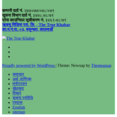
कम्पनी दर्ता नं.
२७४०७७/०७८/०७९
सूचना विभाग दर्ता नं.
३४७८-७८/७९
प्रेस काउन्सिल सूचीकरण नं.
३४६९-७८/७९
ऋबसु मिडिया प्रा. लि.
- The True Khabar
का.म.न.पा.-०३, बसुन्धरा, काठमाडौं
Proudly powered by WordPress
|
Theme: Newsup by
Themeansar
.
समाचार
अर्थ /वाणिज्य
मनोरञ्जन
खेलकुद
विचार
सूचना प्रविधि
प्रवास
English
sitemap