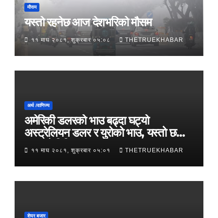
मौसम
यस्तो रहनेछ आज देशभरिको मौसम
११ माघ २०८१, शुक्रबार ०५:०८
THETRUEKHABAR
अर्थ /वाणिज्य
अमेरिकी डलरको भाउ बढ्दा घट्यो
अस्ट्रेलियन डलर र युरोको भाउ, यस्तो छ
आजको विनिमयदर
११ माघ २०८१, शुक्रबार ०५:०१
THETRUEKHABAR
शेयर बजार