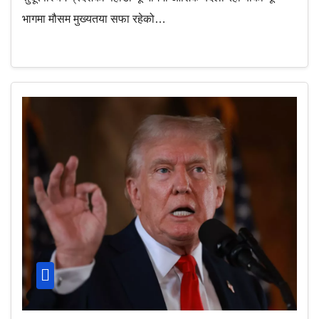
भागमा मौसम मुख्यतया सफा रहेको…