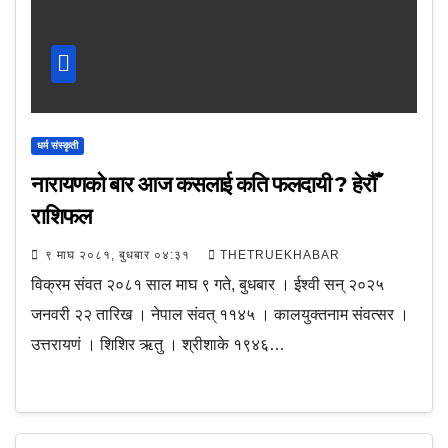
धर्म संस्कृती
नारायणको बार आज कसलाई कति फलदायी ? हेरौँ
राशिफल
९ माघ २०८१, बुधबार ०४:३१
THETRUEKHABAR
विक्रम संवत २०८१ साल माघ ९ गते, बुधबार । ईश्वी सन् २०२५
जनवरी २२ तारिख । नेपाल संवत् ११४५ । कालयुक्तनाम संवत्सर ।
उत्तरायणं । शिशिर ऋतु । श्रीशाके १९४६…