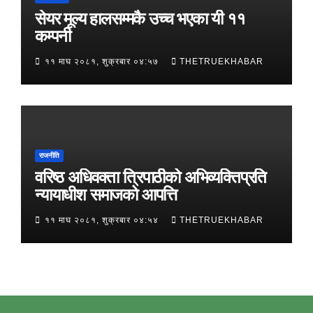
सेयर मूल्य हालसम्मकै उच्च भएका यी ११
कम्पनी
११ माघ २०८१, शुक्रबार ०४:५७
THETRUEKHABAR
राजनीति
वरिष्ठ अधिवक्ता त्रिपाठीको अभिव्यक्तिप्रति
न्यायाधीश समाजको आपत्ति
११ माघ २०८१, शुक्रबार ०४:५४
THETRUEKHABAR