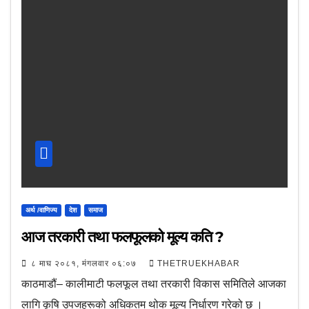
अर्थ /वाणिज्य
देश
समाज
आज तरकारी तथा फलफूलको मूल्य कति ?
८ माघ २०८१, मंगलवार ०६:०७
THETRUEKHABAR
काठमाडौं– कालीमाटी फलफूल तथा तरकारी विकास समितिले आजका
लागि कृषि उपजहरूको अधिकतम थोक मूल्य निर्धारण गरेको छ ।