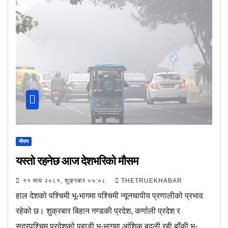
मौसम
यस्तो रहनेछ आज देशभरिको मौसम
११ माघ २०८१, शुक्रबार ०५:०८
THETRUEKHABAR
हाल देशको पश्चिमी भू-भागमा पश्चिमी न्यूनचापीय प्रणालीको प्रभाव
रहेको छ। शुक्रबार बिहान गण्डकी प्रदेश, कर्णाली प्रदेश र
सुदूरपश्चिम प्रदेशको पहाडी भू-भागमा आंशिक बदली रही बाँकी भू-