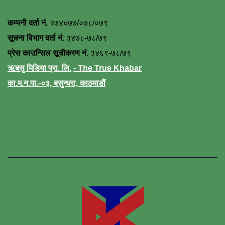
कम्पनी दर्ता नं.
२७४०७७/०७८/०७९
सूचना विभाग दर्ता नं.
३४७८-७८/७९
प्रेस काउन्सिल सूचीकरण नं.
३४६९-७८/७९
ऋबसु मिडिया प्रा. लि.
- The True Khabar
का.म.न.पा.-०३, बसुन्धरा, काठमाडौं