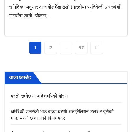
समितिका अनुसार आज गोलभेँडा ठूलो (भारतीय) प्रतिकेजी ७० रुपैयाँ,
गोलभेँडा सानो (लोकल)…
Posts
1
2
…
57
pagination
ताजा अपडेट
यस्तो रहनेछ आज देशभरिको मौसम
अमेरिकी डलरको भाउ बढ्दा घट्यो अस्ट्रेलियन डलर र युरोको
भाउ, यस्तो छ आजको विनिमयदर