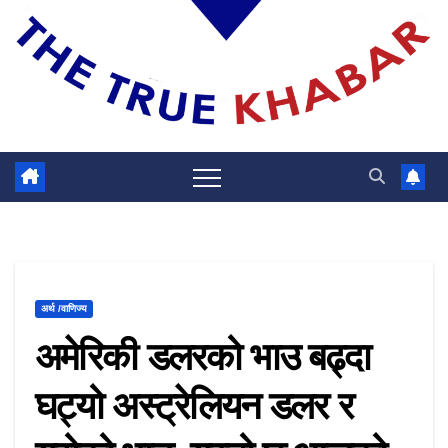
अर्थ /वाणिज्य
अमेरिकी डलरको भाउ बढ्दा
घट्यो अस्ट्रेलियन डलर र