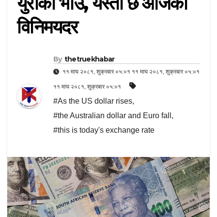
युरोको भाउ, यस्तो छ आजको
विनिमयदर
By
thetruekhabar
११ माघ २०८१, शुक्रबार ०५:०१ ११ माघ २०८१, शुक्रबार ०५:०१
११ माघ २०८१, शुक्रबार ०५:०१
#As the US dollar rises
,
#the Australian dollar and Euro fall
,
#this is today's exchange rate