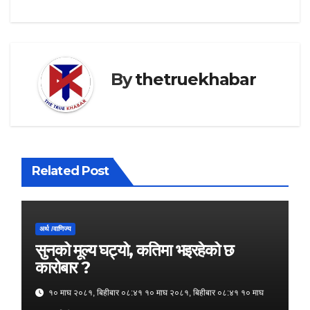
navigation
By
thetruekhabar
Related Post
अर्थ /वाणिज्य
सुनको मूल्य घट्यो, कतिमा भइरहेको छ
कारोबार ?
१० माघ २०८१, बिहीबार ०८:४१ १० माघ २०८१, बिहीबार ०८:४१ १० माघ