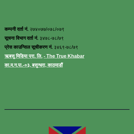
कम्पनी दर्ता नं.
२७४०७७/०७८/०७९
सूचना विभाग दर्ता नं.
३४७८-७८/७९
प्रेस काउन्सिल सूचीकरण नं.
३४६९-७८/७९
ऋबसु मिडिया प्रा. लि.
- The True Khabar
का.म.न.पा.-०३, बसुन्धरा, काठमाडौं