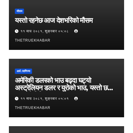
मौसम
यस्तो रहनेछ आज देशभरिको मौसम
११ माघ २०८१, शुक्रबार ०५:०८
THETRUEKHABAR
अर्थ /वाणिज्य
अमेरिकी डलरको भाउ बढ्दा घट्यो
अस्ट्रेलियन डलर र युरोको भाउ, यस्तो छ
आजको विनिमयदर
११ माघ २०८१, शुक्रबार ०५:०१
THETRUEKHABAR