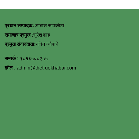
प्रधान सम्पादकः
आभास सापकोटा
समाचार प्रमुख :
सुरेश शाह
प्रमुख संवाददाता:
नविन न्यौपाने
सम्पर्क :
९८१३५०८२५५
इमेल :
admin@thetruekhabar.com