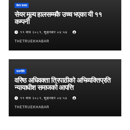
शेयर बजार
सेयर मूल्य हालसम्मकै उच्च भएका यी ११
कम्पनी
११ माघ २०८१, शुक्रबार ०४:५७
THETRUEKHABAR
राजनीति
वरिष्ठ अधिवक्ता त्रिपाठीको अभिव्यक्तिप्रति
न्यायाधीश समाजको आपत्ति
११ माघ २०८१, शुक्रबार ०४:५४
THETRUEKHABAR