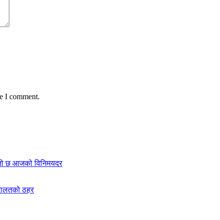
me I comment.
स्तो छ आजको विनिमयदर
अदालतको ठहर