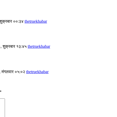
 शुक्रबार ००:३४
thetruekhabar
१, शुक्रबार १३:४५
thetruekhabar
, मंगलवार ०५:०२
thetruekhabar
*