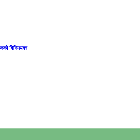
 आजको विनिमयदर