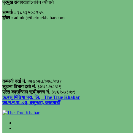
प्रमुख संवाददाता:
नविन न्यौपाने
सम्पर्क :
९८१३५०८२५५
इमेल :
admin@thetruekhabar.com
कम्पनी दर्ता नं.
२७४०७७/०७८/०७९
सूचना विभाग दर्ता नं.
३४७८-७८/७९
प्रेस काउन्सिल सूचीकरण नं.
३४६९-७८/७९
ऋबसु मिडिया प्रा. लि.
- The True Khabar
का.म.न.पा.-०३, बसुन्धरा, काठमाडौं