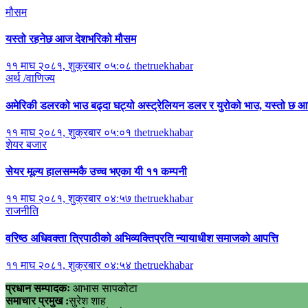
मौसम
यस्तो रहनेछ आज देशभरिको मौसम
११ माघ २०८१, शुक्रबार ०५:०८
thetruekhabar
अर्थ /वाणिज्य
अमेरिकी डलरको भाउ बढ्दा घट्यो अस्ट्रेलियन डलर र युरोको भाउ, यस्तो छ
११ माघ २०८१, शुक्रबार ०५:०१
thetruekhabar
शेयर बजार
सेयर मूल्य हालसम्मकै उच्च भएका यी ११ कम्पनी
११ माघ २०८१, शुक्रबार ०४:५७
thetruekhabar
राजनीति
वरिष्ठ अधिवक्ता त्रिपाठीको अभिव्यक्तिप्रति न्यायाधीश समाजको आपत्ति
११ माघ २०८१, शुक्रबार ०४:५४
thetruekhabar
प्रधान सम्पादकः
आभास सापकोटा
समाचार प्रमुख :
सुरेश शाह