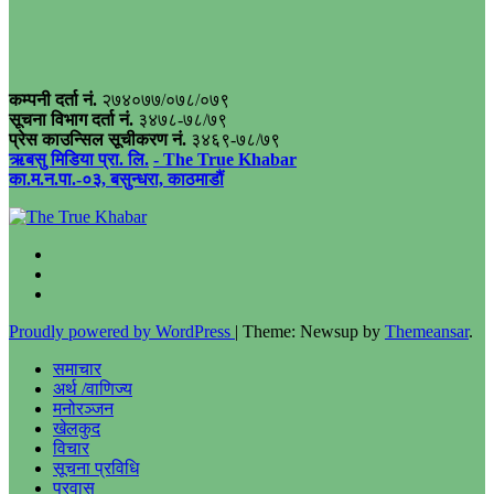
कम्पनी दर्ता नं.
२७४०७७/०७८/०७९
सूचना विभाग दर्ता नं.
३४७८-७८/७९
प्रेस काउन्सिल सूचीकरण नं.
३४६९-७८/७९
ऋबसु मिडिया प्रा. लि.
- The True Khabar
का.म.न.पा.-०३, बसुन्धरा, काठमाडौं
Proudly powered by WordPress
|
Theme: Newsup by
Themeansar
.
समाचार
अर्थ /वाणिज्य
मनोरञ्जन
खेलकुद
विचार
सूचना प्रविधि
प्रवास