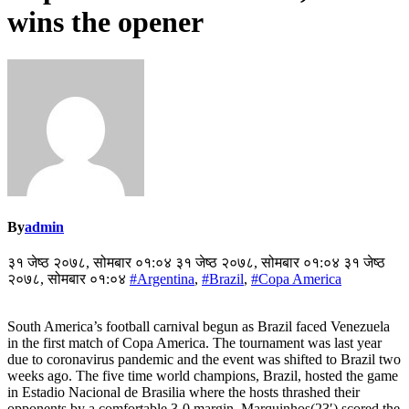
wins the opener
By
admin
३१ जेष्ठ २०७८, सोमबार ०१:०४ ३१ जेष्ठ २०७८, सोमबार ०१:०४ ३१ जेष्ठ
२०७८, सोमबार ०१:०४
#Argentina
,
#Brazil
,
#Copa America
South America’s football carnival begun as Brazil faced Venezuela
in the first match of Copa America. The tournament was last year
due to coronavirus pandemic and the event was shifted to Brazil two
weeks ago. The five time world champions, Brazil, hosted the game
in Estadio Nacional de Brasilia where the hosts thrashed their
opponents by a comfortable 3-0 margin. Marquinhos(23′) scored the