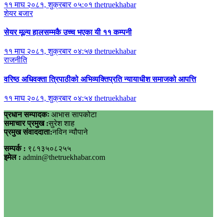
११ माघ २०८१, शुक्रबार ०५:०१
thetruekhabar
शेयर बजार
सेयर मूल्य हालसम्मकै उच्च भएका यी ११ कम्पनी
११ माघ २०८१, शुक्रबार ०४:५७
thetruekhabar
राजनीति
वरिष्ठ अधिवक्ता त्रिपाठीको अभिव्यक्तिप्रति न्यायाधीश समाजको आपत्ति
११ माघ २०८१, शुक्रबार ०४:५४
thetruekhabar
प्रधान सम्पादकः
आभास सापकोटा
समाचार प्रमुख :
सुरेश शाह
प्रमुख संवाददाता:
नविन न्यौपाने
सम्पर्क :
९८१३५०८२५५
इमेल :
admin@thetruekhabar.com