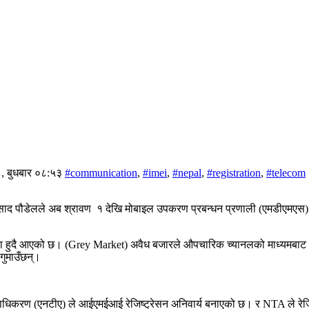
८, बुधबार ०८:५३
#communication
,
#imei
,
#nepal
,
#registration
,
#telecom
ाद पौडेलले अब श्रावण १ देखि मोबाइल उपकरण प्रबन्धन प्रणाली (एमडीएमएस) ने
 समस्या हुदै आएको छ। (Grey Market) अवैध बजारले औपचारिक च्यानलको माध्यम
गुमाउँछन्।
प्राधिकरण (एनटीए) ले आईएमईआई रेजिष्ट्रेसन अनिवार्य बनाएको छ। र NTA ले 