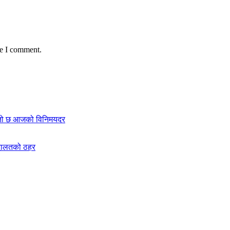
me I comment.
स्तो छ आजको विनिमयदर
अदालतको ठहर