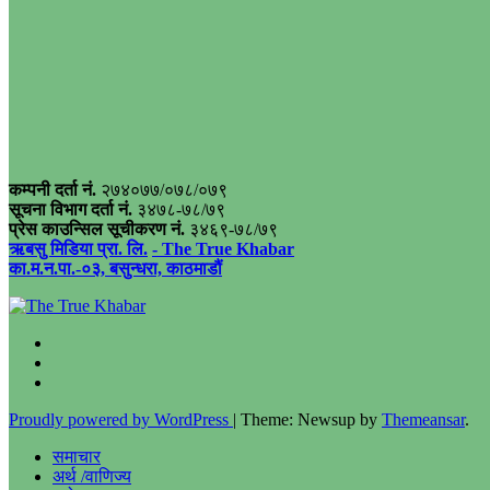
कम्पनी दर्ता नं.
२७४०७७/०७८/०७९
सूचना विभाग दर्ता नं.
३४७८-७८/७९
प्रेस काउन्सिल सूचीकरण नं.
३४६९-७८/७९
ऋबसु मिडिया प्रा. लि.
- The True Khabar
का.म.न.पा.-०३, बसुन्धरा, काठमाडौं
Proudly powered by WordPress
|
Theme: Newsup by
Themeansar
.
समाचार
अर्थ /वाणिज्य