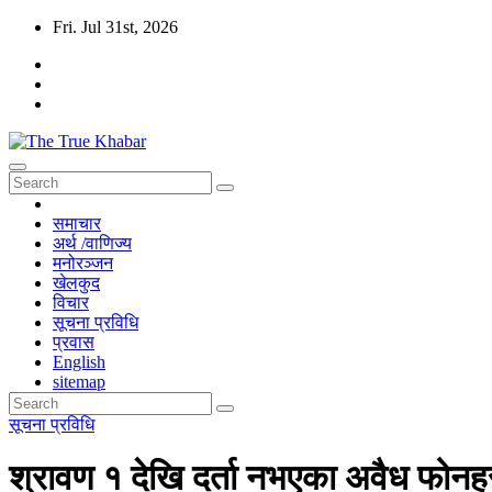
Skip
Fri. Jul 31st, 2026
to
content
The True Khabar
सत्य, निष्पक्ष र विश्वासिलो खबर True, Fair And Reliable News
समाचार
अर्थ /वाणिज्य
मनोरञ्जन
खेलकुद
विचार
सूचना प्रविधि
प्रवास
English
sitemap
सूचना प्रविधि
श्रावण १ देखि दर्ता नभएका अवैध फोनहर