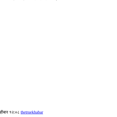
िहीबार १२:०८
thetruekhabar