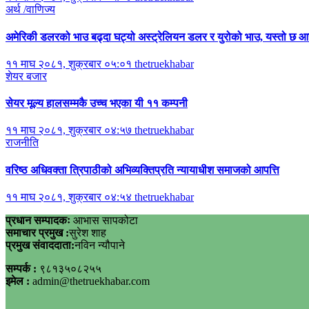
अर्थ /वाणिज्य
अमेरिकी डलरको भाउ बढ्दा घट्यो अस्ट्रेलियन डलर र युरोको भाउ, यस्तो छ
११ माघ २०८१, शुक्रबार ०५:०१
thetruekhabar
शेयर बजार
सेयर मूल्य हालसम्मकै उच्च भएका यी ११ कम्पनी
११ माघ २०८१, शुक्रबार ०४:५७
thetruekhabar
राजनीति
वरिष्ठ अधिवक्ता त्रिपाठीको अभिव्यक्तिप्रति न्यायाधीश समाजको आपत्ति
११ माघ २०८१, शुक्रबार ०४:५४
thetruekhabar
प्रधान सम्पादकः
आभास सापकोटा
समाचार प्रमुख :
सुरेश शाह
प्रमुख संवाददाता:
नविन न्यौपाने
सम्पर्क :
९८१३५०८२५५
इमेल :
admin@thetruekhabar.com