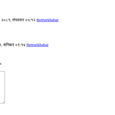
र २०८१, मंगलवार ०५:१२
thetruekhabar
८१, शनिबार ०९:१४
thetruekhabar
*