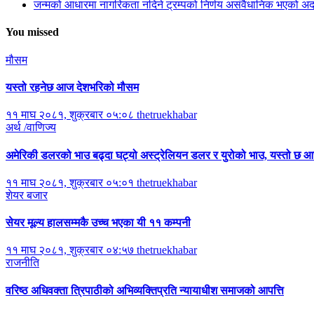
जन्मको आधारमा नागरिकता नदिने ट्रम्पको निर्णय असंवैधानिक भएको 
You missed
मौसम
यस्तो रहनेछ आज देशभरिको मौसम
११ माघ २०८१, शुक्रबार ०५:०८
thetruekhabar
अर्थ /वाणिज्य
अमेरिकी डलरको भाउ बढ्दा घट्यो अस्ट्रेलियन डलर र युरोको भाउ, यस्तो छ
११ माघ २०८१, शुक्रबार ०५:०१
thetruekhabar
शेयर बजार
सेयर मूल्य हालसम्मकै उच्च भएका यी ११ कम्पनी
११ माघ २०८१, शुक्रबार ०४:५७
thetruekhabar
राजनीति
वरिष्ठ अधिवक्ता त्रिपाठीको अभिव्यक्तिप्रति न्यायाधीश समाजको आपत्ति