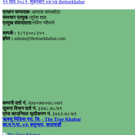
११ माघ २०८१, शुक्रबार ०४:५४
thetruekhabar
प्रधान सम्पादकः
आभास सापकोटा
समाचार प्रमुख :
सुरेश शाह
प्रमुख संवाददाता:
नविन न्यौपाने
सम्पर्क :
९८१३५०८२५५
इमेल :
admin@thetruekhabar.com
कम्पनी दर्ता नं.
२७४०७७/०७८/०७९
सूचना विभाग दर्ता नं.
३४७८-७८/७९
प्रेस काउन्सिल सूचीकरण नं.
३४६९-७८/७९
ऋबसु मिडिया प्रा. लि.
- The True Khabar
का.म.न.पा.-०३, बसुन्धरा, काठमाडौं