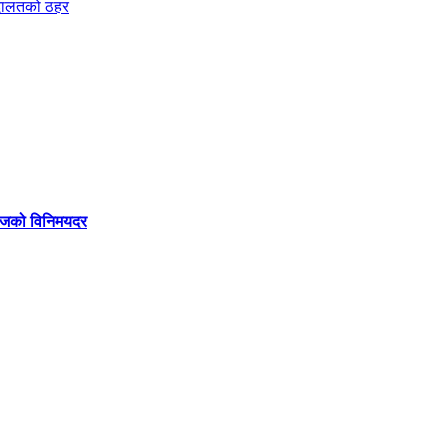
अदालतको ठहर
 आजको विनिमयदर