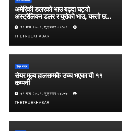
अर्थ /वाणिज्य
अमेरिकी डलरको भाउ बढ्दा घट्यो
अस्ट्रेलियन डलर र युरोको भाउ, यस्तो छ
आजको विनिमयदर
११ माघ २०८१, शुक्रबार ०५:०१
THETRUEKHABAR
शेयर बजार
सेयर मूल्य हालसम्मकै उच्च भएका यी ११
कम्पनी
११ माघ २०८१, शुक्रबार ०४:५७
THETRUEKHABAR