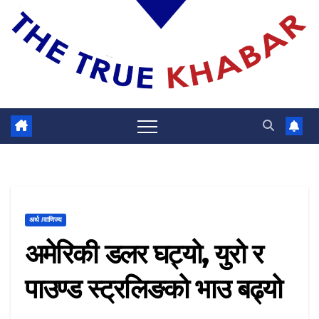
अर्थ /वाणिज्य
अमेरिकी डलर घट्यो, युरो र
पाउण्ड स्ट्रलिङको भाउ बढ्यो