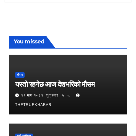
You missed
मौसम
यस्तो रहनेछ आज देशभरिको मौसम
११ माघ २०८१, शुक्रबार ०५:०८
THETRUEKHABAR