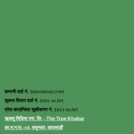
कम्पनी दर्ता नं.
२७४०७७/०७८/०७९
सूचना विभाग दर्ता नं.
३४७८-७८/७९
प्रेस काउन्सिल सूचीकरण नं.
३४६९-७८/७९
ऋबसु मिडिया प्रा. लि.
- The True Khabar
का.म.न.पा.-०३, बसुन्धरा, काठमाडौं