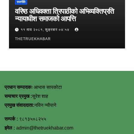
राजनीति
वरिष्ठ अधिवक्ता त्रिपाठीको अभिव्यक्तिप्रति
न्यायाधीश समाजको आपत्ति
११ माघ २०८१, शुक्रबार ०४:५४
THETRUEKHABAR
प्रधान सम्पादकः
आभास सापकोटा
समाचार प्रमुख :
सुरेश शाह
प्रमुख संवाददाता:
नविन न्यौपाने
सम्पर्क :
९८१३५०८२५५
इमेल :
admin@thetruekhabar.com