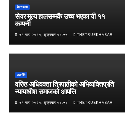
शेयर बजार
सेयर मूल्य हालसम्मकै उच्च भएका यी ११
कम्पनी
११ माघ २०८१, शुक्रबार ०४:५७
THETRUEKHABAR
राजनीति
वरिष्ठ अधिवक्ता त्रिपाठीको अभिव्यक्तिप्रति
न्यायाधीश समाजको आपत्ति
११ माघ २०८१, शुक्रबार ०४:५४
THETRUEKHABAR