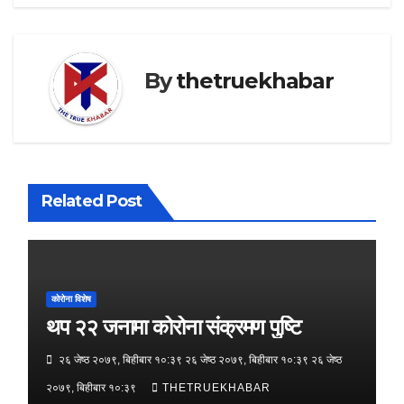
By
thetruekhabar
Related Post
कोरोना विशेष
थप २२ जनामा कोरोना संक्रमण पुष्टि
२६ जेष्ठ २०७९, बिहीबार १०:३९ २६ जेष्ठ २०७९, बिहीबार १०:३९ २६ जेष्ठ
२०७९, बिहीबार १०:३९
THETRUEKHABAR