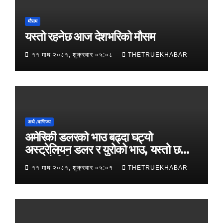
मौसम
यस्तो रहनेछ आज देशभरिको मौसम
११ माघ २०८१, शुक्रबार ०५:०८
THETRUEKHABAR
अर्थ /वाणिज्य
अमेरिकी डलरको भाउ बढ्दा घट्यो
अस्ट्रेलियन डलर र युरोको भाउ, यस्तो छ
आजको विनिमयदर
११ माघ २०८१, शुक्रबार ०५:०१
THETRUEKHABAR