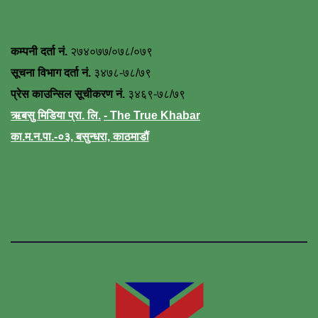
कम्पनी दर्ता नं.
२७४०७७/०७८/०७९
सूचना विभाग दर्ता नं.
३४७८-७८/७९
प्रेस काउन्सिल सूचीकरण नं.
३४६९-७८/७९
ऋबसु मिडिया प्रा. लि.
- The True Khabar
का.म.न.पा.-०३, बसुन्धरा, काठमाडौं