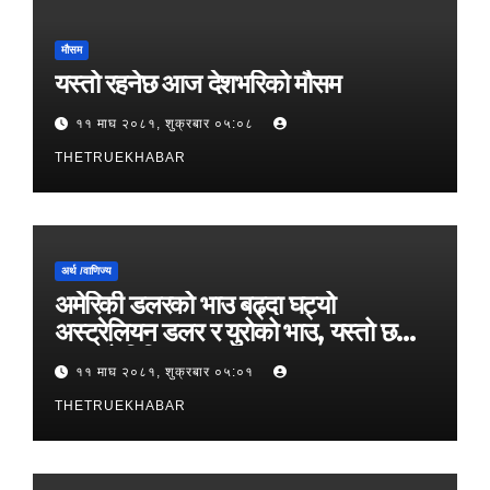
मौसम
यस्तो रहनेछ आज देशभरिको मौसम
११ माघ २०८१, शुक्रबार ०५:०८
THETRUEKHABAR
अर्थ /वाणिज्य
अमेरिकी डलरको भाउ बढ्दा घट्यो
अस्ट्रेलियन डलर र युरोको भाउ, यस्तो छ
आजको विनिमयदर
११ माघ २०८१, शुक्रबार ०५:०१
THETRUEKHABAR