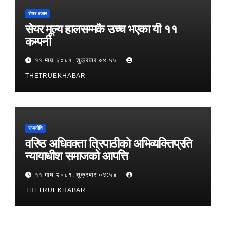
शेयर बजार
सेयर मूल्य हालसम्मकै उच्च भएका यी ११
कम्पनी
११ माघ २०८१, शुक्रबार ०४:५७
THETRUEKHABAR
राजनीति
वरिष्ठ अधिवक्ता त्रिपाठीको अभिव्यक्तिप्रति
न्यायाधीश समाजको आपत्ति
११ माघ २०८१, शुक्रबार ०४:५४
THETRUEKHABAR