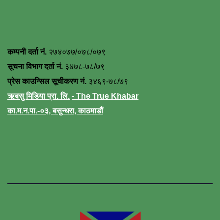
कम्पनी दर्ता नं.
२७४०७७/०७८/०७९
सूचना विभाग दर्ता नं.
३४७८-७८/७९
प्रेस काउन्सिल सूचीकरण नं.
३४६९-७८/७९
ऋबसु मिडिया प्रा. लि.
- The True Khabar
का.म.न.पा.-०३, बसुन्धरा, काठमाडौं