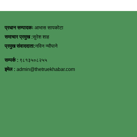
प्रधान सम्पादकः
आभास सापकोटा
समाचार प्रमुख :
सुरेश शाह
प्रमुख संवाददाता:
नविन न्यौपाने
सम्पर्क :
९८१३५०८२५५
इमेल :
admin@thetruekhabar.com