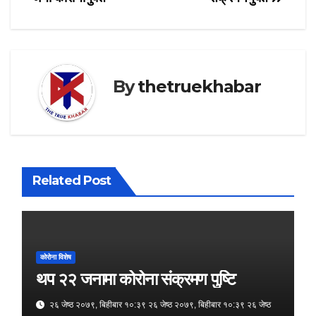
By
thetruekhabar
Related Post
कोरोना विशेष
थप २२ जनामा कोरोना संक्रमण पुष्टि
२६ जेष्ठ २०७९, बिहीबार १०:३९ २६ जेष्ठ २०७९, बिहीबार १०:३९ २६ जेष्ठ