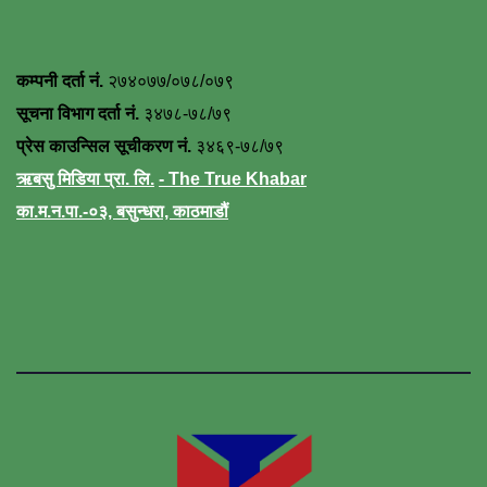
कम्पनी दर्ता नं.
२७४०७७/०७८/०७९
सूचना विभाग दर्ता नं.
३४७८-७८/७९
प्रेस काउन्सिल सूचीकरण नं.
३४६९-७८/७९
ऋबसु मिडिया प्रा. लि.
- The True Khabar
का.म.न.पा.-०३, बसुन्धरा, काठमाडौं