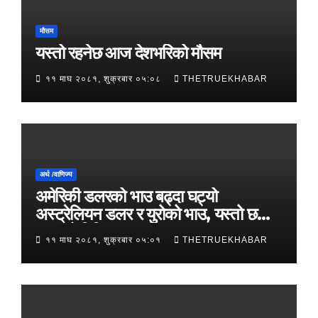
मौसम
यस्तो रहनेछ आज देशभरिको मौसम
११ माघ २०८१, शुक्रबार ०५:०८
THETRUEKHABAR
अर्थ /वाणिज्य
अमेरिकी डलरको भाउ बढ्दा घट्यो
अस्ट्रेलियन डलर र युरोको भाउ, यस्तो छ
आजको विनिमयदर
११ माघ २०८१, शुक्रबार ०५:०१
THETRUEKHABAR