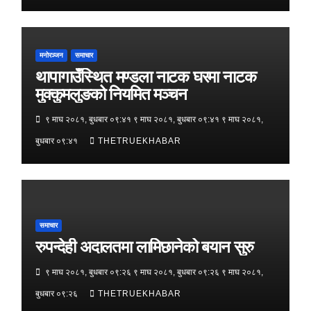
मनोरञ्जन
समाचार
थापागाउँस्थित मण्डला नाटक घरमा नाटक
मुक्कुमलुङको नियमित मञ्चन
९ माघ २०८१, बुधबार ०९:४१ ९ माघ २०८१, बुधबार ०९:४१ ९ माघ २०८१,
बुधबार ०९:४१
THETRUEKHABAR
समाचार
रुपन्देही अदालतमा लामिछानेको बयान सुरु
९ माघ २०८१, बुधबार ०९:२६ ९ माघ २०८१, बुधबार ०९:२६ ९ माघ २०८१,
बुधबार ०९:२६
THETRUEKHABAR