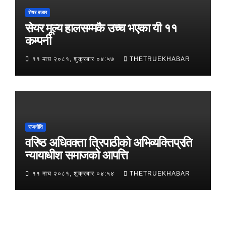
शेयर बजार
सेयर मूल्य हालसम्मकै उच्च भएका यी ११
कम्पनी
११ माघ २०८१, शुक्रबार ०४:५७
THETRUEKHABAR
राजनीति
वरिष्ठ अधिवक्ता त्रिपाठीको अभिव्यक्तिप्रति
न्यायाधीश समाजको आपत्ति
११ माघ २०८१, शुक्रबार ०४:५४
THETRUEKHABAR