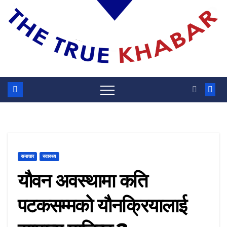
समाचार
स्वास्थ्य
यौवन अवस्थामा कति
पटकसम्मको यौनक्रियालाई