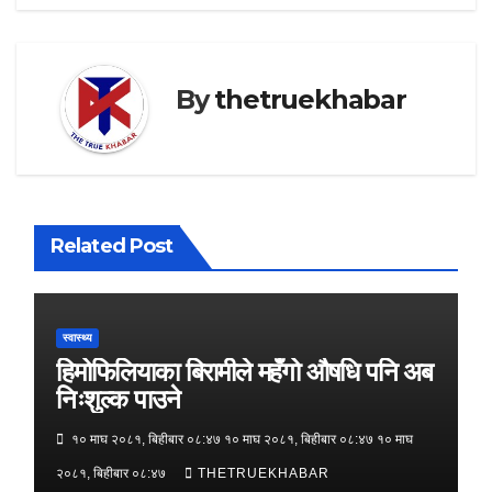
By
thetruekhabar
Related Post
स्वास्थ्य
हिमोफिलियाका बिरामीले महँगो औषधि पनि अब
निःशुल्क पाउने
१० माघ २०८१, बिहीबार ०८:४७ १० माघ २०८१, बिहीबार ०८:४७ १० माघ
२०८१, बिहीबार ०८:४७
THETRUEKHABAR