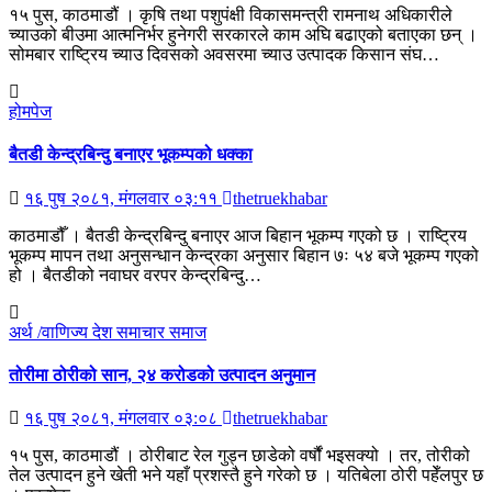
१५ पुस, काठमाडौं । कृषि तथा पशुपंक्षी विकासमन्त्री रामनाथ अधिकारीले
च्याउको बीउमा आत्मनिर्भर हुनेगरी सरकारले काम अघि बढाएको बताएका छन् ।
सोमबार राष्ट्रिय च्याउ दिवसको अवसरमा च्याउ उत्पादक किसान संघ…
होमपेज
बैतडी केन्द्रबिन्दु बनाएर भूकम्पको धक्का
१६ पुष २०८१, मंगलवार ०३:११
thetruekhabar
काठमाडौँ । बैतडी केन्द्रबिन्दु बनाएर आज बिहान भूकम्प गएको छ । राष्ट्रिय
भूकम्प मापन तथा अनुसन्धान केन्द्रका अनुसार बिहान ७ः ५४ बजे भूकम्प गएको
हो । बैतडीको नवाघर वरपर केन्द्रबिन्दु…
अर्थ /वाणिज्य
देश
समाचार
समाज
तोरीमा ठोरीको सान, २४ करोडको उत्पादन अनुमान
१६ पुष २०८१, मंगलवार ०३:०८
thetruekhabar
१५ पुस, काठमाडौं । ठोरीबाट रेल गुड्न छाडेको वर्षौं भइसक्यो । तर, तोरीको
तेल उत्पादन हुने खेती भने यहाँ प्रशस्तै हुने गरेको छ । यतिबेला ठोरी पहेँलपुर छ