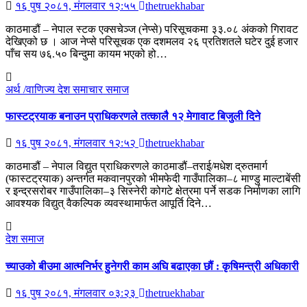
१६ पुष २०८१, मंगलवार १२:५५
thetruekhabar
काठमाडौं – नेपाल स्टक एक्सचेञ्ज (नेप्से) परिसूचकमा ३३.०८ अंकको गिरावट
देखिएको छ । आज नेप्से परिसूचक एक दशमलव २६ प्रतिशतले घटेर दुई हजार
पाँच सय ७६.५० बिन्दुमा कायम भएको हो…
अर्थ /वाणिज्य
देश
समाचार
समाज
फास्टट्रयाक बनाउन प्राधिकरणले तत्कालै १२ मेगावाट बिजुली दिने
१६ पुष २०८१, मंगलवार १२:५२
thetruekhabar
काठमाडौं – नेपाल विद्युत प्राधिकरणले काठमाडौं–तराई/मधेश द्रुतमार्ग
(फास्टट्रयाक) अन्तर्गत मकवानपुरको भीमफेदी गाउँपालिका–८ माण्डु माल्टाबेंसी
र इन्द्रसरोबर गाउँपालिका–३ सिस्नेरी कोगटे क्षेत्रमा पर्ने सडक निर्माणका लागि
आवश्यक विद्युत् वैकल्पिक व्यवस्थामार्फत आपूर्ति दिने…
देश
समाज
च्याउको बीउमा आत्मनिर्भर हुनेगरी काम अघि बढाएका छौं : कृषिमन्त्री अधिकारी
१६ पुष २०८१, मंगलवार ०३:२३
thetruekhabar