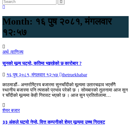
Month:
१६ पुष २०८१, मंगलवार
१२:५७
अर्थ /वाणिज्य
सुनको मूल्य घट्यो, कतिमा भइरहेको छ कारोबार ?
१६ पुष २०८१, मंगलवार १२:५७
thetruekhabar
काठमाडौं– अन्तर्राष्ट्रिय बजारमा सुनचाँदीको मूल्यमा उतारचढाव भएसँगै
स्थानीय बजारमा पनि त्यसको प्रभाव परेको छ । सोमबारको तुलनामा आज सुन
र चाँदीको मूल्यमा केही गिरावट भएको छ । आज सुन प्रतितोलामा…
शेयर बजार
३३ अंकले घट्यो नेप्से, वित्त कम्पनीको शेयर मूल्यमा उच्च गिरावट