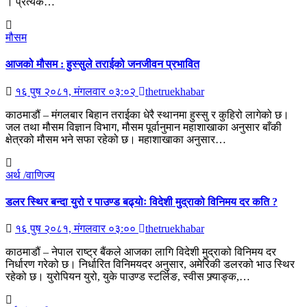
। प्रत्येक…
मौसम
आजको मौसम : हुस्सुले तराईको जनजीवन प्रभावित
१६ पुष २०८१, मंगलवार ०३:०२
thetruekhabar
काठमाडौं – मंगलबार बिहान तराईका धेरै स्थानमा हुस्सु र कुहिरो लागेको छ।
जल तथा मौसम विज्ञान विभाग, मौसम पूर्वानुमान महाशाखाका अनुसार बाँकी
क्षेत्रको मौसम भने सफा रहेको छ। महाशाखाका अनुसार…
अर्थ /वाणिज्य
डलर स्थिर बन्दा युरो र पाउण्ड बढ्योः विदेशी मुद्राको विनिमय दर कति ?
१६ पुष २०८१, मंगलवार ०३:००
thetruekhabar
काठमाडौं – नेपाल राष्ट्र बैंकले आजका लागि विदेशी मुद्राको विनिमय दर
निर्धारण गरेको छ। निर्धारित विनिमयदर अनुसार, अमेरिकी डलरको भाउ स्थिर
रहेको छ। युरोपियन युरो, युके पाउण्ड स्टर्लिङ, स्वीस फ्र्याङ्क,…