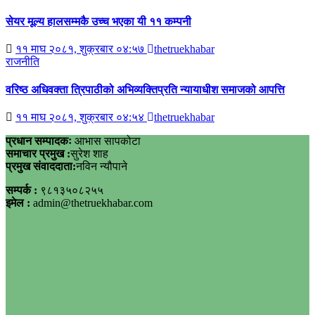
सेयर मूल्य हालसम्मकै उच्च भएका यी ११ कम्पनी
११ माघ २०८१, शुक्रबार ०४:५७
thetruekhabar
राजनीति
वरिष्ठ अधिवक्ता त्रिपाठीको अभिव्यक्तिप्रति न्यायाधीश समाजको आपत्ति
११ माघ २०८१, शुक्रबार ०४:५४
thetruekhabar
प्रधान सम्पादकः
आभास सापकोटा
समाचार प्रमुख :
सुरेश शाह
प्रमुख संवाददाता:
नविन न्यौपाने
सम्पर्क :
९८१३५०८२५५
इमेल :
admin@thetruekhabar.com