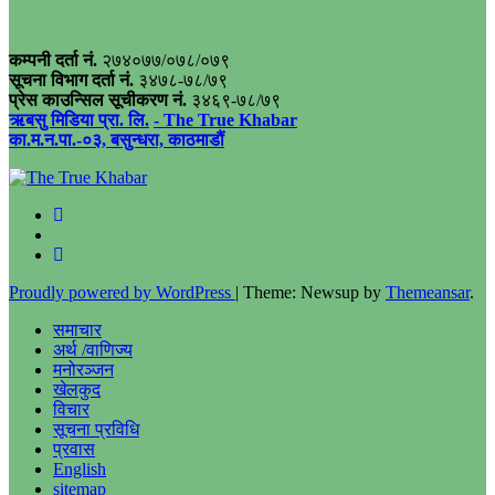
कम्पनी दर्ता नं.
२७४०७७/०७८/०७९
सूचना विभाग दर्ता नं.
३४७८-७८/७९
प्रेस काउन्सिल सूचीकरण नं.
३४६९-७८/७९
ऋबसु मिडिया प्रा. लि.
- The True Khabar
का.म.न.पा.-०३, बसुन्धरा, काठमाडौं
Proudly powered by WordPress
|
Theme: Newsup by
Themeansar
.
समाचार
अर्थ /वाणिज्य
मनोरञ्जन
खेलकुद
विचार
सूचना प्रविधि
प्रवास
English
sitemap