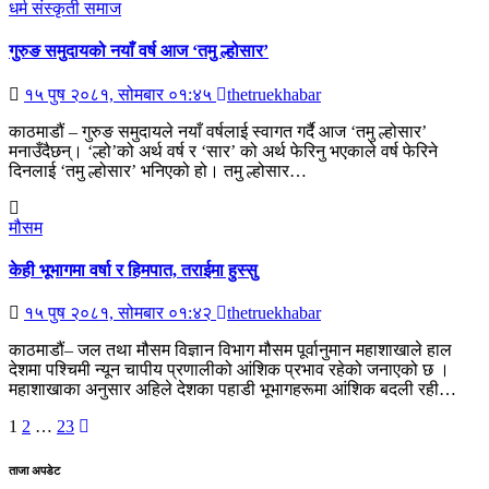
धर्म संस्कृती
समाज
गुरुङ समुदायको नयाँ वर्ष आज ‘तमु ल्होसार’
१५ पुष २०८१, सोमबार ०१:४५
thetruekhabar
काठमाडौं – गुरुङ समुदायले नयाँ वर्षलाई स्वागत गर्दै आज ‘तमु ल्होसार’
मनाउँदैछन्। ‘ल्हो’को अर्थ वर्ष र ‘सार’ को अर्थ फेरिनु भएकाले वर्ष फेरिने
दिनलाई ‘तमु ल्होसार’ भनिएको हो। तमु ल्होसार…
मौसम
केही भूभागमा वर्षा र हिमपात, तराईमा हुस्सु
१५ पुष २०८१, सोमबार ०१:४२
thetruekhabar
काठमाडौं– जल तथा मौसम विज्ञान विभाग मौसम पूर्वानुमान महाशाखाले हाल
देशमा पश्चिमी न्यून चापीय प्रणालीको आंशिक प्रभाव रहेको जनाएको छ ।
महाशाखाका अनुसार अहिले देशका पहाडी भूभागहरूमा आंशिक बदली रही…
Posts
1
2
…
23
pagination
ताजा अपडेट