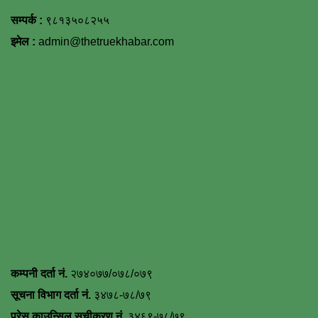
सम्पर्क :
९८१३५०८२५५
इमेल :
admin@thetruekhabar.com
कम्पनी दर्ता नं.
२७४०७७/०७८/०७९
सूचना विभाग दर्ता नं.
३४७८-७८/७९
प्रेस काउन्सिल सूचीकरण नं.
३४६९-७८/७९