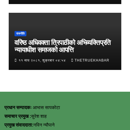
राजनीति
वरिष्ठ अधिवक्ता त्रिपाठीको अभिव्यक्तिप्रति
न्यायाधीश समाजको आपत्ति
११ माघ २०८१, शुक्रबार ०४:५४
THETRUEKHABAR
प्रधान सम्पादकः
आभास सापकोटा
समाचार प्रमुख :
सुरेश शाह
प्रमुख संवाददाता:
नविन न्यौपाने