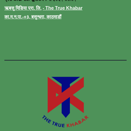
ऋबसु मिडिया प्रा. लि.
- The True Khabar
का.म.न.पा.-०३, बसुन्धरा, काठमाडौं