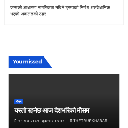
जन्मको आधारमा नागरिकता नदिने ट्रम्पको निर्णय असंवैधानिक
भएको अदालतको ठहर
You missed
मौसम
यस्तो रहनेछ आज देशभरिको मौसम
११ माघ २०८१, शुक्रबार ०५:०८
THETRUEKHABAR