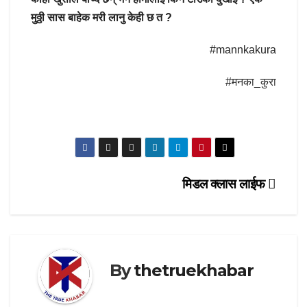
मुठ्ठी सास बाहेक मरी लानु केही छ त ?
#mannkakura
#मनका_कुरा
Post
मिडल क्लास लाईफ
navigation
By
thetruekhabar