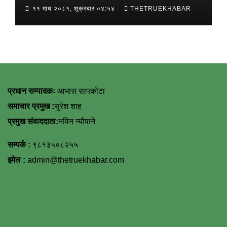
११ माघ २०८१, शुक्रबार ०४:५४
THETRUEKHABAR
प्रधान सम्पादकः
आभास सापकोटा
समाचार प्रमुख :
सुरेश शाह
प्रमुख संवाददाता:
नविन न्यौपाने
सम्पर्क :
९८१३५०८२५५
इमेल :
admin@thetruekhabar.com