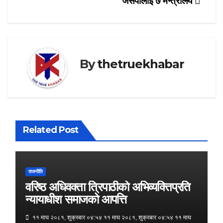
जसपालाई ७ मन्त्रालय
By
thetruekhabar
Related Post
राजनीति
वरिष्ठ अधिवक्ता त्रिपाठीको अभिव्यक्तिप्रति
न्यायाधीश समाजको आपत्ति
११ माघ २०८१, शुक्रबार ०४:५४ ११ माघ २०८१, शुक्रबार ०४:५४ ११ माघ