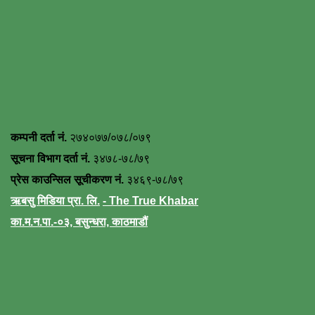
कम्पनी दर्ता नं.
२७४०७७/०७८/०७९
सूचना विभाग दर्ता नं.
३४७८-७८/७९
प्रेस काउन्सिल सूचीकरण नं.
३४६९-७८/७९
ऋबसु मिडिया प्रा. लि.
- The True Khabar
का.म.न.पा.-०३, बसुन्धरा, काठमाडौं