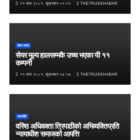
११ माघ २०८१, शुक्रबार ०५:०१
THETRUEKHABAR
शेयर बजार
सेयर मूल्य हालसम्मकै उच्च भएका यी ११
कम्पनी
११ माघ २०८१, शुक्रबार ०४:५७
THETRUEKHABAR
राजनीति
वरिष्ठ अधिवक्ता त्रिपाठीको अभिव्यक्तिप्रति
न्यायाधीश समाजको आपत्ति