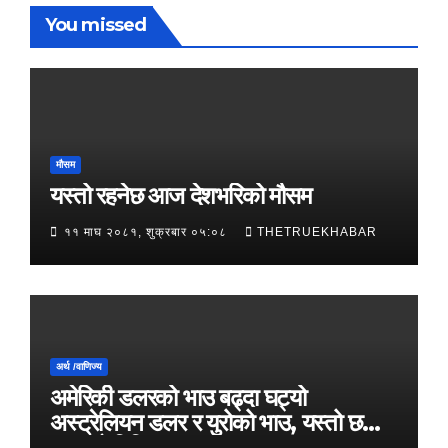
You missed
मौसम
यस्तो रहनेछ आज देशभरिको मौसम
११ माघ २०८१, शुक्रबार ०५:०८
THETRUEKHABAR
अर्थ /वाणिज्य
अमेरिकी डलरको भाउ बढ्दा घट्यो
अस्ट्रेलियन डलर र युरोको भाउ, यस्तो छ
आजको विनिमयदर