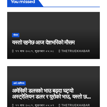
You missed
मौसम
यस्तो रहनेछ आज देशभरिको मौसम
११ माघ २०८१, शुक्रबार ०५:०८
THETRUEKHABAR
अर्थ /वाणिज्य
अमेरिकी डलरको भाउ बढ्दा घट्यो
अस्ट्रेलियन डलर र युरोको भाउ, यस्तो छ
आजको विनिमयदर
११ माघ २०८१, शुक्रबार ०५:०१
THETRUEKHABAR