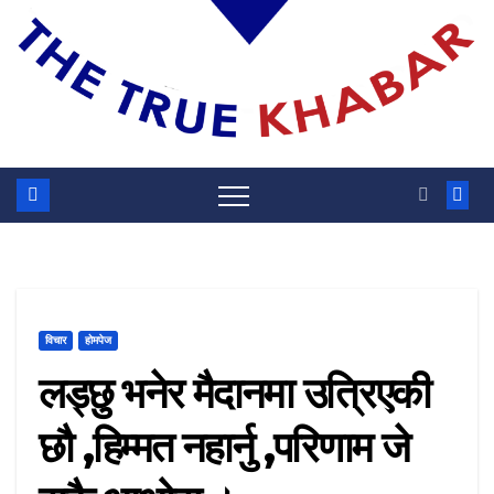
विचार
होमपेज
लड्छु भनेर मैदानमा उत्रिएकी
छौ ,हिम्मत नहार्नु ,परिणाम जे