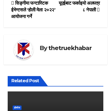
Post
सिड्नीमा फन्टास्टिक
यूएईबाट फर्काइयो अलपत्र
ईभेन्टसले ‘होली मेला २०२२’
८ नेपाली
navigation
आयोजना गर्ने
By
thetruekhabar
Related Post
होमपेज