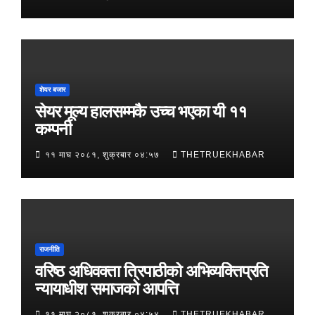
शेयर बजार
सेयर मूल्य हालसम्मकै उच्च भएका यी ११
कम्पनी
११ माघ २०८१, शुक्रबार ०४:५७
THETRUEKHABAR
राजनीति
वरिष्ठ अधिवक्ता त्रिपाठीको अभिव्यक्तिप्रति
न्यायाधीश समाजको आपत्ति
११ माघ २०८१, शुक्रबार ०४:५४
THETRUEKHABAR