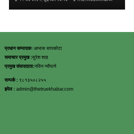
प्रधान सम्पादकः
आभास सापकोटा
समाचार प्रमुख :
सुरेश शाह
प्रमुख संवाददाता:
नविन न्यौपाने
सम्पर्क :
९८१३५०८२५५
इमेल :
admin@thetruekhabar.com