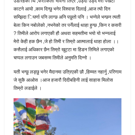
उडीरहेकी थि ,फराकिलो भावना लिएर ,उड्दा उड्दै मेरा पखेटा
काटने आयो ,काम दिन्छु भनेर विश्वास दिलाई ,आज त्यो दिन
सम्झिदा िघर्णा पनि लाग्छ अनि पछुतो पनि । भन्नेले भन्छन त्यती
बेला किन नबोलेको ,नभनेको तर पर्नेलाई थाहा हुन्छ ,किन र कसरी
? तिमीले आरोप लगाएकी हौ अथवा सहमतीमा भयो यो भन्नलाई
मेरो केही हक छैन ,जे हो तिमी र तिम्रो आत्मालाई थाहा होला ।।
कसैलाई अधिकार छैन तिम्रो खुट्टा मा हिडन तिमिले लगाएको
चप्पल लगाउन जबसम्म तिमीले अनुमति दिन्नो ।
यती भन्छु लड्छु भनेर मैदानमा उत्रिएकी छौ ,हिम्मत नहार्नु ,परिणाम
जे सुकै आओस ।आज हजारौ दिदीबहिनी लाई साहास मिलोस
तिम्रो लडाईले ।