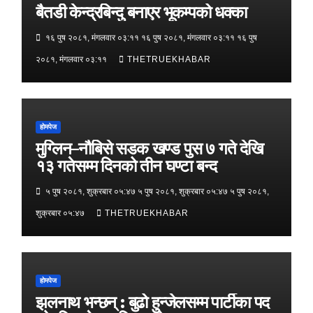
बैतडी केन्द्रबिन्दु बनाएर भूकम्पको धक्का
१६ पुष २०८१, मंगलवार ०३:११ १६ पुष २०८१, मंगलवार ०३:११ १६ पुष
२०८१, मंगलवार ०३:११
THETRUEKHABAR
होमपेज
मुग्लिन–नौबिसे सडक खण्ड पुस ७ गते देखि
१३ गतेसम्म दिनको तीन घण्टा बन्द
५ पुष २०८१, शुक्रबार ०५:४७ ५ पुष २०८१, शुक्रबार ०५:४७ ५ पुष २०८१,
शुक्रबार ०५:४७
THETRUEKHABAR
होमपेज
झलनाथ भन्छन् : बुढो हुन्जेलसम्म पार्टीका पद