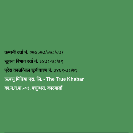
कम्पनी दर्ता नं.
२७४०७७/०७८/०७९
सूचना विभाग दर्ता नं.
३४७८-७८/७९
प्रेस काउन्सिल सूचीकरण नं.
३४६९-७८/७९
ऋबसु मिडिया प्रा. लि.
- The True Khabar
का.म.न.पा.-०३, बसुन्धरा, काठमाडौं