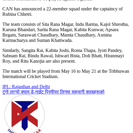
CAN has announced a 22-member squad under the captaincy of
Rubina Chhetri.
The team consists of Sita Rana Magar, Indu Barma, Kajol Shrestha,
Karuna Bhandari, Sarita Rana Magar, Kabita Kunwar, Apsara
Begam, Saraswati Chaudhary, Mamta Chaudhary, Asmina
Karmacharya and Suman Khatiwada.
Similarly, Sangita Rai, Kabita Joshi, Roma Thapa, Jyoti Pandey,
Sabnam Rai, Bindu Rawal, Ishwari Bista, Doli Bhatt, Hiranmayi
Roy, and Ritu Kanojia are also present.
The match will be played from May 16 to May 21 at the Tribhuwan
International Cricket Stadium.
Post
IPL: Rajasthan and Delhi
टुंगो लाग्यो क्याम डे-नाईट प्रिमीयर लिगमा सहभागी क्लबहरूको
navigation