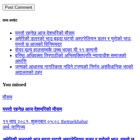
ताजा अपडेट
यस्तो रहनेछ आज देशभरिको मौसम
अमेरिकी डलरको भाउ बढ्दा घट्यो अस्ट्रेलियन डलर र युरोको भाउ,
यस्तो छ आजको विनिमयदर
सेयर मूल्य हालसम्मकै उच्च भएका यी ११ कम्पनी
वरिष्ठ अधिवक्ता त्रिपाठीको अभिव्यक्तिप्रति न्यायाधीश समाजको
आपत्ति
जन्मको आधारमा नागरिकता नदिने ट्रम्पको निर्णय असंवैधानिक भएको
अदालतको ठहर
You missed
मौसम
यस्तो रहनेछ आज देशभरिको मौसम
११ माघ २०८१, शुक्रबार ०५:०८
thetruekhabar
अर्थ /वाणिज्य
अमेरिकी डलरको भाउ बढ्दा घट्यो अस्ट्रेलियन डलर र युरोको भाउ, यस्तो छ