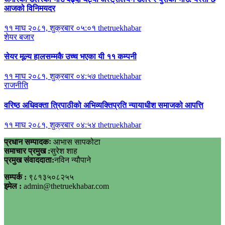
आजको विनिमयदर
११ माघ २०८१, शुक्रबार ०५:०१
thetruekhabar
शेयर बजार
सेयर मूल्य हालसम्मकै उच्च भएका यी ११ कम्पनी
११ माघ २०८१, शुक्रबार ०४:५७
thetruekhabar
राजनीति
वरिष्ठ अधिवक्ता त्रिपाठीको अभिव्यक्तिप्रति न्यायाधीश समाजको आपत्ति
११ माघ २०८१, शुक्रबार ०४:५४
thetruekhabar
प्रधान सम्पादकः
आभास सापकोटा
समाचार प्रमुख :
सुरेश शाह
प्रमुख संवाददाता:
नविन न्यौपाने
सम्पर्क :
९८१३५०८२५५
इमेल :
admin@thetruekhabar.com