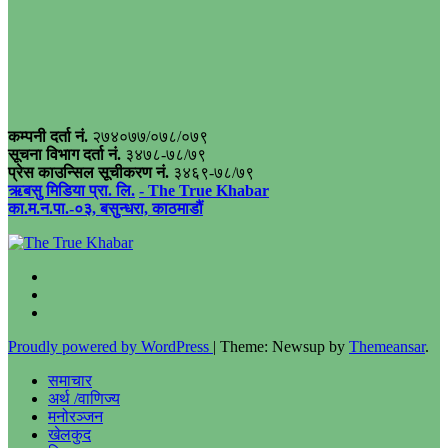
कम्पनी दर्ता नं.
२७४०७७/०७८/०७९
सूचना विभाग दर्ता नं.
३४७८-७८/७९
प्रेस काउन्सिल सूचीकरण नं.
३४६९-७८/७९
ऋबसु मिडिया प्रा. लि.
- The True Khabar
का.म.न.पा.-०३, बसुन्धरा, काठमाडौं
Proudly powered by WordPress
|
Theme: Newsup by
Themeansar
.
समाचार
अर्थ /वाणिज्य
मनोरञ्जन
खेलकुद