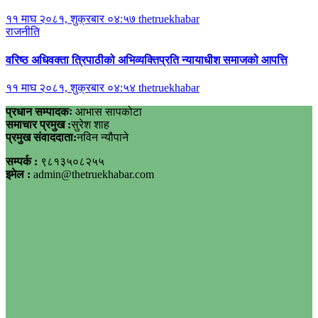
११ माघ २०८१, शुक्रबार ०४:५७
thetruekhabar
राजनीति
वरिष्ठ अधिवक्ता त्रिपाठीको अभिव्यक्तिप्रति न्यायाधीश समाजको आपत्ति
११ माघ २०८१, शुक्रबार ०४:५४
thetruekhabar
प्रधान सम्पादकः
आभास सापकोटा
समाचार प्रमुख :
सुरेश शाह
प्रमुख संवाददाता:
नविन न्यौपाने
सम्पर्क :
९८१३५०८२५५
इमेल :
admin@thetruekhabar.com