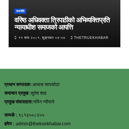
राजनीति
वरिष्ठ अधिवक्ता त्रिपाठीको अभिव्यक्तिप्रति
न्यायाधीश समाजको आपत्ति
११ माघ २०८१, शुक्रबार ०४:५४
THETRUEKHABAR
प्रधान सम्पादकः
आभास सापकोटा
समाचार प्रमुख :
सुरेश शाह
प्रमुख संवाददाता:
नविन न्यौपाने
सम्पर्क :
९८१३५०८२५५
इमेल :
admin@thetruekhabar.com