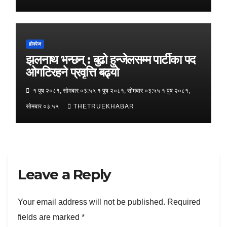
होमपेज
झलनाथ भन्छन् : बुढो हुन्जेलसम्म पार्टीका पद
ओगटिरहने प्रवृत्ति बढ्यो
१ पुष २०८१, सोमबार ०३:५५ १ पुष २०८१, सोमबार ०३:५५ १ पुष २०८१,
सोमबार ०३:५५
THETRUEKHABAR
Leave a Reply
Your email address will not be published.
Required
fields are marked
*