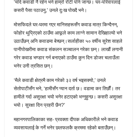
‘यदि कवाडी नै रहेन भने हाम्रो रोटी पनि जान्छ। घर-परिवारलाई
कसरी पैसा पठाउनु,’ उनले दुःख पोख्दै भने।
मोसफिदले घर-घरमा गएर मानिसहरूसँग कवाड मात्र किन्दैनन्,
फोहोर थुप्रिएको ठाउँमा आफूले काम लाग्ने सामान देखिहाल्यो भने
उठाउँछन् अनि कवाडमा बेच्छन्।सर्लाहीका ५० वर्षीय सुरेश साहले
पानीपोखरीमा कवाड संकलन सञ्चालन गरेका छन्। लाखौं लगानी
गरेर कवाड भण्डार गर्न बनाएको ठाउँमा कुन दिन डोजर चलाउँला
भनेर उनी त्रसित छन्।
‘मैले कवाडी क्षेत्रमै काम गरेको ३२ वर्ष भइसक्यो,’ उनले
सेतोपाटीसँग भने, ‘हामीसँग प्यान दर्ता छ। वडामा कर तिर्छौं। तर
हामीले गर्दा असुरक्षा भयो भनेर हटाएको भन्नुहुन्छ। कसरी असुरक्षा
भयो। सुरक्षा दिन प्रहरी छैन?’
महानगरपालिकाका सह- प्रवक्ता दीपक अधिकारीले भने कवाड
व्यवसायलाई के गर्ने भनेर छलफलकै क्रममा रहेको बताउँछन्।