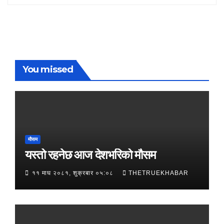
You missed
मौसम
यस्तो रहनेछ आज देशभरिको मौसम
११ माघ २०८१, शुक्रबार ०५:०८
THETRUEKHABAR