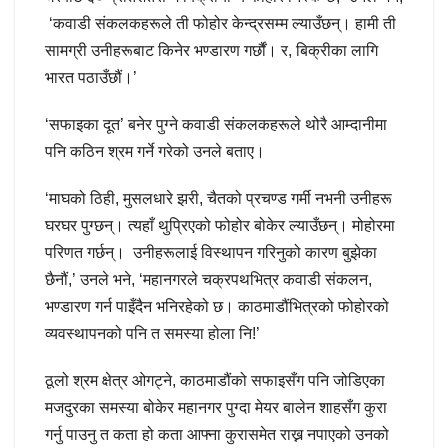
‘कवाडी संकलकहरूले ती फोहोर केन्द्रसम्म ल्याउँछन्। हामी ती
सामग्री उनीहरूबाट किनेर भण्डारण गर्छौं। र, बिक्रीका लागि
भारत पठाउँछौं।’
‘सफाइका दूत’ बनेर पुग्ने कवाडी संकलकहरूले थोरै आम्दानीमा
पनि कठिन श्रम गर्ने गरेको उनले बताए।
‘माघको ठिही, मुसलधारे झरी, चैतको प्रचण्ड गर्मी नभनी उनीहरू
घरघर पुग्छन्। त्यहाँ थुप्रिएको फोहोर बोकेर ल्याउँछन्। मोहोरमा
परिणत गर्छन्। उनीहरूलाई विस्थापन गरिनुको कारण बुझेका
छैनौं,’ उनले भने, ‘महानगरले चक्रपथभित्र कवाडी संकलन,
भण्डारण गर्न पाइँदैन भनिरहेको छ। काठमाडौंभित्रको फोहोरको
व्यवस्थापनको पनि त समस्या होला नि!’
ठूलो श्रम क्षेत्र ओगट्ने, काठमाडौंको सफाइसँग पनि जोडिएका
मजदुरका समस्या बोकेर महानगर पुग्दा मेयर बालेन शाहसँग कुरा
गर्नु पाउनु त कता हो कता आफ्ना कुरासमेत राख्न नपाएको उनको