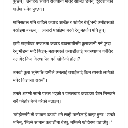
पुग्छन्। उनीहरू संघीय राजधानी मात्रै सीमित छैनन्, दूरदराजका
गाउँमा समेत पुग्छन्।
मानिसहरू पनि कहिले कवाड आउँछ र फोहोर बेचूँ भन्दै उनीहरूको
पर्खाइमा बस्छन्। त्यसरी पर्खाइमा बस्ने रेनु महर्जन पनि हुन्।
हामी माइतीघर मण्डलमा कवाड व्यवसायीसँग कुराकानी गर्न पुग्दा
रेनु भीडमा भन्दै थिइन्- महानगरले कवाडीलाई व्यवस्थापन गर्नेतिर
नलागेर किन विस्थापित गर्न खोजेको होला?
उनको कुरा सुनेपछि हामीले उनलाई तपाईंलाई किन त्यस्तो लागेको
भनेर जिज्ञासा राख्यौं।
उनले आफ्नो सानो पसल भएको र पसलबाट कवाडमा बेच्न निस्कने
सबै फोहोर बेच्ने गरेको बताइन्।
‘फोहोरसँगै ती सामान पठायो भने त्यही मान्छेलाई मात्र हुन्छ,’ उनले
भनिन्, ‘मिल्ने सामान कवाडीमा बेच्छु, नमिल्ने फोहोरमा पठाउँछु।’