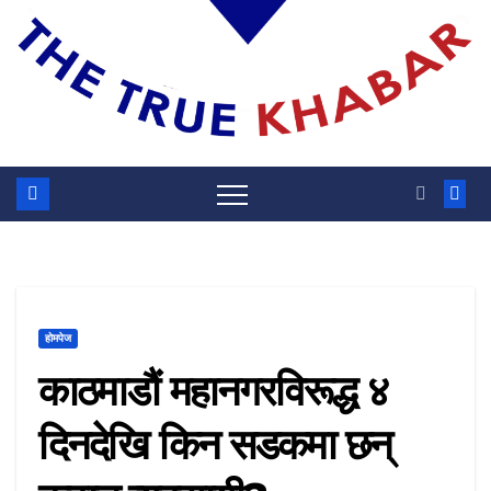
होमपेज
काठमाडौं महानगरविरूद्ध ४
दिनदेखि किन सडकमा छन्