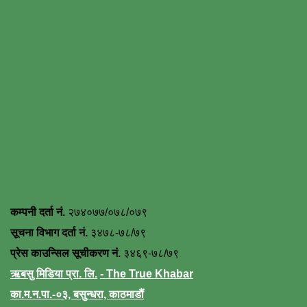
कम्पनी दर्ता नं.
२७४०७७/०७८/०७९
सूचना विभाग दर्ता नं.
३४७८-७८/७९
प्रेस काउन्सिल सूचीकरण नं.
३४६९-७८/७९
ऋबसु मिडिया प्रा. लि.
- The True Khabar
का.म.न.पा.-०३, बसुन्धरा, काठमाडौं