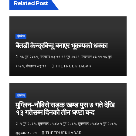
Related Post
होमपेज
बैतडी केन्द्रबिन्दु बनाएर भूकम्पको धक्का
१६ पुष २०८१, मंगलवार ०३:११ १६ पुष २०८१, मंगलवार ०३:११ १६ पुष
२०८१, मंगलवार ०३:११
THETRUEKHABAR
होमपेज
मुग्लिन–नौबिसे सडक खण्ड पुस ७ गते देखि
१३ गतेसम्म दिनको तीन घण्टा बन्द
५ पुष २०८१, शुक्रबार ०५:४७ ५ पुष २०८१, शुक्रबार ०५:४७ ५ पुष २०८१,
शुक्रबार ०५:४७
THETRUEKHABAR