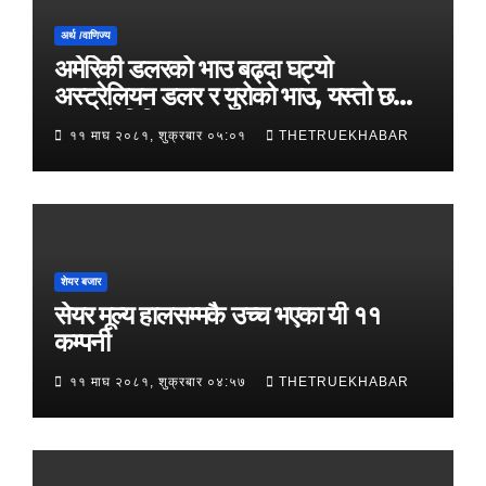
अर्थ /वाणिज्य
अमेरिकी डलरको भाउ बढ्दा घट्यो
अस्ट्रेलियन डलर र युरोको भाउ, यस्तो छ
आजको विनिमयदर
११ माघ २०८१, शुक्रबार ०५:०१
THETRUEKHABAR
शेयर बजार
सेयर मूल्य हालसम्मकै उच्च भएका यी ११
कम्पनी
११ माघ २०८१, शुक्रबार ०४:५७
THETRUEKHABAR