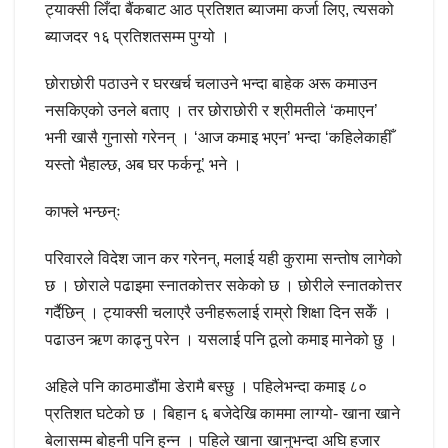
ट्याक्सी लिँदा बैंकबाट आठ प्रतिशत ब्याजमा कर्जा लिए, त्यसको
ब्याजदर १६ प्रतिशतसम्म पुग्यो ।
छोराछोरी पठाउने र घरखर्च चलाउने भन्दा बाहेक अरू कमाउन
नसकिएको उनले बताए । तर छोराछोरी र श्रीमतीले ‘कमाएन’
भनी खासै गुनासो गरेनन्‌ । ‘आज कमाइ भएन’ भन्दा ‘कहिलेकाहीँ
यस्तो भैहाल्छ, अब घर फर्कनू’ भने ।
काफ्ले भन्छन्‌ः
परिवारले विदेश जान कर गरेनन्, मलाई यही कुरामा सन्तोष लागेको
छ । छोराले पढाइमा स्नातकोत्तर सकेको छ । छोरीले स्नातकोत्तर
गर्दैछिन् । ट्याक्सी चलाएरै उनीहरूलाई राम्रो शिक्षा दिन सकेँ ।
पढाउन ऋण काढ्नु परेन । यसलाई पनि ठूलो कमाइ मानेको छु ।
अहिले पनि काठमाडौंमा डेरामै बस्छु । पहिलेभन्दा कमाइ ८०
प्रतिशत घटेको छ । बिहान ६ बजेदेखि काममा लाग्यो- खाना खाने
बेलासम्म बोहनी पनि हुन्न । पहिले खाना खानुभन्दा अघि हजार