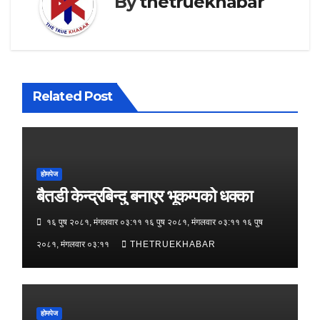
By
thetruekhabar
Related Post
होमपेज
बैतडी केन्द्रबिन्दु बनाएर भूकम्पको धक्का
१६ पुष २०८१, मंगलवार ०३:११ १६ पुष २०८१, मंगलवार ०३:११ १६ पुष
२०८१, मंगलवार ०३:११
THETRUEKHABAR
होमपेज