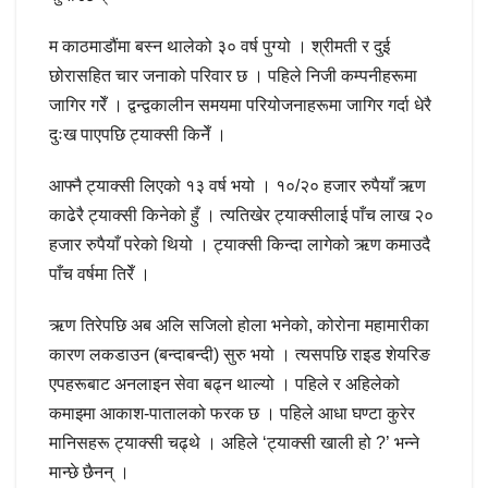
म काठमाडौं‌मा बस्न थालेको ३० वर्ष पुग्यो । श्रीमती र दुई
छोरासहित चार जनाको परिवार छ । पहिले निजी कम्पनीहरूमा
जागिर गरेँ । द्वन्द्वकालीन समयमा परियोजनाहरूमा जागिर गर्दा धेरै
दुःख पाएपछि ट्याक्सी किनेँ ।
आफ्नै ट्याक्सी लिएको १३ वर्ष भयो । १०/२० हजार रुपैयाँ ऋण
काढेरै ट्याक्सी किनेको हुँ । त्यतिखेर ट्याक्सीलाई पाँच लाख २०
हजार रुपैयाँ परेको थियो । ट्याक्सी किन्दा लागेको ऋण कमाउदै
पाँच वर्षमा तिरेँ ।
ऋण तिरेपछि अब अलि सजिलो होला भनेको, कोरोना महामारीका
कारण लकडाउन (बन्दाबन्दी) सुरु भयो । त्यसपछि राइड शेयरिङ
एपहरूबाट अनलाइन सेवा बढ्न थाल्यो । पहिले र अहिलेको
कमाइमा आकाश-पातालको फरक छ । पहिले आधा घण्टा कुरेर
मानिसहरू ट्याक्सी चढ्थे । अहिले ‘ट्याक्सी खाली हो ?’ भन्ने
मान्छे छैनन्‌ ।