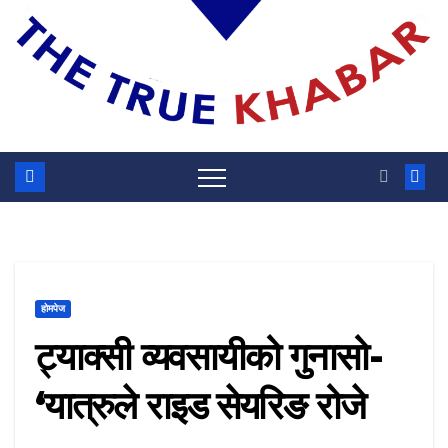
होमपेज
ट्याक्सी व्यवसायीको गुनासो-
‘यात्रुले राइड सेयरिङ रोजे