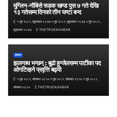
मुग्लिन–नौबिसे सडक खण्ड पुस ७ गते देखि
१३ गतेसम्म दिनको तीन घण्टा बन्द
५ पुष २०८१, शुक्रबार ०५:४७ ५ पुष २०८१, शुक्रबार ०५:४७ ५ पुष २०८१,
शुक्रबार ०५:४७
THETRUEKHABAR
होमपेज
झलनाथ भन्छन् : बुढो हुन्जेलसम्म पार्टीका पद
ओगटिरहने प्रवृत्ति बढ्यो
१ पुष २०८१, सोमबार ०३:५५ १ पुष २०८१, सोमबार ०३:५५ १ पुष २०८१,
सोमबार ०३:५५
THETRUEKHABAR