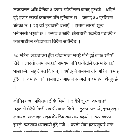
लकडाउन अघि दैनिक ६ हजार रुपैयाँसम्म कमाइ हुन्थ्यो। अहिले
दुई हजार रुपैयाँ कमाउन पनि मुस्किल छ । कमाइ ६० प्रतिशत
घटेको छ । २३ वर्ष ट्याक्सी चलाएँ । हातमा लाग्यो शून्य
भनेजस्तो भएको छ । कमाइ त खाँदै, छोराछोरी पढाउँदा पढाउँदै र
काठमाडौंको कोडाभाडा तिर्दैमा सकिँदैछ ।
१८ महिना लकडाउन हुँदा कोठाभाडा मात्रै पौने दुई लाख रुपैयाँ
तिरे । त्यस्तो काम नभएको समयमा पनि घरबेटीले एक महिनाको
भाडासमेत सहुलियत दिएनन् । वर्षात्‌को समयमा तीन महिना कमाइ
हुँदैन । ९ महिनाको कामबाट कमाएको रकमले १२ महिना थेग्नुपर्छ
।
कोभिडभन्दा अघिसम्म ठीकै थियो । सबैले सुरक्षा अपनाउने
भएकाले धेरैले निजी सवारीसाधन किने । टुटल, पठाओ, इनड्राइभ
लगायत अनलाइन राइड शेयरिङ व्यवसाय बढ्यो । त्यसकारण
हाम्रो व्यवसाय धराशायी हुँदै गयो । यस्तो सेवा हटाउनुपर्छ भन्ने