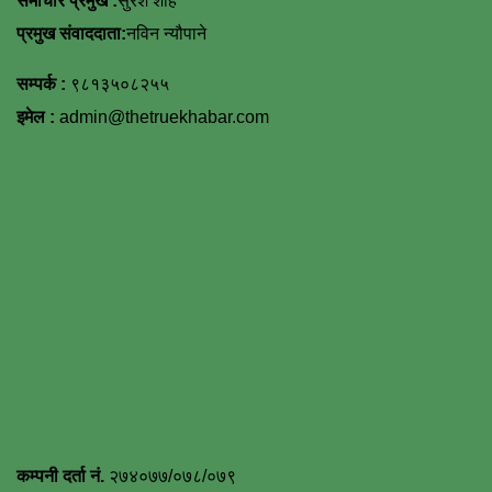
समाचार प्रमुख :
सुरेश शाह
प्रमुख संवाददाता:
नविन न्यौपाने
सम्पर्क :
९८१३५०८२५५
इमेल :
admin@thetruekhabar.com
कम्पनी दर्ता नं.
२७४०७७/०७८/०७९