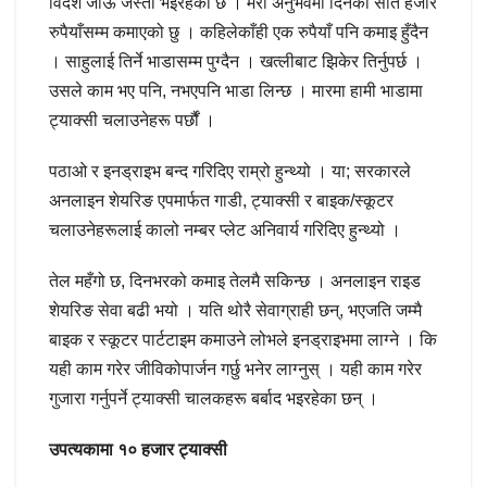
विदेश जाऊँ जस्तो भइरहेको छ । मेरो अनुभवमा दिनको सात हजार
रुपैयाँसम्म कमाएको छु । कहिलेकाँही एक रुपैयाँ पनि कमाइ हुँदैन
। साहुलाई तिर्ने भाडासम्म पुग्दैन । खत्लीबाट झिकेर तिर्नुपर्छ ।
उसले काम भए पनि, नभएपनि भाडा लिन्छ । मारमा हामी भाडामा
ट्याक्सी चलाउनेहरू पर्छौं ।
पठाओ र इनड्राइभ बन्द गरिदिए राम्रो हुन्थ्यो । या; सरकारले
अनलाइन शेयरिङ एपमार्फत गाडी, ट्याक्सी र बाइक/स्कूटर
चलाउनेहरूलाई कालो नम्बर प्लेट अनिवार्य गरिदिए हुन्थ्यो ।
तेल महँगो छ, दिनभरको कमाइ तेलमै सकिन्छ । अनलाइन राइड
शेयरिङ सेवा बढी भयो । यति थोरै सेवाग्राही छन्, भएजति जम्मै
बाइक र स्कूटर पार्टटाइम कमाउने लोभले इनड्राइभमा लाग्ने । कि
यही काम गरेर जीविकोपार्जन गर्छु भनेर लाग्नुस् । यही काम गरेर
गुजारा गर्नुपर्ने ट्याक्सी चालकहरू बर्बाद भइरहेका छन्‌ ।
उपत्यकामा १० हजार ट्याक्सी