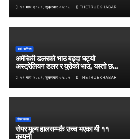
११ माघ २०८१, शुक्रबार ०५:०८
THETRUEKHABAR
अर्थ /वाणिज्य
अमेरिकी डलरको भाउ बढ्दा घट्यो
अस्ट्रेलियन डलर र युरोको भाउ, यस्तो छ
आजको विनिमयदर
११ माघ २०८१, शुक्रबार ०५:०१
THETRUEKHABAR
शेयर बजार
सेयर मूल्य हालसम्मकै उच्च भएका यी ११
कम्पनी