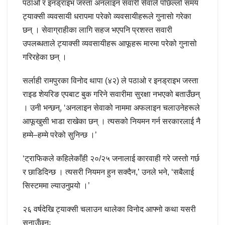
पठाओ र इनड्राइभ जस्ता अनलाइन सवारी सेवाले पछिल्लो समय
ट्याक्सी व्यवसायी धरापमा परेको व्यवसायीहरूले गुनासो गरेका
छन्‌ । सेवाग्राहीका लागि सहज भएपनि प्रशस्त सवारी
उपलब्धताले ट्याक्सी व्यवसायीहरू आफूहरू मारमा परेको गुनासो
गरिरहेका छन् ।
सर्लाही रामपुरका विनोद थापा (४२) ले पठाओ र इनड्राइभ जस्ता
राइड शेयरिङ एपबाट बुक गरिने सवारीमा सुरक्षा नभएको बताउँछन्
। उनी भन्छन्, ‘अनलाइन सेवाको नाममा अफलाइन चलाउनेहरूले
आफूखुसी भाडा राखेका छन् । त्यसको नियमन गर्न सरकारलाई नै
हम्मे–हम्मे परेको सुनिन्छ ।’
‘ट्राफिकले कहिलेकाँही २०/२५ जनालाई कारवाही गरे जस्तो गर्छ
र छाडिदिन्छ । त्यसरी नियमन हुन सक्दैन,’ उनले भने, ‘सबैलाई
सिस्टममा ल्याउनुपर्‍यो ।’
२६ वर्षदेखि ट्याक्सी चलाउन थालेका विनोद आफ्नो कथा यसरी
सुनाउँछन्ः