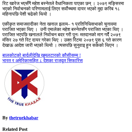
रिट खारेज भएसँगै महेश बस्नेतले वैधानिकता पाएका छन् । २०७९ मङ्सिरमा
भएको निर्वाचनको परिणामलाई लिएर सर्वोच्चमा दायर भएको मुद्दा करिब १८
महिनापछि पेशी चढेको थियो ।
एकीकृत समाजवादीका नेता खनाल इलाम– १ प्रतिनिधिसभाको चुनावमा
पराजित भएका थिए । उनी एमालेका महेश बस्नेतसँग पराजित भएका थिए ।
पराजित भएपछि खनालले निर्वाचन बदर गरी पुनः मतदानको माग गर्दै २०७९
मंसिर २७ गते रिट दायर गरेका थिए । उक्त रिटमा २०७९ पुस ६ गते कारण
देखाऊ आदेश जारी भएको थियो । त्यसपछि सुनुवाइ हुन सकेको थिएन ।
Post
बालकोटको बार्दलीदेखि खुमलटारको कौसीसम्म !
भारत र अमेरिकासहित ८ देशका राजदूत सिफारिस
navigation
By
thetruekhabar
Related Post