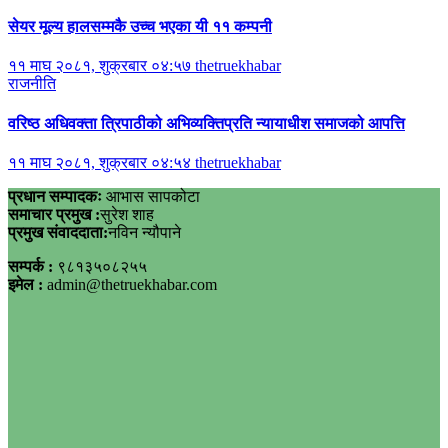
सेयर मूल्य हालसम्मकै उच्च भएका यी ११ कम्पनी
११ माघ २०८१, शुक्रबार ०४:५७
thetruekhabar
राजनीति
वरिष्ठ अधिवक्ता त्रिपाठीको अभिव्यक्तिप्रति न्यायाधीश समाजको आपत्ति
११ माघ २०८१, शुक्रबार ०४:५४
thetruekhabar
प्रधान सम्पादकः
आभास सापकोटा
समाचार प्रमुख :
सुरेश शाह
प्रमुख संवाददाता:
नविन न्यौपाने
सम्पर्क :
९८१३५०८२५५
इमेल :
admin@thetruekhabar.com