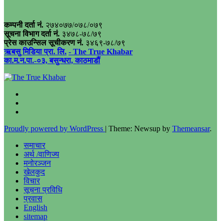
कम्पनी दर्ता नं.
२७४०७७/०७८/०७९
सूचना विभाग दर्ता नं.
३४७८-७८/७९
प्रेस काउन्सिल सूचीकरण नं.
३४६९-७८/७९
ऋबसु मिडिया प्रा. लि.
- The True Khabar
का.म.न.पा.-०३, बसुन्धरा, काठमाडौं
Proudly powered by WordPress
|
Theme: Newsup by
Themeansar
.
समाचार
अर्थ /वाणिज्य
मनोरञ्जन
खेलकुद
विचार
सूचना प्रविधि
प्रवास
English
sitemap