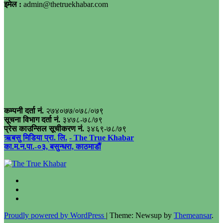
इमेल :
admin@thetruekhabar.com
कम्पनी दर्ता नं.
२७४०७७/०७८/०७९
सूचना विभाग दर्ता नं.
३४७८-७८/७९
प्रेस काउन्सिल सूचीकरण नं.
३४६९-७८/७९
ऋबसु मिडिया प्रा. लि.
- The True Khabar
का.म.न.पा.-०३, बसुन्धरा, काठमाडौं
Proudly powered by WordPress
|
Theme: Newsup by
Themeansar
.