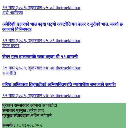
११ माघ २०८१, शुक्रबार ०५:०८
thetruekhabar
अर्थ /वाणिज्य
अमेरिकी डलरको भाउ बढ्दा घट्यो अस्ट्रेलियन डलर र युरोको भाउ, यस्तो छ
आजको विनिमयदर
११ माघ २०८१, शुक्रबार ०५:०१
thetruekhabar
शेयर बजार
सेयर मूल्य हालसम्मकै उच्च भएका यी ११ कम्पनी
११ माघ २०८१, शुक्रबार ०४:५७
thetruekhabar
राजनीति
वरिष्ठ अधिवक्ता त्रिपाठीको अभिव्यक्तिप्रति न्यायाधीश समाजको आपत्ति
११ माघ २०८१, शुक्रबार ०४:५४
thetruekhabar
प्रधान सम्पादकः
आभास सापकोटा
समाचार प्रमुख :
सुरेश शाह
प्रमुख संवाददाता:
नविन न्यौपाने
सम्पर्क :
९८१३५०८२५५