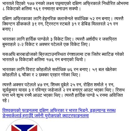
भारतले दिएकाे १७७ रनकाे लक्ष्य पछ्याएकाे दक्षिण अफ्रिकाले निर्धारित ओभरमा
८ विकेटकाे क्षतिमा १६९ रनमात्र बनाउन सक्याे।
दक्षिण अफ्रिकाका लागि हेइनरिक क्लासेनले सर्वाधिक ५२ रन बनाए। त्यस्तै
क्विन्टन डीककले ३९ रन, ट्रिस्टन स्टबले ३१ र डेबिड मिल्लरले २१ रन
बनाए।
भारतका लागि हार्दिक पाण्डेले ३ विकेट लिए। त्यस्तै अर्शदीप र जसप्रित
बुमराहले २-२ विकेट र अक्सर पटेलले एक विकेट लिए।
यसअघि बारबाडोजको ब्रिजटाउनस्थित रंगशालामा टस जितेर ब्याटिङ गरेको
भारतले ७ विकेटको क्षतिमा १७६ रन बनाएको थियाे।
भारतका लागि विराट कोहलीले सर्वाधिक ७६ रन बनाए। ५९ बल खेलेका
कोहलीले ६ चौका र २ छक्का प्रहार गरेका थिए।
त्यस्तै अक्सर पटेलले ४७ रन, शिभम दुबेले २५ रन, रोहित शर्माले ९ रन,
सूर्यकुमार यादव ३ र रविन्द्र जडेजाले २ रन बनाएर आउट भएका थिए। रिसभ
पन्त भने शून्य रनमै आउट भएका थिए। त्यस्तै हार्दिक पाण्डे ५ रनमा अविजित
रहे।
Post
विश्वकपको फाइनलमा दक्षिण अफ्रिका र भारत भिड्ने, इङ्ल्यान्ड स्तब्ध
डेनमार्कलाई हराउँदै जर्मनी युरोकपको क्वाटरफाइनलमा
navigation