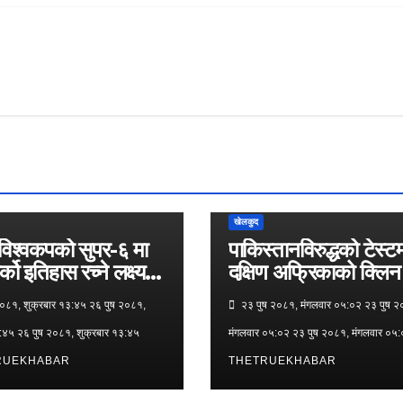
खेलकुद
विश्वकपको सुपर-६ मा
पाकिस्तानविरुद्धको टेस्ट
र्को इतिहास रच्ने लक्ष्यमा
दक्षिण अफ्रिकाको क्लिन 
०८१, शुक्रबार १३:४५ २६ पुष २०८१,
२३ पुष २०८१, मंगलवार ०५:०२ २३ पुष २
३:४५ २६ पुष २०८१, शुक्रबार १३:४५
मंगलवार ०५:०२ २३ पुष २०८१, मंगलवार ०५
RUEKHABAR
THETRUEKHABAR