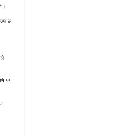
हो ।
ाउमा छ
कले
ोने ११
का