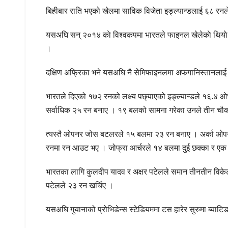
बिहीबार राति भएको खेलमा साविक विजेता इङ्ल्यान्डलाई ६८ रनले
यसअघि सन् २०१४ काे विश्वकपमा भारतले फाइनल खेलेकाे थियाे ।
।
दक्षिण अफ्रिका भने यसअघि नै सेमिफाइनलमा अफगानिस्तानलाई 
भारतले दिएको १७२ रनको लक्ष्य पछ्याएको इङ्ल्यान्डले १६.४ ओभ
सर्वाधिक २५ रन बनाए । १९ बलको सामना गरेका उनले तीन चौका
त्यस्तै ओपनर जोस बटलरले १५ बलमा २३ रन बनाए । अर्का ओप
रनमा रन आउट भए । जोफ्रा आर्चरले १४ बलमा दुई छक्का र ए
भारतका लागि कुलदीप यादव र अक्षर पटेलले समान तीनतीन विके
पटेलले २३ रन खर्चिए ।
यसअघि गुयानाको प्रोभिडेन्स स्टेडियममा टस हारेर सुरुमा ब्याट