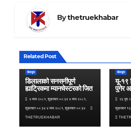
By
thetruekhabar
Related Post
खेलकुद
खेलकुद
डिलालाको सनसनीपूर्ण
यू-१९ 
ह्याट्रिकमा म्यानचेस्टरको जित
पुगेर अ
नेपाल
४ माघ २०८१, शुक्रबार ००:३४ ४ माघ २०८१,
२६ पुष २
शुक्रबार ००:३४ ४ माघ २०८१, शुक्रबार ००:३४
शुक्रबार १
THETRUEKHABAR
THET