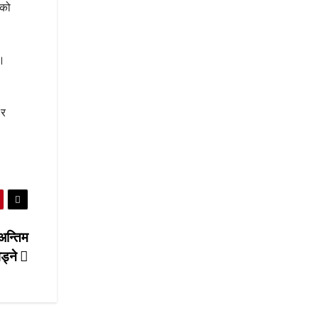
रको
 ।
 र
अन्तिम
िड्ने