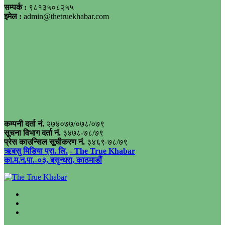
सम्पर्क :
९८१३५०८२५५
इमेल :
admin@thetruekhabar.com
कम्पनी दर्ता नं.
२७४०७७/०७८/०७९
सूचना विभाग दर्ता नं.
३४७८-७८/७९
प्रेस काउन्सिल सूचीकरण नं.
३४६९-७८/७९
ऋबसु मिडिया प्रा. लि.
- The True Khabar
का.म.न.पा.-०३, बसुन्धरा, काठमाडौं