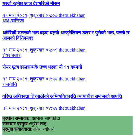
यस्तो रहनेछ आज देशभरिको मौसम
११ माघ २०८१, शुक्रबार ०५:०८
thetruekhabar
अर्थ /वाणिज्य
अमेरिकी डलरको भाउ बढ्दा घट्यो अस्ट्रेलियन डलर र युरोको भाउ, यस्तो छ
आजको विनिमयदर
११ माघ २०८१, शुक्रबार ०५:०१
thetruekhabar
शेयर बजार
सेयर मूल्य हालसम्मकै उच्च भएका यी ११ कम्पनी
११ माघ २०८१, शुक्रबार ०४:५७
thetruekhabar
राजनीति
वरिष्ठ अधिवक्ता त्रिपाठीको अभिव्यक्तिप्रति न्यायाधीश समाजको आपत्ति
११ माघ २०८१, शुक्रबार ०४:५४
thetruekhabar
प्रधान सम्पादकः
आभास सापकोटा
समाचार प्रमुख :
सुरेश शाह
प्रमुख संवाददाता:
नविन न्यौपाने