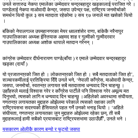
उनले सत्तारुढ नेकपा एमालेका उम्‍मेदवार चन्द्रबहादुर खड्कालाई पराजित गरे ।
पाण्डेलाई नेकपा माओवादी केन्द्र, जसपा उपेन्द्र पक्ष, राष्ट्रिय जनमोर्चाको
समर्थन थियो कुल ३ सय मतदाता रहेकोमा २ सय ९७ जनाले मत खसेको थियो
।
बाँकेको नेपालगञ्ज उपमहानगरका मेयर धवलशंसेर राणा, बांकेकै नरैनापुर
गाउपालिकाका अध्यक्ष ईस्तियाक अहमद शाह र गुल्मीको गुल्मीदरवार
गाउपालिकाका अध्यक्ष अशोक थापाले मतदान गरेनन् ।
कांग्रेस उम्मेदवार दीर्घनारायण पाण्डे(बाँया ) र एमाले उम्मेदवार चन्द्रबहादुर
खड्का (दायाँ )
यो प्रजातन्त्रको जित हो । लोकतन्त्रको जित हो । सबै मतदाताको जित हो’,
सञ्चारकर्मीलाई प्रतिक्रिया दिँदै उनले भने, ‘नेपाली काँग्रेस, माओवादी केन्द्र,
जसपा, जनमोर्चा, स्वतन्त्र लगायत सबै मतदातामा धन्यवाद दिन चाहन्छु ।
उहाँहरुले मलाई विश्वास गरेर र काँग्रेस पार्टीले पनि विश्वास गरेर अमूल्य मत
दिनुभयो, त्यसको लागि म धन्यवाद दिन चाहन्छु ।अहिलेको अवस्थामा संघीयता,
गणतन्त्र लगायतका मुद्दाहरु ओझेलमा परेकाले त्यसको रक्षाका लागि
राष्ट्रियसभा सदस्यको हैसियतले पहल गर्ने उनको भनाइ थियो । ‘अहिले
संघीयता, गणतन्त्र लगायतका जुन मुद्दाहरु ओझेलमा रहेका छन्, ती सबै
मुद्दाहरूलाई हामी सबैको प्रयासबाट राष्ट्रियसभामा उठाउँछौँ’, उनले भने ।
Post
यसकारण ओलीकै कारण बन्यो र फुट्यो जसपा