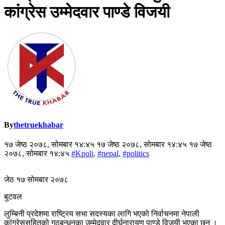
कांग्रेस उम्‍मेदवार पाण्‍डे विजयी
By
thetruekhabar
१७ जेष्ठ २०७८, सोमबार १४:४५ १७ जेष्ठ २०७८, सोमबार १४:४५ १७ जेष्ठ
२०७८, सोमबार १४:४५
#Kpoli
,
#nepal
,
#politics
जेठ १७ सोमबार २०७८
बुटवल
लुम्बिनी प्रदेशमा राष्ट्रिय सभा सदस्यका लागि भएको निर्वाचनमा नेपाली
कांग्रेससहितको गठबन्धनका उम्‍मेदवार दीर्घनारायण पाण्डे विजयी भएका छन् ।