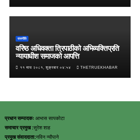
राजनीति
वरिष्ठ अधिवक्ता त्रिपाठीको अभिव्यक्तिप्रति
न्यायाधीश समाजको आपत्ति
११ माघ २०८१, शुक्रबार ०४:५४
THETRUEKHABAR
प्रधान सम्पादकः
आभास सापकोटा
समाचार प्रमुख :
सुरेश शाह
प्रमुख संवाददाता:
नविन न्यौपाने