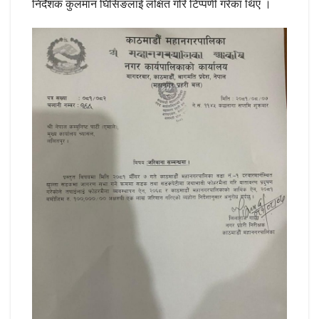
निर्देशक कुलमान घिसिङलाई लक्षित गरि टिप्पणी गरेका थिए ।