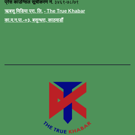
प्रेस काउन्सिल सूचीकरण नं.
३४६९-७८/७९
ऋबसु मिडिया प्रा. लि.
- The True Khabar
का.म.न.पा.-०३, बसुन्धरा, काठमाडौं