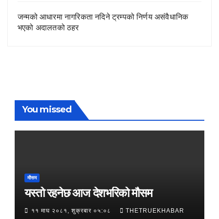
जन्मको आधारमा नागरिकता नदिने ट्रम्पको निर्णय असंवैधानिक
भएको अदालतको ठहर
You missed
मौसम
यस्तो रहनेछ आज देशभरिको मौसम
११ माघ २०८१, शुक्रबार ०५:०८
THETRUEKHABAR