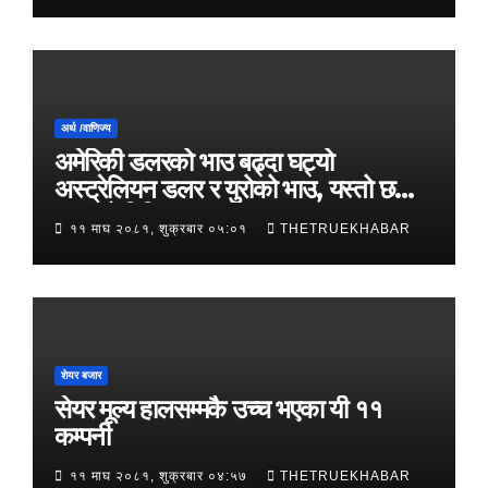
अर्थ /वाणिज्य
अमेरिकी डलरको भाउ बढ्दा घट्यो
अस्ट्रेलियन डलर र युरोको भाउ, यस्तो छ
आजको विनिमयदर
११ माघ २०८१, शुक्रबार ०५:०१
THETRUEKHABAR
शेयर बजार
सेयर मूल्य हालसम्मकै उच्च भएका यी ११
कम्पनी
११ माघ २०८१, शुक्रबार ०४:५७
THETRUEKHABAR