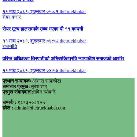
११ माघ २०८१, शुक्रबार ०५:०१
thetruekhabar
शेयर बजार
सेयर मूल्य हालसम्मकै उच्च भएका यी ११ कम्पनी
११ माघ २०८१, शुक्रबार ०४:५७
thetruekhabar
राजनीति
वरिष्ठ अधिवक्ता त्रिपाठीको अभिव्यक्तिप्रति न्यायाधीश समाजको आपत्ति
११ माघ २०८१, शुक्रबार ०४:५४
thetruekhabar
प्रधान सम्पादकः
आभास सापकोटा
समाचार प्रमुख :
सुरेश शाह
प्रमुख संवाददाता:
नविन न्यौपाने
सम्पर्क :
९८१३५०८२५५
इमेल :
admin@thetruekhabar.com