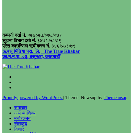
कम्पनी दर्ता नं.
२७४०७७/०७८/०७९
सूचना विभाग दर्ता नं.
३४७८-७८/७९
प्रेस काउन्सिल सूचीकरण नं.
३४६९-७८/७९
ऋबसु मिडिया प्रा. लि.
- The True Khabar
का.म.न.पा.-०३, बसुन्धरा, काठमाडौं
Proudly powered by WordPress
|
Theme: Newsup by
Themeansar
.
समाचार
अर्थ /वाणिज्य
मनोरञ्जन
खेलकुद
विचार