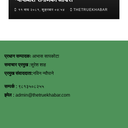
११ माघ २०८१, शुक्रबार ०४:५४
THETRUEKHABAR
प्रधान सम्पादकः
आभास सापकोटा
समाचार प्रमुख :
सुरेश शाह
प्रमुख संवाददाता:
नविन न्यौपाने
सम्पर्क :
९८१३५०८२५५
इमेल :
admin@thetruekhabar.com