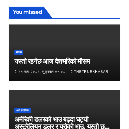
You missed
मौसम
यस्तो रहनेछ आज देशभरिको मौसम
११ माघ २०८१, शुक्रबार ०५:०८
THETRUEKHABAR
अर्थ /वाणिज्य
अमेरिकी डलरको भाउ बढ्दा घट्यो
अस्ट्रेलियन डलर र युरोको भाउ, यस्तो छ