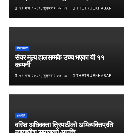
आजको विनिमयदर
११ माघ २०८१, शुक्रबार ०५:०१
THETRUEKHABAR
शेयर बजार
सेयर मूल्य हालसम्मकै उच्च भएका यी ११
कम्पनी
११ माघ २०८१, शुक्रबार ०४:५७
THETRUEKHABAR
राजनीति
वरिष्ठ अधिवक्ता त्रिपाठीको अभिव्यक्तिप्रति
न्यायाधीश समाजको आपत्ति