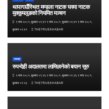
थापागाउँस्थित मण्डला नाटक घरमा नाटक
मुक्कुमलुङको नियमित मञ्चन
९ माघ २०८१, बुधबार ०९:४१ ९ माघ २०८१, बुधबार ०९:४१ ९ माघ २०८१,
बुधबार ०९:४१
THETRUEKHABAR
समाचार
रुपन्देही अदालतमा लामिछानेको बयान सुरु
९ माघ २०८१, बुधबार ०९:२६ ९ माघ २०८१, बुधबार ०९:२६ ९ माघ २०८१,
बुधबार ०९:२६
THETRUEKHABAR