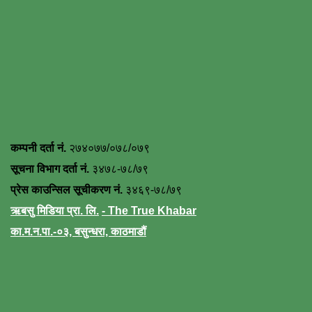
कम्पनी दर्ता नं.
२७४०७७/०७८/०७९
सूचना विभाग दर्ता नं.
३४७८-७८/७९
प्रेस काउन्सिल सूचीकरण नं.
३४६९-७८/७९
ऋबसु मिडिया प्रा. लि.
- The True Khabar
का.म.न.पा.-०३, बसुन्धरा, काठमाडौं