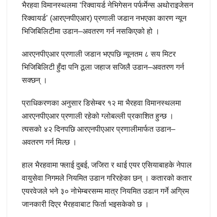
भैरहवा विमानस्थलमा ‘रिक्वायर्ड नेभिगेसन पर्फर्मेन्स अथोराइजेसन
रिक्वायर्ड’ (आरएनपीएआर) प्रणाली जडान नभएका कारण न्यून
भिजिबिलिटीमा उडान–अवतरण गर्न नसकिएको हो ।
आरएनपीएआर प्रणाली जडान भएपछि न्यूनतम ८ सय मिटर
भिजिबिलिटी हुँदा पनि ठूला जहाज सजिलै उडान–अवतरण गर्न
सक्छन् ।
प्राधिकरणका अनुसार डिसेम्बर १२ मा भैरहवा विमानस्थलमा
आरएनपीएआर प्रणाली रहेको ग्लोबल्ली प्रकाशित हुन्छ ।
त्यसको ४२ दिनपछि आरएनपीएआर प्रणालीमार्फत उडान–
अवतरण गर्न मिल्छ ।
हाल भैरहवामा फ्लाई दुबई, जजिरा र थाई एयर एसियाबाहके नेपाल
वायुसेवा निगमले नियमित उडान गरिरहेका छन् । कतारको कतार
एयरवेजले भने ३० नोभेम्बरसम्म मात्र नियमित उडान गर्ने अग्रिम
जानकारी दिएर भैरहवाबाट फिर्ता भइसकेको छ ।