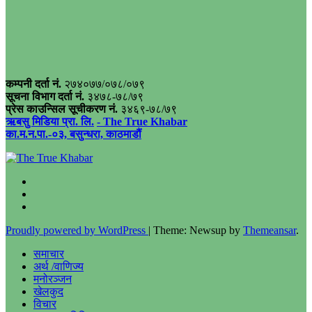
कम्पनी दर्ता नं.
२७४०७७/०७८/०७९
सूचना विभाग दर्ता नं.
३४७८-७८/७९
प्रेस काउन्सिल सूचीकरण नं.
३४६९-७८/७९
ऋबसु मिडिया प्रा. लि.
- The True Khabar
का.म.न.पा.-०३, बसुन्धरा, काठमाडौं
Proudly powered by WordPress
|
Theme: Newsup by
Themeansar
.
समाचार
अर्थ /वाणिज्य
मनोरञ्जन
खेलकुद
विचार