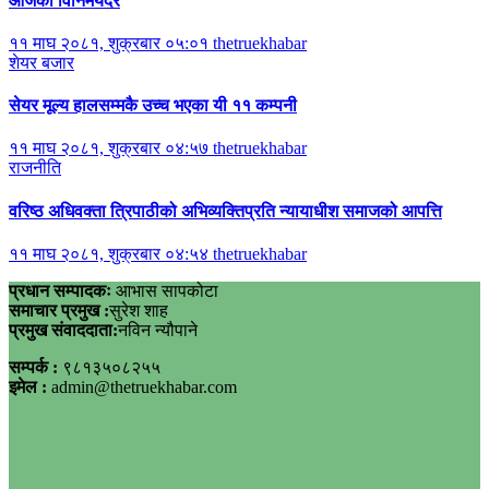
आजको विनिमयदर
११ माघ २०८१, शुक्रबार ०५:०१
thetruekhabar
शेयर बजार
सेयर मूल्य हालसम्मकै उच्च भएका यी ११ कम्पनी
११ माघ २०८१, शुक्रबार ०४:५७
thetruekhabar
राजनीति
वरिष्ठ अधिवक्ता त्रिपाठीको अभिव्यक्तिप्रति न्यायाधीश समाजको आपत्ति
११ माघ २०८१, शुक्रबार ०४:५४
thetruekhabar
प्रधान सम्पादकः
आभास सापकोटा
समाचार प्रमुख :
सुरेश शाह
प्रमुख संवाददाता:
नविन न्यौपाने
सम्पर्क :
९८१३५०८२५५
इमेल :
admin@thetruekhabar.com