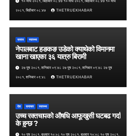
१० माघ २०८१, बिहीबार ०८:४७ १० माघ २०८१, बिहीबार ०८:४७ १० माघ
२०८१, बिहीबार ०८:४७
THETRUEKHABAR
समाज
स्वास्थ्य
नेपालबाट हङकङ उडेको क्याथेको विमानमा
खाना खाएका ३६ यात्रु बिरामी
२७ पुष २०८१, शनिबार ०९:४८ २७ पुष २०८१, शनिबार ०९:४८ २७ पुष
२०८१, शनिबार ०९:४८
THETRUEKHABAR
देश
समाचार
स्वास्थ्य
उच्च रक्तचापको औषधि आफूखुसी घटबढ गर्दा
के हुन्छ ?
१० पुष २०८१, बुधबार १०:०८ १० पुष २०८१, बुधबार १०:०८ १० पुष २०८१,