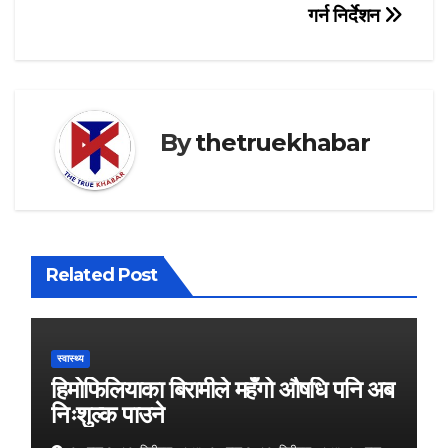
गर्न निर्देशन
By
thetruekhabar
Related Post
स्वास्थ्य
हिमोफिलियाका बिरामीले महँगो औषधि पनि अब
निःशुल्क पाउने