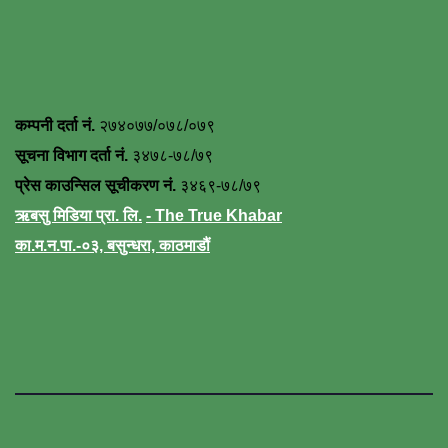
कम्पनी दर्ता नं.
२७४०७७/०७८/०७९
सूचना विभाग दर्ता नं.
३४७८-७८/७९
प्रेस काउन्सिल सूचीकरण नं.
३४६९-७८/७९
ऋबसु मिडिया प्रा. लि.
- The True Khabar
का.म.न.पा.-०३, बसुन्धरा, काठमाडौं