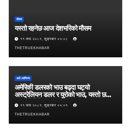
मौसम
यस्तो रहनेछ आज देशभरिको मौसम
११ माघ २०८१, शुक्रबार ०५:०८
THETRUEKHABAR
अर्थ /वाणिज्य
अमेरिकी डलरको भाउ बढ्दा घट्यो
अस्ट्रेलियन डलर र युरोको भाउ, यस्तो छ
आजको विनिमयदर
११ माघ २०८१, शुक्रबार ०५:०१
THETRUEKHABAR