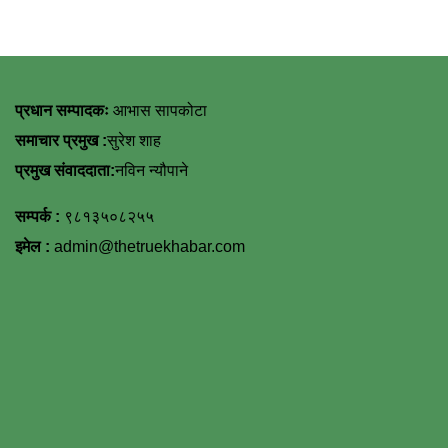
प्रधान सम्पादकः
आभास सापकोटा
समाचार प्रमुख :
सुरेश शाह
प्रमुख संवाददाता:
नविन न्यौपाने
सम्पर्क :
९८१३५०८२५५
इमेल :
admin@thetruekhabar.com