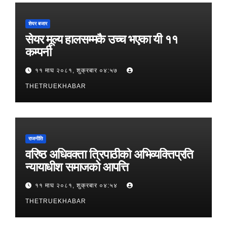
शेयर बजार
सेयर मूल्य हालसम्मकै उच्च भएका यी ११
कम्पनी
११ माघ २०८१, शुक्रबार ०४:५७
THETRUEKHABAR
राजनीति
वरिष्ठ अधिवक्ता त्रिपाठीको अभिव्यक्तिप्रति
न्यायाधीश समाजको आपत्ति
११ माघ २०८१, शुक्रबार ०४:५४
THETRUEKHABAR