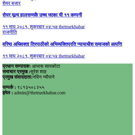
शेयर बजार
सेयर मूल्य हालसम्मकै उच्च भएका यी ११ कम्पनी
११ माघ २०८१, शुक्रबार ०४:५७
thetruekhabar
राजनीति
वरिष्ठ अधिवक्ता त्रिपाठीको अभिव्यक्तिप्रति न्यायाधीश समाजको आपत्ति
११ माघ २०८१, शुक्रबार ०४:५४
thetruekhabar
प्रधान सम्पादकः
आभास सापकोटा
समाचार प्रमुख :
सुरेश शाह
प्रमुख संवाददाता:
नविन न्यौपाने
सम्पर्क :
९८१३५०८२५५
इमेल :
admin@thetruekhabar.com