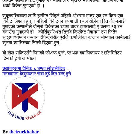
अन्तिम बलमा विकेट गुमाएको कर्णालीले दोस्रो ओभरकोसमेत अन्तिम बलमा
अर्को विकेट गुमाएको हो ।
सुदूरुपश्चिमका लागि हरमित सिंहले पहिलो ओभरमा मात्र एक रन दिएर एक
विकेट लिएका हुन् । पहिलो विकेटका रुपमा तीन बल खेलेका रित गौतमलाई
गुमाएको कर्णालीले दोस्रो विकेटका रुपमा बाबर हायतलाई ९ बलमा १३ रन
बनाउँदा गुमाएको हो ।कीर्तिपुरस्थित त्रिवि क्रिकेट मैदानमा टस जितेर
सुदूरपश्चिमका कप्तान दीपेन्द्रसिंह ऐरीले कर्णालीका कप्तान सोमपाल कामीलाई
सुरुमा ब्याटिङको निम्तो दिएका हुन्।
यो खेल सकिएसँगै लिगको प्लेअफ पुग्ने, प्लेअफ क्वालिफायर र एलिमिनेटर
टिमको टुंगो लाग्नेछ।
Post
उद्योगहरूमा दैनिक ८ घण्टा लोडसेडिङ
मनकामना केबुलकार सेवा दुई दिन बन्द हुने
navigation
By
thetruekhabar