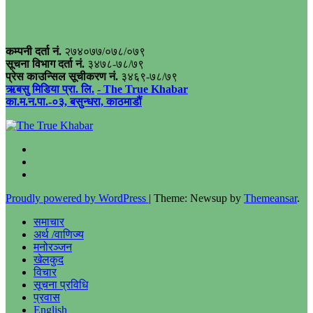
कम्पनी दर्ता नं.
२७४०७७/०७८/०७९
सूचना विभाग दर्ता नं.
३४७८-७८/७९
प्रेस काउन्सिल सूचीकरण नं.
३४६९-७८/७९
ऋबसु मिडिया प्रा. लि.
- The True Khabar
का.म.न.पा.-०३, बसुन्धरा, काठमाडौं
Proudly powered by WordPress
|
Theme: Newsup by
Themeansar
.
समाचार
अर्थ /वाणिज्य
मनोरञ्जन
खेलकुद
विचार
सूचना प्रविधि
प्रवास
English