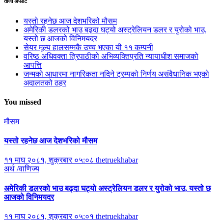
ताजा अपडेट
यस्तो रहनेछ आज देशभरिको मौसम
अमेरिकी डलरको भाउ बढ्दा घट्यो अस्ट्रेलियन डलर र युरोको भाउ,
यस्तो छ आजको विनिमयदर
सेयर मूल्य हालसम्मकै उच्च भएका यी ११ कम्पनी
वरिष्ठ अधिवक्ता त्रिपाठीको अभिव्यक्तिप्रति न्यायाधीश समाजको
आपत्ति
जन्मको आधारमा नागरिकता नदिने ट्रम्पको निर्णय असंवैधानिक भएको
अदालतको ठहर
You missed
मौसम
यस्तो रहनेछ आज देशभरिको मौसम
११ माघ २०८१, शुक्रबार ०५:०८
thetruekhabar
अर्थ /वाणिज्य
अमेरिकी डलरको भाउ बढ्दा घट्यो अस्ट्रेलियन डलर र युरोको भाउ, यस्तो छ
आजको विनिमयदर
११ माघ २०८१, शुक्रबार ०५:०१
thetruekhabar