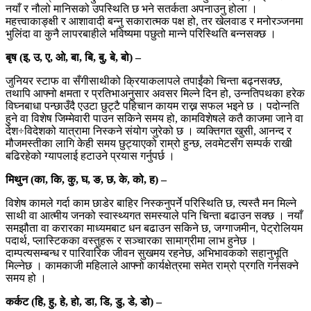
नयाँ र नौलो मानिसको उपस्थिति छ भने सतर्कता अपनाउनु होला ।
महत्त्वाकाङ्क्षी र आशावादी बन्नु सकारात्मक पक्ष हो, तर खेलवाड र मनोरञ्जनमा
भुलिंदा वा कुनै लापरबाहीले भविष्यमा पछुतो मान्ने परिस्थिति बन्नसक्छ ।
बृष (इ, उ, ए, ओ, बा, बि, बु, बे, बो) –
जुनियर स्टाफ वा सँगीसाथीको क्रियाकलापले तपाईंको चिन्ता बढ्नसक्छ,
तथापि आफ्नो क्षमता र प्रतिभाअनुसार अवसर मिल्ने दिन हो, उन्नतिपथका हरेक
विघ्नबाधा पन्छाउँदै एउटा छुट्टै पहिचान कायम राख्न सफल भइने छ । पदोन्नति
हुने वा विशेष जिम्मेवारी पाउन सकिने समय हो, कामविशेषले कतै काजमा जाने वा
देश÷विदेशको यात्रामा निस्कने संयोग जुरेको छ । व्यक्तिगत खुसी, आनन्द र
मौजमस्तीका लागि केही समय छुट्याएको राम्रो हुन्छ, लवमेटसँग सम्पर्क राखी
बढिरहेको ग्यापलाई हटाउने प्रयास गर्नुपर्छ ।
मिथुन (का, कि, कु, घ, ङ, छ, के, को, ह) –
विशेष कामले गर्दा काम छाडेर बाहिर निस्कनुपर्ने परिस्थिति छ, त्यस्तै मन मिल्ने
साथी वा आत्मीय जनको स्वास्थ्यगत समस्याले पनि चिन्ता बढाउन सक्छ । नयाँ
समझौता वा करारका माध्यमबाट धन बढाउन सकिने छ, जग्गाजमीन, पेट्रोलियम
पदार्थ, प्लास्टिकका वस्तुहरू र सञ्चारका सामाग्रीमा लाभ हुनेछ ।
दाम्पत्यसम्बन्ध र पारिवारिक जीवन सुखमय रहनेछ, अभिभावकको सहानुभूति
मिल्नेछ । कामकाजी महिलाले आफ्नो कार्यक्षेत्रमा समेत राम्रो प्रगति गर्नसक्ने
समय हो ।
कर्कट (हि, हु, हे, हो, डा, डि, डु, डे, डो) –