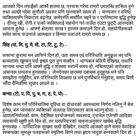
आजको दिन तपाईंको आफ्नै हातमा छ, प्रयास गरेमा राम्रो उपलब्धि हासिल हुने
तथा अल्छी गरेमा सुनौलो अवसर पनि गुम्नसक्ने समय हो । मान्यजन र वरिष्ठ
व्यक्तित्वसँग निकटता बढ्नेछ, कर्मप्रति समर्पित भइने छ र प्रतिष्ठामा बृद्धि हुनेछ
। दीनदुःखी, रोगी र पाको व्यक्तिलाई सहयोग गर्न पाउँदा एउटा छुट्टै आनन्दको
आभास हुनेछ । आफ्नो क्षेत्रमा साख र इज्जत कमाउने दिन हो, सहयोगीहरूको
समेत साथ पाउनाले आत्मबल र हिम्मत पलाउने राम्रो समय छ ।
सिंह (मा, मि, मु, मे, मो, टा, टि, टु, टे) –
ससाना कुरामा मन आत्तिने दिन हो, उता समय एवं परिस्थिति अनुकूल भए पनि
बाध्यतामा खुम्चनु पर्दा इच्छा पूरा हुन सक्दैन । भाग्यबल बलियै देखिन्छ, तथापि
भाग्यमा भन्दा पनि आफ्नै बुद्धि र श्रममा भरपर्ने समय हो, नचिताएको स्रोतबाट
अचानक धनलाभ हुनसक्छ । लेनदेनका क्रममा दबाबमा हुनुहुन्छ भने पनि
समझौता गर्नुहुँदैन, बरु परिस्थिति विपक्षमा छ भने पुनर्विचार गर्नुहोस्, समय बित्दै
जाँदा दैनिकीमा सुधार आउने छ ।
कन्या (टो, प, पि, पु, ष, ण, ठ, पे, पो) –
विशेष काम गर्ने परिस्थितिमा दुविधा वा दोधारको अवस्थामा निर्णय नलिनु नै बेस
हुनेछ, बरु जानकार व्यक्तिको सल्लाह लिएरमात्र काम थाल्नु होला ।
आयातनिर्यातको काम, वैदेशिक प्रयोजनको व्यवसाय, ट्राभेल एजेन्सी आदिका
व्यवसायी खुशी हुने दिन हो, तर घरपरिवारको चाहनाअनुसार खर्चमा बृद्धि
हुनसक्छ । पारिवारिक सुखमा कमी देखिंदैन, तथापि आजको कुनै समय वैवाहिक
सम्बन्धका सुमधुर पलहरूको स्मृतिमा बित्ने तथा हृदय भावुक बन्नसक्ने दिन हो ।