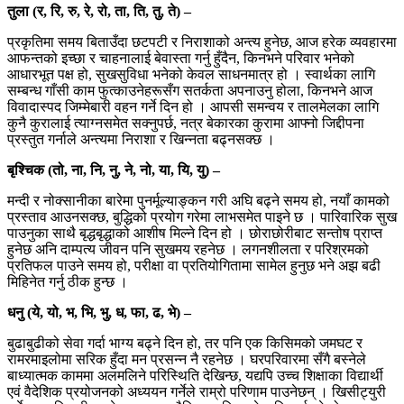
तुला (र, रि, रु, रे, रो, ता, ति, तु, ते) –
प्रकृतिमा समय बिताउँदा छटपटी र निराशाको अन्त्य हुनेछ, आज हरेक व्यवहारमा
आफन्तको इच्छा र चाहनालाई बेवास्ता गर्नु हुँदैन, किनभने परिवार भनेको
आधारभूत पक्ष हो, सुखसुविधा भनेको केवल साधनमात्र हो । स्वार्थका लागि
सम्बन्ध गाँसी काम फुत्काउनेहरूसँग सतर्कता अपनाउनु होला, किनभने आज
विवादास्पद जिम्मेबारी वहन गर्ने दिन हो । आपसी समन्वय र तालमेलका लागि
कुनै कुरालाई त्याग्नसमेत सक्नुपर्छ, नत्र बेकारका कुरामा आफ्नो जिद्दीपना
प्रस्तुत गर्नाले अन्त्यमा निराशा र खिन्नता बढ्नसक्छ ।
बृश्चिक (तो, ना, नि, नु, ने, नो, या, यि, यु) –
मन्दी र नोक्सानीका बारेमा पुनर्मूल्याङ्कन गरी अघि बढ्ने समय हो, नयाँ कामको
प्रस्ताव आउनसक्छ, बुद्धिको प्रयोग गरेमा लाभसमेत पाइने छ । पारिवारिक सुख
पाउनुका साथै बृद्धबृद्धाको आशीष मिल्ने दिन हो । छोराछोरीबाट सन्तोष प्राप्त
हुनेछ अनि दाम्पत्य जीवन पनि सुखमय रहनेछ । लगनशीलता र परिश्रमको
प्रतिफल पाउने समय हो, परीक्षा वा प्रतियोगितामा सामेल हुनुछ भने अझ बढी
मिहिनेत गर्नु ठीक हुन्छ ।
धनु (ये, यो, भ, भि, भु, ध, फा, ढ, भे) –
बुढाबुढीको सेवा गर्दा भाग्य बढ्ने दिन हो, तर पनि एक किसिमको जमघट र
रामरमाइलोमा सरिक हुँदा मन प्रसन्न नै रहनेछ । घरपरिवारमा सँगै बस्नेले
बाध्यात्मक काममा अलमलिने परिस्थिति देखिन्छ, यद्यपि उच्च शिक्षाका विद्यार्थी
एवं वैदेशिक प्रयोजनको अध्ययन गर्नेले राम्रो परिणाम पाउनेछन् । खिसीट्युरी