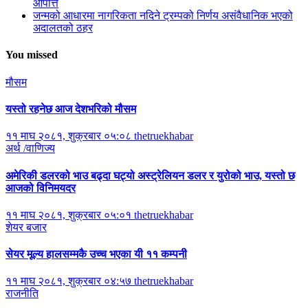
आपत्ति
जन्मको आधारमा नागरिकता नदिने ट्रम्पको निर्णय असंवैधानिक भएको
अदालतको ठहर
You missed
मौसम
यस्तो रहनेछ आज देशभरिको मौसम
११ माघ २०८१, शुक्रबार ०५:०८
thetruekhabar
अर्थ /वाणिज्य
अमेरिकी डलरको भाउ बढ्दा घट्यो अस्ट्रेलियन डलर र युरोको भाउ, यस्तो छ
आजको विनिमयदर
११ माघ २०८१, शुक्रबार ०५:०१
thetruekhabar
शेयर बजार
सेयर मूल्य हालसम्मकै उच्च भएका यी ११ कम्पनी
११ माघ २०८१, शुक्रबार ०४:५७
thetruekhabar
राजनीति