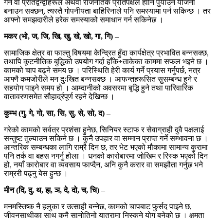
गर्ने वा प्रतिद्वन्द्वीहरूले अथवा राजनैतिक प्रतिपक्षले हानि पुर्याउने योजना
बनाउन सक्छन्, त्यस्तै गोपनीयता बाहिरिनाले पनि समस्यामा पर्न सकिन्छ । तर
आफ्नो समझदारीले हरेक समस्याको समाधान गर्न सकिनेछ ।
मकर (भो, ज, जि, खि, खु, खे, खो, गा, गि) –
सामाजिक क्षेत्र वा फाल्तु विषयमा केन्द्रित हुँदा कार्यक्षेत्र प्रभावित बन्नसक्छ,
तथापि कूटनीतिक बुद्धिको उपयोग गर्दा हाँके÷ताकेका काममा सफल भइने छ ।
कामको चाप बढ्ने समय छ । परिस्थिति हेरी कार्य गर्ने प्रयास गर्नुपर्छ, नत्र
आफ्नै कमजोरीले मन दुःखित बन्नसक्छ । आफन्तहरूसित सुसम्बन्ध हुने र
सहयोग पाइने समय हो । आम्दानीको अवसरमा बृद्धि हुने तथा पारिवारिक
वातावरणसमेत सौहार्द्रपूर्ण रहने देखिन्छ ।
कुम्भ (गु, गे, गो, सा, सि, सु, से, सो, द) –
गरेको कामको सर्वत्र प्रशंसा हुनेछ, सिनियर स्टाफ र सेवाग्राही दुवै पक्षलाई
सन्तुष्ट तुल्याउन सकिने छ । कुनै उपहार वा सम्मान प्राप्त गर्ने सम्भावना छ ।
आन्तरिक सम्बन्धका लागि राम्रै दिन छ, तर भेट भएको मौकामा सामान्य कुरामा
पनि तर्क वा बहस नगर्नु होला । धनको कारोबारमा जोखिम र रिस्क भएको दिन
हो, नयाँ कारोबार वा व्यवसाय फाप्दैन, अनि कुनै करार वा समझौता गर्नुछ भने
राम्ररी पढ्नु बेस हुन्छ ।
मीन (दि, दु, थ, झ, ञ, दे, दो, च, चि) –
मनमस्तिष्क नै हलुका र उत्साही बन्नेछ, कामको चापबाट फुर्सद पाइने छ,
जीवनसाथीका साथ कुनै सानोतिनो यात्रामा निस्कने योग बनेको छ । क्षमता