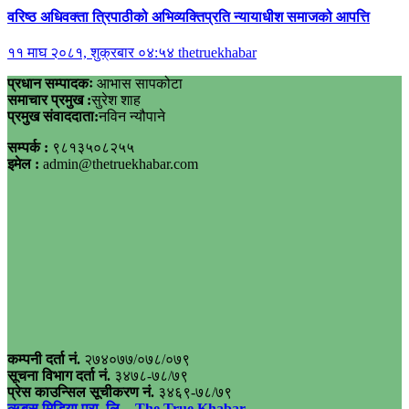
वरिष्ठ अधिवक्ता त्रिपाठीको अभिव्यक्तिप्रति न्यायाधीश समाजको आपत्ति
११ माघ २०८१, शुक्रबार ०४:५४
thetruekhabar
प्रधान सम्पादकः
आभास सापकोटा
समाचार प्रमुख :
सुरेश शाह
प्रमुख संवाददाता:
नविन न्यौपाने
सम्पर्क :
९८१३५०८२५५
इमेल :
admin@thetruekhabar.com
कम्पनी दर्ता नं.
२७४०७७/०७८/०७९
सूचना विभाग दर्ता नं.
३४७८-७८/७९
प्रेस काउन्सिल सूचीकरण नं.
३४६९-७८/७९
ऋबसु मिडिया प्रा. लि.
- The True Khabar