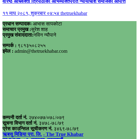
वरिष्ठ अधिवक्ता त्रिपाठीको अभिव्यक्तिप्रति न्यायाधीश समाजको आपत्ति
११ माघ २०८१, शुक्रबार ०४:५४
thetruekhabar
प्रधान सम्पादकः
आभास सापकोटा
समाचार प्रमुख :
सुरेश शाह
प्रमुख संवाददाता:
नविन न्यौपाने
सम्पर्क :
९८१३५०८२५५
इमेल :
admin@thetruekhabar.com
कम्पनी दर्ता नं.
२७४०७७/०७८/०७९
सूचना विभाग दर्ता नं.
३४७८-७८/७९
प्रेस काउन्सिल सूचीकरण नं.
३४६९-७८/७९
ऋबसु मिडिया प्रा. लि.
- The True Khabar