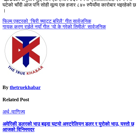
घटेको चाँदी आज पनि सोही मूल्य एक हजार ८४० रुपैयाँमा कारोबार भइरहेको छ
।
Post
फिल्म एक्टरको ‘चिरी च्याट्ट बरिलै’ गीत सार्वजनिक
गायक करण राईले नयाँ गीत ‘यो के गरेको तिमीले’ सार्वजनिक
navigation
By
thetruekhabar
Related Post
अर्थ /वाणिज्य
अमेरिकी डलरको भाउ बढ्दा घट्यो अस्ट्रेलियन डलर र युरोको भाउ, यस्तो छ
आजको विनिमयदर