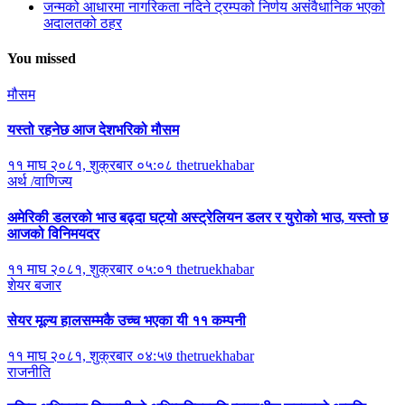
जन्मको आधारमा नागरिकता नदिने ट्रम्पको निर्णय असंवैधानिक भएको
अदालतको ठहर
You missed
मौसम
यस्तो रहनेछ आज देशभरिको मौसम
११ माघ २०८१, शुक्रबार ०५:०८
thetruekhabar
अर्थ /वाणिज्य
अमेरिकी डलरको भाउ बढ्दा घट्यो अस्ट्रेलियन डलर र युरोको भाउ, यस्तो छ
आजको विनिमयदर
११ माघ २०८१, शुक्रबार ०५:०१
thetruekhabar
शेयर बजार
सेयर मूल्य हालसम्मकै उच्च भएका यी ११ कम्पनी
११ माघ २०८१, शुक्रबार ०४:५७
thetruekhabar
राजनीति