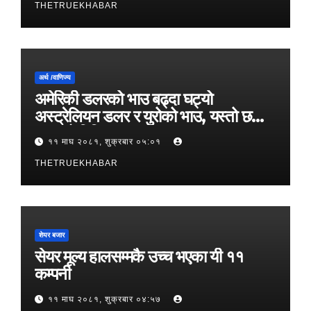
THETRUEKHABAR
अर्थ /वाणिज्य
अमेरिकी डलरको भाउ बढ्दा घट्यो
अस्ट्रेलियन डलर र युरोको भाउ, यस्तो छ
आजको विनिमयदर
११ माघ २०८१, शुक्रबार ०५:०१
THETRUEKHABAR
शेयर बजार
सेयर मूल्य हालसम्मकै उच्च भएका यी ११
कम्पनी
११ माघ २०८१, शुक्रबार ०४:५७