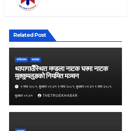
Related Post
मनोरञ्जन
समाचार
थापागाउँस्थित मण्डला नाटक घरमा नाटक
मुक्कुमलुङको नियमित मञ्चन
९ माघ २०८१, बुधबार ०९:४१ ९ माघ २०८१, बुधबार ०९:४१ ९ माघ २०८१,
बुधबार ०९:४१
THETRUEKHABAR