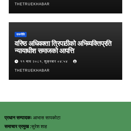
THETRUEKHABAR
राजनीति
वरिष्ठ अधिवक्ता त्रिपाठीको अभिव्यक्तिप्रति
न्यायाधीश समाजको आपत्ति
११ माघ २०८१, शुक्रबार ०४:५४
THETRUEKHABAR
प्रधान सम्पादकः
आभास सापकोटा
समाचार प्रमुख :
सुरेश शाह