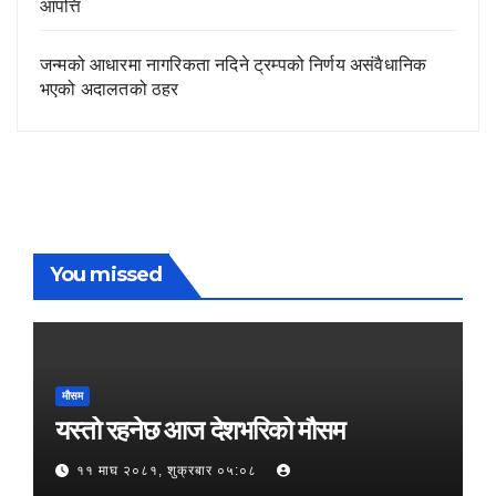
आपत्ति
जन्मको आधारमा नागरिकता नदिने ट्रम्पको निर्णय असंवैधानिक
भएको अदालतको ठहर
You missed
मौसम
यस्तो रहनेछ आज देशभरिको मौसम
११ माघ २०८१, शुक्रबार ०५:०८