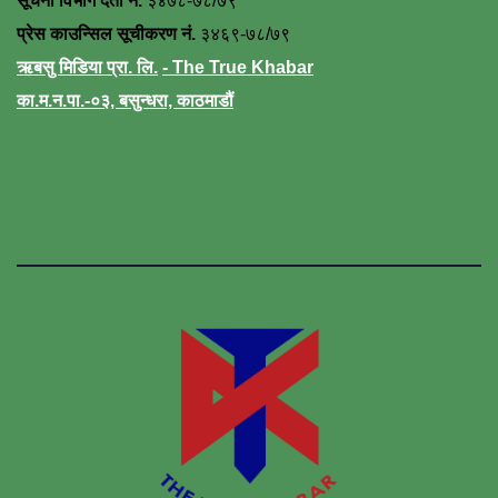
सूचना विभाग दर्ता नं.
३४७८-७८/७९
प्रेस काउन्सिल सूचीकरण नं.
३४६९-७८/७९
ऋबसु मिडिया प्रा. लि.
- The True Khabar
का.म.न.पा.-०३, बसुन्धरा, काठमाडौं