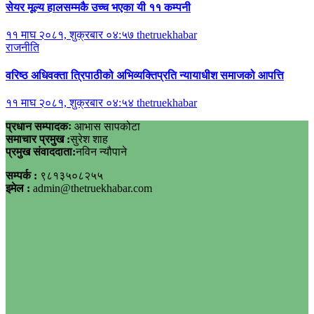
सेयर मूल्य हालसम्मकै उच्च भएका यी ११ कम्पनी
११ माघ २०८१, शुक्रबार ०४:५७
thetruekhabar
राजनीति
वरिष्ठ अधिवक्ता त्रिपाठीको अभिव्यक्तिप्रति न्यायाधीश समाजको आपत्ति
११ माघ २०८१, शुक्रबार ०४:५४
thetruekhabar
प्रधान सम्पादकः
आभास सापकोटा
समाचार प्रमुख :
सुरेश शाह
प्रमुख संवाददाता:
नविन न्यौपाने
सम्पर्क :
९८१३५०८२५५
इमेल :
admin@thetruekhabar.com