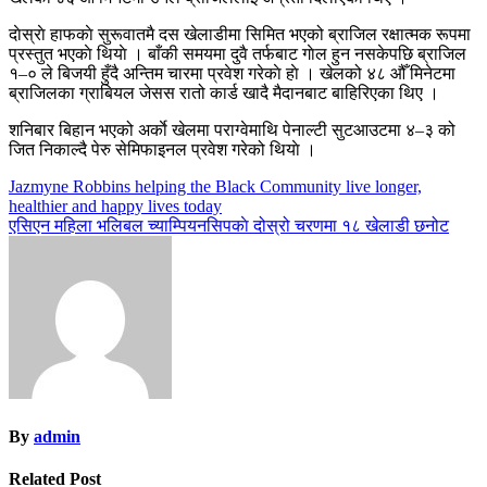
दाेस्राे हाफकाे सुरूवातमै दस खेलाडीमा सिमित भएको ब्राजिल रक्षात्मक रूपमा
प्रस्तुत भएकाे थियाे । बाँकी समयमा दुवै तर्फबाट गाेल हुन नसकेपछि ब्राजिल
१–० ले बिजयी हुँदै अन्तिम चारमा प्रवेश गरेकाे हाे । खेलको ४८ औँ मिनेटमा
ब्राजिलका ग्राबियल जेसस रातो कार्ड खादै मैदानबाट बाहिरिएका थिए ।
शनिबार बिहान भएको अर्काे खेलमा पराग्वेमाथि पेनाल्टी सुटआउटमा ४–३ को
जित निकाल्दै पेरु सेमिफाइनल प्रवेश गरेको थियाे ।
Post
Jazmyne Robbins helping the Black Community live longer,
healthier and happy lives today
navigation
एसिएन महिला भलिबल च्याम्पियनसिपकाे दोस्रो चरणमा १८ खेलाडी छनोट
By
admin
Related Post