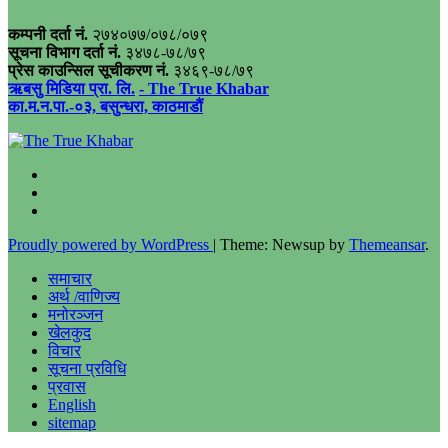
कम्पनी दर्ता नं.
२७४०७७/०७८/०७९
सूचना विभाग दर्ता नं.
३४७८-७८/७९
प्रेस काउन्सिल सूचीकरण नं.
३४६९-७८/७९
ऋबसु मिडिया प्रा. लि.
- The True Khabar
का.म.न.पा.-०३, बसुन्धरा, काठमाडौं
Proudly powered by WordPress
|
Theme: Newsup by
Themeansar
.
समाचार
अर्थ /वाणिज्य
मनोरञ्जन
खेलकुद
विचार
सूचना प्रविधि
प्रवास
English
sitemap