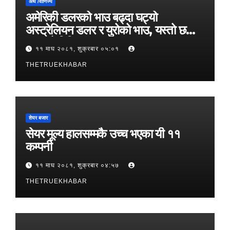
अर्थ /वाणिज्य
अमेरिकी डलरको भाउ बढ्दा घट्यो
अस्ट्रेलियन डलर र युरोको भाउ, यस्तो छ
आजको विनिमयदर
११ माघ २०८१, शुक्रबार ०५:०१
THETRUEKHABAR
शेयर बजार
सेयर मूल्य हालसम्मकै उच्च भएका यी ११
कम्पनी
११ माघ २०८१, शुक्रबार ०४:५७
THETRUEKHABAR