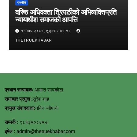
राजनीति
वरिष्ठ अधिवक्ता त्रिपाठीको अभिव्यक्तिप्रति
न्यायाधीश समाजको आपत्ति
११ माघ २०८१, शुक्रबार ०४:५४
THETRUEKHABAR
प्रधान सम्पादकः
आभास सापकोटा
समाचार प्रमुख :
सुरेश शाह
प्रमुख संवाददाता:
नविन न्यौपाने
सम्पर्क :
९८१३५०८२५५
इमेल :
admin@thetruekhabar.com