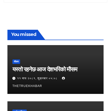
You missed
मौसम
यस्तो रहनेछ आज देशभरिको मौसम
११ माघ २०८१, शुक्रबार ०५:०८
THETRUEKHABAR