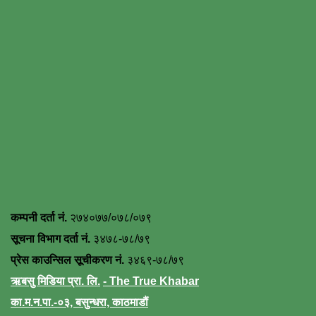
कम्पनी दर्ता नं.
२७४०७७/०७८/०७९
सूचना विभाग दर्ता नं.
३४७८-७८/७९
प्रेस काउन्सिल सूचीकरण नं.
३४६९-७८/७९
ऋबसु मिडिया प्रा. लि.
- The True Khabar
का.म.न.पा.-०३, बसुन्धरा, काठमाडौं