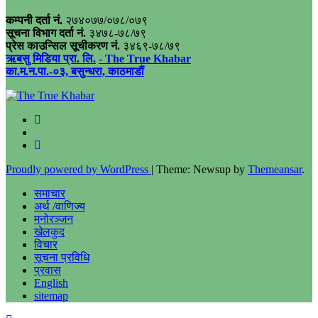
कम्पनी दर्ता नं.
२७४०७७/०७८/०७९
सूचना विभाग दर्ता नं.
३४७८-७८/७९
प्रेस काउन्सिल सूचीकरण नं.
३४६९-७८/७९
ऋबसु मिडिया प्रा. लि.
- The True Khabar
का.म.न.पा.-०३, बसुन्धरा, काठमाडौं
Proudly powered by WordPress
|
Theme: Newsup by
Themeansar
.
समाचार
अर्थ /वाणिज्य
मनोरञ्जन
खेलकुद
विचार
सूचना प्रविधि
प्रवास
English
sitemap