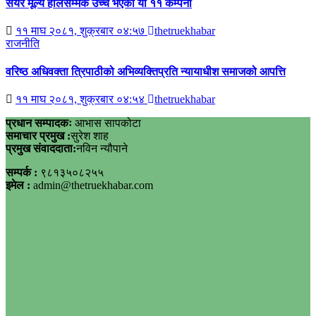
सेयर मूल्य हालसम्मकै उच्च भएका यी ११ कम्पनी
११ माघ २०८१, शुक्रबार ०४:५७
thetruekhabar
राजनीति
वरिष्ठ अधिवक्ता त्रिपाठीको अभिव्यक्तिप्रति न्यायाधीश समाजको आपत्ति
११ माघ २०८१, शुक्रबार ०४:५४
thetruekhabar
प्रधान सम्पादकः
आभास सापकोटा
समाचार प्रमुख :
सुरेश शाह
प्रमुख संवाददाता:
नविन न्यौपाने
सम्पर्क :
९८१३५०८२५५
इमेल :
admin@thetruekhabar.com