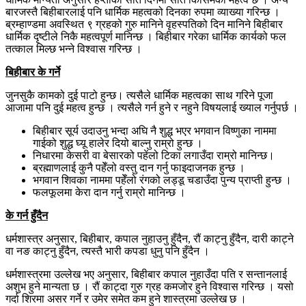
बारजस्तै बिहीबारलाई पनि धार्मिक महत्वको दिनका रुपमा व्याख्या गरिन्छ ।
ब्रम्हाण्डमा अवस्थित ९ ग्रहको गुरु मानिने वृहस्पतिको दिन मानिने बिहीबार
धार्मिक दृष्टीले निकै महत्वपूर्ण मानिन्छ । बिहीबार गरेका धार्मिक कार्यको फल
तत्काल मिल्छ भन्ने विश्वास गरिन्छ ।
बिहीबार के गर्ने
जुनसुकै कामको दुई पाटो हुन्छ। त्यसैले धार्मिक महत्वका साथ गरिने पूजा
आजामा पनि दुई महत्व हुन्छ । त्यसैले गर्न हुने र नहुने विषयलाई ख्याल गर्नुपर्छ ।
बिहीबार सूर्य उदाउनु भन्दा अघि नै शुद्ध भएर भगवान विष्णुका नाममा
गाईको शुद्ध घ्यू हालेर दियो बाल्नु राम्रो हुन्छ ।
निधारमा केसरी वा बेसारको पहेंलो टिका लगाउँदा राम्रो मानिन्छ।
ब्रह्माणलाई कुनै पहेँलो वस्तु दान गर्नु फाइदाजनक हुन्छ ।
भगवान शिवका नाममा पहेँलो रंगको लड्डू चडाउँदा पुन्य प्राप्ती हुन्छ ।
फलफूलमा केरा दान गर्नु राम्रो मानिन्छ ।
के गर्न हुँदैन
धर्मशास्त्र अनुसार, बिहीबार, कपाल नुहाउनु हुँदैन, रौं काट्नु हुँदैन, दारी काट्ने
वा नङ काट्नु हुँदैन, त्यस्तै भारी कपडा धुनु पनि हुँदैन ।
धर्मशास्त्रमा उल्लेख भए अनुसार, बिहीबार कपाल नुहाउँदा पति र सन्तानलाई
अशुभ हुने मान्यता छ । रौं काट्दा गुरु ग्रह कमजोर हुने विश्वास गरिन्छ । यसो
गर्दा शिरमा असर गर्ने र उमेर समेत कम हुने शास्त्रमा उल्लेख छ ।