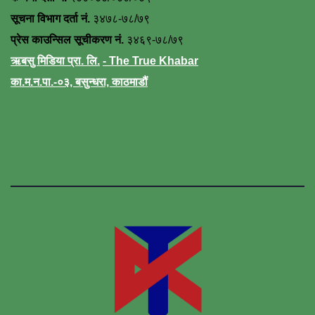
सूचना विभाग दर्ता नं.
३४७८-७८/७९
प्रेस काउन्सिल सूचीकरण नं.
३४६९-७८/७९
ऋबसु मिडिया प्रा. लि.
- The True Khabar
का.म.न.पा.-०३, बसुन्धरा, काठमाडौं