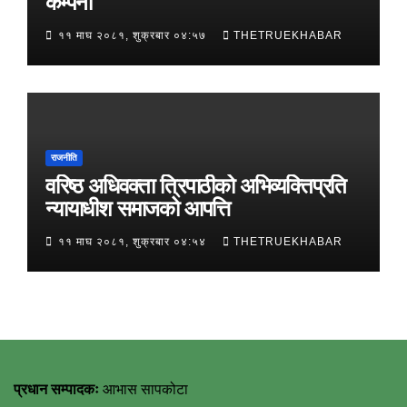
कम्पनी
११ माघ २०८१, शुक्रबार ०४:५७
THETRUEKHABAR
राजनीति
वरिष्ठ अधिवक्ता त्रिपाठीको अभिव्यक्तिप्रति
न्यायाधीश समाजको आपत्ति
११ माघ २०८१, शुक्रबार ०४:५४
THETRUEKHABAR
प्रधान सम्पादकः
आभास सापकोटा