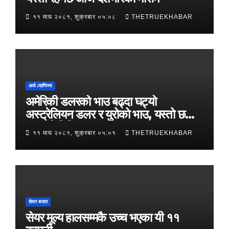
११ माघ २०८१, शुक्रबार ०५:०८
THETRUEKHABAR
अर्थ /वाणिज्य
अमेरिकी डलरको भाउ बढ्दा घट्यो
अस्ट्रेलियन डलर र युरोको भाउ, यस्तो छ
आजको विनिमयदर
११ माघ २०८१, शुक्रबार ०५:०१
THETRUEKHABAR
शेयर बजार
सेयर मूल्य हालसम्मकै उच्च भएका यी ११