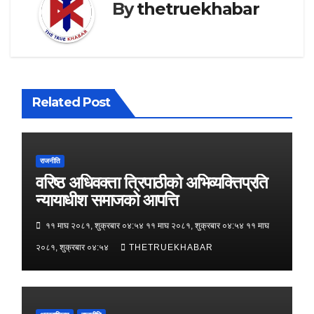
By
thetruekhabar
Related Post
राजनीति
वरिष्ठ अधिवक्ता त्रिपाठीको अभिव्यक्तिप्रति
न्यायाधीश समाजको आपत्ति
११ माघ २०८१, शुक्रबार ०४:५४ ११ माघ २०८१, शुक्रबार ०४:५४ ११ माघ
२०८१, शुक्रबार ०४:५४
THETRUEKHABAR