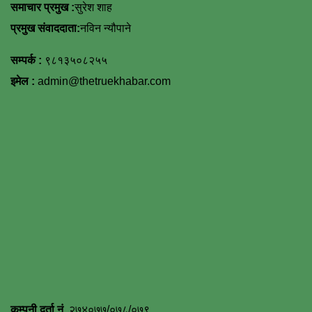
समाचार प्रमुख :
सुरेश शाह
प्रमुख संवाददाता:
नविन न्यौपाने
सम्पर्क :
९८१३५०८२५५
इमेल :
admin@thetruekhabar.com
कम्पनी दर्ता नं.
२७४०७७/०७८/०७९