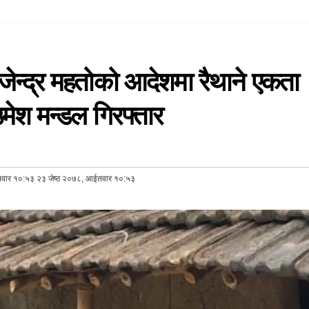
ाजेन्द्र महतोको आदेशमा रैथाने एकता
मेश मन्डल गिरफ्तार
तवार १०:५३ २३ जेष्ठ २०७८, आईतवार १०:५३