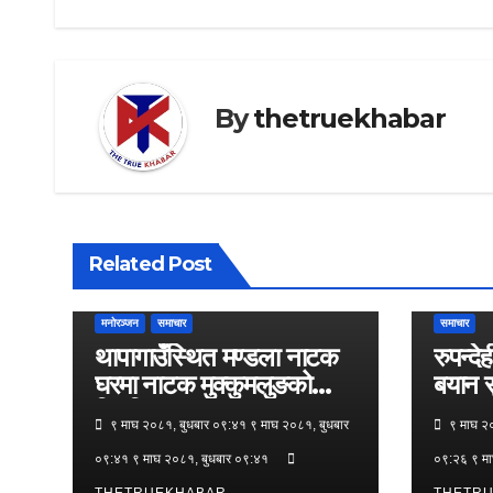
By
thetruekhabar
Related Post
मनोरञ्जन
समाचार
समाचार
थापागाउँस्थित मण्डला नाटक
रुपन्द
घरमा नाटक मुक्कुमलुङको
बयान स
नियमित मञ्चन
९ माघ २०८१, बुधबार ०९:४१ ९ माघ २०८१, बुधबार
९ माघ २०
०९:४१ ९ माघ २०८१, बुधबार ०९:४१
०९:२६ ९ मा