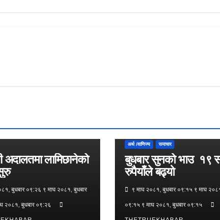
अर्थ /वाणिज्य
समाचार
ेही अदालतमा लामिछानेको
बुधबार सुनको भाउ १९ 
ुरु
रुपैयाँले बढ्यो
८१, बुधबार ०९:२६ ९ माघ २०८१, बुधबार
९ माघ २०८१, बुधबार ०९:१५ ९ माघ २०८१
घ २०८१, बुधबार ०९:२६
०९:१५ ९ माघ २०८१, बुधबार ०९:१५