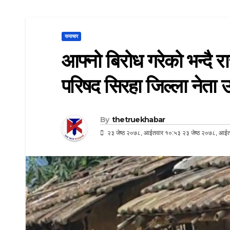
समाचार
आफ्नो बिरोध गरेको भन्दै र
परिषद सिरहा जिल्ला नेता उ
By
thetruekhabar
२३ जेष्ठ २०७८, आईतवार १०:५३ २३ जेष्ठ २०७८, आई