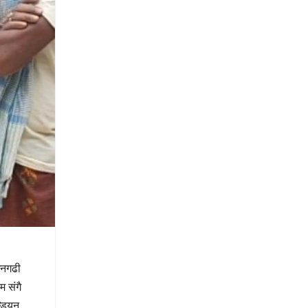
धनगढी
म संगै
्डियन