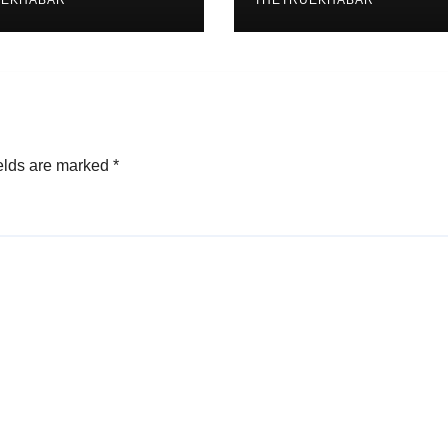
UEKHABAR
THETRUEKHABAR
elds are marked
*