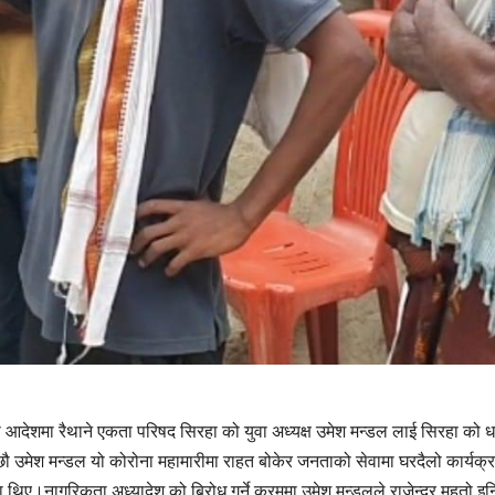
डो आदेशमा रैथाने एकता परिषद सिरहा को युवा अध्यक्ष उमेश मन्डल लाई सिरहा को 
ौ उमेश मन्डल यो कोरोना महामारीमा राहत बोकेर जनताको सेवामा घरदैलो कार्यक्र
थिए।नागरिकता अध्यादेश को बिरोध गर्ने क्रममा उमेश मन्डलले राजेन्द्र महतो इन