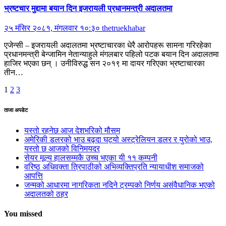
भ्रष्टचार मुद्दामा बयान दिन इजरायली प्रधानमन्त्री अदालतमा
२५ मंसिर २०८१, मंगलवार १०:३०
thetruekhabar
एजेन्सी – इजरायली अदालतमा भ्रष्टाचारका धेरै आरोपहरू सामना गरिरहेका
प्रधानमन्त्री बेन्जामिन नेतान्याहुले मंगलबार पहिलो पटक बयान दिन अदालतमा
हाजिर भएका छन् । उनीविरुद्ध सन २०१९ मा दायर गरिएका भ्रष्टाचारका
तीन…
Posts
1
2
3
pagination
ताजा अपडेट
यस्तो रहनेछ आज देशभरिको मौसम
अमेरिकी डलरको भाउ बढ्दा घट्यो अस्ट्रेलियन डलर र युरोको भाउ,
यस्तो छ आजको विनिमयदर
सेयर मूल्य हालसम्मकै उच्च भएका यी ११ कम्पनी
वरिष्ठ अधिवक्ता त्रिपाठीको अभिव्यक्तिप्रति न्यायाधीश समाजको
आपत्ति
जन्मको आधारमा नागरिकता नदिने ट्रम्पको निर्णय असंवैधानिक भएको
अदालतको ठहर
You missed