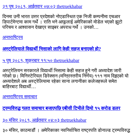
२१ पुष २०८१, आईतवार ०७:०२
thetruekhabar
दिनमा उनी भारत उत्तर प्रदेशको नोएडास्थित एक निजी कम्पनीमा एचआर
डिपार्टमेन्टमा काम गर्थे । राति भने आफूलाई अमेरिकाको मोडेल भएको झुटो
परिचय र आश्वासन देखाएर साइबर अपराध गर्थे । उनको…
अन्तराष्ट्रिय
अस्ट्रेलियाले विद्यार्थी भिसाको लागि केही सहज बनाएको हो?
५ पुष २०८१, शुक्रबार ११:५०
thetruekhabar
अस्ट्रेलियन सरकारले विद्यार्थी भिसामा केही सहज हुने गरी अध्यादेश जारी
गरेको छ। मिनिस्टेरियल डिरेक्सन (मन्त्रिस्तरीय निर्णय) १११ नाम दिइएको यो
अध्यादेशले अब अस्ट्रेलियामा रहेका साना लगानीका कलेजहरूले समेत
बाहिरबाट विद्यार्थी…
अन्तराष्ट्रिय
समाचार
ट्रम्पविरुद्ध गलत समाचार बजाएपछि एबीसी टिभीले तिर्‍यो १५ करोड डलर
३० मंसिर २०८१, आईतवार ०४:०३
thetruekhabar
३० मंसिर, काठमाडौं । अमेरिकाका नवनिर्वाचित राष्ट्रपति डोनाल्ड ट्रम्पविरुद्ध