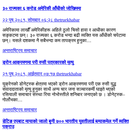
३० राज्यका ६ करोड अमेरिकी आँधीको जोखिममा
२२ पुष २०८१, सोमबार ०६:२८
thetruekhabar
अमेरिकामा लाखौँ अमेरिकीहरू अहिले ठुलो चिसो हावा र आधीका कारण
सङ्कटमा छन्। ३० राज्यका ६ करोड भन्दा बढी व्यक्ति यस आँधीको चपेटामा
छन्। यसले दशकमा नै सबैभन्दा कम तापक्रम हुनुका…
अन्तराष्ट्रिय
समाचार
ड्रोन आक्रमणमा परी रुसी पत्रकारको मृत्यु
२१ पुष २०८१, आईतवार ०७:१७
thetruekhabar
युक्रेनको डोनेट्स्क क्षेत्रमा भएको ड्रोन आक्रमणमा परी एक रुसी युद्ध
संवाददाताको मृत्यु हुनुका साथै अन्य चार जना सञ्चारकर्मी घाइते भएको
रसियाली समाचार संस्था रिया नोभोस्तीले शनिबार जनाएको छ । डोनेट्स्क–
गोर्लोभका…
अन्तराष्ट्रिय
समाचार
डेटिङ एपबाट मायाको जालो बुनी ७०० भारतीय युवतीलाई ब्ल्याकमेल गर्ने व्यक्ति
पक्राउ