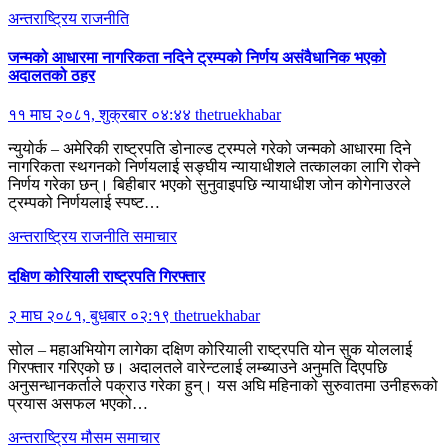
अन्तराष्ट्रिय
राजनीति
जन्मको आधारमा नागरिकता नदिने ट्रम्पको निर्णय असंवैधानिक भएको
अदालतको ठहर
११ माघ २०८१, शुक्रबार ०४:४४
thetruekhabar
न्युयोर्क – अमेरिकी राष्ट्रपति डोनाल्ड ट्रम्पले गरेको जन्मको आधारमा दिने
नागरिकता स्थगनको निर्णयलाई सङ्घीय न्यायाधीशले तत्कालका लागि रोक्ने
निर्णय गरेका छन्। बिहीबार भएको सुनुवाइपछि न्यायाधीश जोन कोगेनाउरले
ट्रम्पको निर्णयलाई स्पष्ट…
अन्तराष्ट्रिय
राजनीति
समाचार
दक्षिण कोरियाली राष्ट्रपति गिरफ्तार
२ माघ २०८१, बुधबार ०२:१९
thetruekhabar
सोल – महाअभियोग लागेका दक्षिण कोरियाली राष्ट्रपति योन सुक योललाई
गिरफ्तार गरिएको छ। अदालतले वारेन्टलाई लम्ब्याउने अनुमति दिएपछि
अनुसन्धानकर्ताले पक्राउ गरेका हुन्। यस अघि महिनाको सुरुवातमा उनीहरूको
प्रयास असफल भएको…
अन्तराष्ट्रिय
मौसम
समाचार