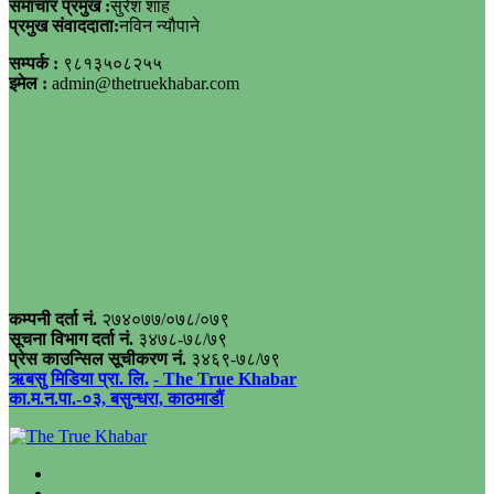
समाचार प्रमुख :
सुरेश शाह
प्रमुख संवाददाता:
नविन न्यौपाने
सम्पर्क :
९८१३५०८२५५
इमेल :
admin@thetruekhabar.com
कम्पनी दर्ता नं.
२७४०७७/०७८/०७९
सूचना विभाग दर्ता नं.
३४७८-७८/७९
प्रेस काउन्सिल सूचीकरण नं.
३४६९-७८/७९
ऋबसु मिडिया प्रा. लि.
- The True Khabar
का.म.न.पा.-०३, बसुन्धरा, काठमाडौं