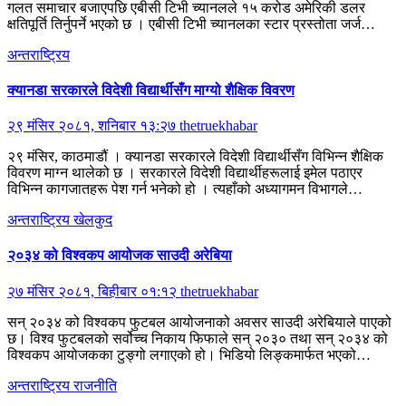
गलत समाचार बजाएपछि एबीसी टिभी च्यानलले १५ करोड अमेरिकी डलर
क्षतिपूर्ति तिर्नुपर्ने भएको छ । एबीसी टिभी च्यानलका स्टार प्रस्तोता जर्ज…
अन्तराष्ट्रिय
क्यानडा सरकारले विदेशी विद्यार्थीसँग माग्यो शैक्षिक विवरण
२९ मंसिर २०८१, शनिबार १३:२७
thetruekhabar
२९ मंसिर, काठमाडौं । क्यानडा सरकारले विदेशी विद्यार्थीसँग विभिन्न शैक्षिक
विवरण माग्न थालेको छ । सरकारले विदेशी विद्यार्थीहरूलाई इमेल पठाएर
विभिन्न कागजातहरू पेश गर्न भनेको हो । त्यहाँको अध्यागमन विभागले…
अन्तराष्ट्रिय
खेलकुद
२०३४ को विश्वकप आयोजक साउदी अरेबिया
२७ मंसिर २०८१, बिहीबार ०१:१२
thetruekhabar
सन् २०३४ को विश्वकप फुटबल आयोजनाको अवसर साउदी अरेबियाले पाएको
छ। विश्व फुटबलको सर्वोच्च निकाय फिफाले सन् २०३० तथा सन् २०३४ को
विश्वकप आयोजकका टुङ्गो लगाएको हो। भिडियो लिङ्कमार्फत भएको…
अन्तराष्ट्रिय
राजनीति