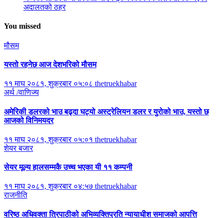
अदालतको ठहर
You missed
मौसम
यस्तो रहनेछ आज देशभरिको मौसम
११ माघ २०८१, शुक्रबार ०५:०८
thetruekhabar
अर्थ /वाणिज्य
अमेरिकी डलरको भाउ बढ्दा घट्यो अस्ट्रेलियन डलर र युरोको भाउ, यस्तो छ
आजको विनिमयदर
११ माघ २०८१, शुक्रबार ०५:०१
thetruekhabar
शेयर बजार
सेयर मूल्य हालसम्मकै उच्च भएका यी ११ कम्पनी
११ माघ २०८१, शुक्रबार ०४:५७
thetruekhabar
राजनीति
वरिष्ठ अधिवक्ता त्रिपाठीको अभिव्यक्तिप्रति न्यायाधीश समाजको आपत्ति