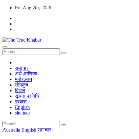
Skip
Fri. Aug 7th, 2026
to
content
The True Khabar
सत्य, निष्पक्ष र विश्वासिलो खबर True, Fair And Reliable News
समाचार
अर्थ /वाणिज्य
मनोरञ्जन
खेलकुद
विचार
सूचना प्रविधि
प्रवास
English
sitemap
Australia
English
समाचार