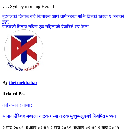
via: Sydney morning Herald
Post
बुटवलको तिनाउ नदि किनारमा आगो तापीरहेका माथि ढिस्को खस्दा २ जनाको
मृत्युु
navigation
पाल्पाको तिनाउ नदिमा एक महिलाको बेबारिसे शव फेला
By
thetruekhabar
Related Post
मनोरञ्जन
समाचार
थापागाउँस्थित मण्डला नाटक घरमा नाटक मुक्कुमलुङको नियमित मञ्चन
९ माघ २०८१, बुधबार ०९:४१ ९ माघ २०८१, बुधबार ०९:४१ ९ माघ २०८१,