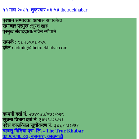
११ माघ २०८१, शुक्रबार ०४:५४
thetruekhabar
प्रधान सम्पादकः
आभास सापकोटा
समाचार प्रमुख :
सुरेश शाह
प्रमुख संवाददाता:
नविन न्यौपाने
सम्पर्क :
९८१३५०८२५५
इमेल :
admin@thetruekhabar.com
कम्पनी दर्ता नं.
२७४०७७/०७८/०७९
सूचना विभाग दर्ता नं.
३४७८-७८/७९
प्रेस काउन्सिल सूचीकरण नं.
३४६९-७८/७९
ऋबसु मिडिया प्रा. लि.
- The True Khabar
का.म.न.पा.-०३, बसुन्धरा, काठमाडौं