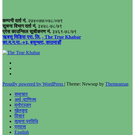
कम्पनी दर्ता नं.
२७४०७७/०७८/०७९
सूचना विभाग दर्ता नं.
३४७८-७८/७९
प्रेस काउन्सिल सूचीकरण नं.
३४६९-७८/७९
ऋबसु मिडिया प्रा. लि.
- The True Khabar
का.म.न.पा.-०३, बसुन्धरा, काठमाडौं
Proudly powered by WordPress
|
Theme: Newsup by
Themeansar
.
समाचार
अर्थ /वाणिज्य
मनोरञ्जन
खेलकुद
विचार
सूचना प्रविधि
प्रवास
English