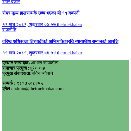
शेयर बजार
सेयर मूल्य हालसम्मकै उच्च भएका यी ११ कम्पनी
११ माघ २०८१, शुक्रबार ०४:५७
thetruekhabar
राजनीति
वरिष्ठ अधिवक्ता त्रिपाठीको अभिव्यक्तिप्रति न्यायाधीश समाजको आपत्ति
११ माघ २०८१, शुक्रबार ०४:५४
thetruekhabar
प्रधान सम्पादकः
आभास सापकोटा
समाचार प्रमुख :
सुरेश शाह
प्रमुख संवाददाता:
नविन न्यौपाने
सम्पर्क :
९८१३५०८२५५
इमेल :
admin@thetruekhabar.com