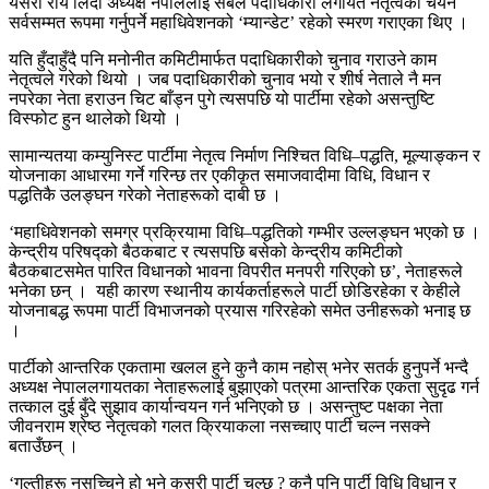
यसरी राय लिँदा अध्यक्ष नेपाललाई सबैले पदाधिकारी लगायत नेतृत्वको चयन
सर्वसम्मत रूपमा गर्नुपर्ने महाधिवेशनको ‘म्यान्डेट’ रहेको स्मरण गराएका थिए ।
यति हुँदाहुँदै पनि मनोनीत कमिटीमार्फत पदाधिकारीको चुनाव गराउने काम
नेतृत्वले गरेको थियो । जब पदाधिकारीको चुनाव भयो र शीर्ष नेताले नै मन
नपरेका नेता हराउन चिट बाँड्न पुगे त्यसपछि यो पार्टीमा रहेको असन्तुष्टि
विस्फोट हुन थालेको थियो ।
सामान्यतया कम्युनिस्ट पार्टीमा नेतृत्व निर्माण निश्चित विधि–पद्धति, मूल्याङ्कन र
योजनाका आधारमा गर्ने गरिन्छ तर एकीकृत समाजवादीमा विधि, विधान र
पद्धतिकै उलङ्घन गरेको नेताहरूको दाबी छ ।
‘महाधिवेशनको समग्र प्रक्रियामा विधि–पद्धतिको गम्भीर उल्लङ्घन भएको छ ।
केन्द्रीय परिषद्को बैठकबाट र त्यसपछि बसेको केन्द्रीय कमिटीको
बैठकबाटसमेत पारित विधानको भावना विपरीत मनपरी गरिएको छ’, नेताहरूले
भनेका छन् । यही कारण स्थानीय कार्यकर्ताहरूले पार्टी छोडिरहेका र केहीले
योजनाबद्ध रूपमा पार्टी विभाजनको प्रयास गरिरहेको समेत उनीहरूको भनाइ छ
।
पार्टीको आन्तरिक एकतामा खलल हुने कुनै काम नहोस् भनेर सतर्क हुनुपर्ने भन्दै
अध्यक्ष नेपाललगायतका नेताहरूलाई बुझाएको पत्रमा आन्तरिक एकता सुदृढ गर्न
तत्काल दुई बुँदे सुझाव कार्यान्वयन गर्न भनिएको छ । असन्तुष्ट पक्षका नेता
जीवनराम श्रेष्ठ नेतृत्वको गलत क्रियाकला नसच्चाए पार्टी चल्न नसक्ने
बताउँछन् ।
‘गल्तीहरू नसच्चिने हो भने कसरी पार्टी चल्छ ? कुनै पनि पार्टी विधि विधान र