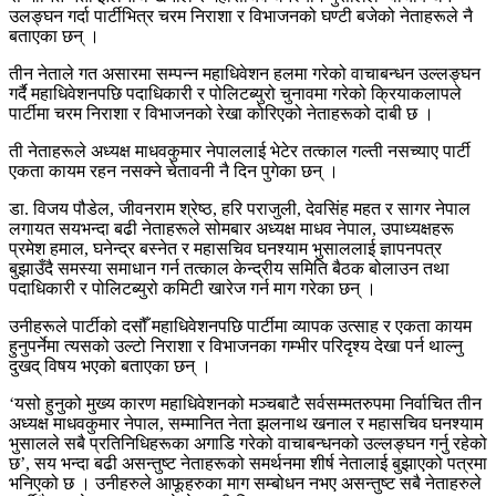
उलङ्घन गर्दा पार्टीभित्र चरम निराशा र विभाजनको घण्टी बजेको नेताहरूले नै
बताएका छन् ।
तीन नेताले गत असारमा सम्पन्न महाधिवेशन हलमा गरेको वाचाबन्धन उल्लङ्घन
गर्दै महाधिवेशनपछि पदाधिकारी र पोलिटब्युरो चुनावमा गरेको क्रियाकलापले
पार्टीमा चरम निराशा र विभाजनको रेखा कोरिएको नेताहरूको दाबी छ ।
ती नेताहरूले अध्यक्ष माधवकुमार नेपाललाई भेटेर तत्काल गल्ती नसच्याए पार्टी
एकता कायम रहन नसक्ने चेतावनी नै दिन पुगेका छन् ।
डा. विजय पौडेल, जीवनराम श्रेष्ठ, हरि पराजुली, देवसिंह महत र सागर नेपाल
लगायत सयभन्दा बढी नेताहरूले सोमबार अध्यक्ष माधव नेपाल, उपाध्यक्षहरू
प्रमेश हमाल, घनेन्द्र बस्नेत र महासचिव घनश्याम भुसाललाई ज्ञापनपत्र
बुझाउँदै समस्या समाधान गर्न तत्काल केन्द्रीय समिति बैठक बोलाउन तथा
पदाधिकारी र पोलिटब्युरो कमिटी खारेज गर्न माग गरेका छन् ।
उनीहरूले पार्टीको दसौँ महाधिवेशनपछि पार्टीमा व्यापक उत्साह र एकता कायम
हुनुपर्नेमा त्यसको उल्टो निराशा र विभाजनका गम्भीर परिदृश्य देखा पर्न थाल्नु
दुखद् विषय भएको बताएका छन् ।
‘यसो हुनुको मुख्य कारण महाधिवेशनको मञ्चबाटै सर्वसम्मतरुपमा निर्वाचित तीन
अध्यक्ष माधवकुमार नेपाल, सम्मानित नेता झलनाथ खनाल र महासचिव घनश्याम
भुसालले सबै प्रतिनिधिहरूका अगाडि गरेको वाचाबन्धनको उल्लङ्घन गर्नु रहेको
छ’, सय भन्दा बढी असन्तुष्ट नेताहरूको समर्थनमा शीर्ष नेतालाई बुझाएको पत्रमा
भनिएको छ । उनीहरुले आफूहरुका माग सम्बोधन नभए असन्तुष्ट सबै नेताहरुले