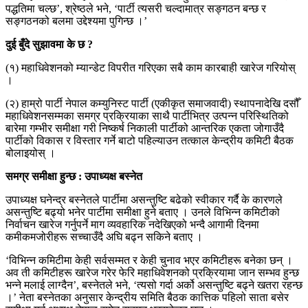
पद्धतिमा चल्छ’, श्रेष्ठले भने, ‘पार्टी त्यसरी चल्दामात्र सङ्गठन बन्छ र
सङ्गठनको बलमा उद्देश्यमा पुगिन्छ ।’
दुई बुँदे सुझावमा के छ ?
(१) महाधिवेशनको म्यान्डेट विपरीत गरिएका सबै काम कारबाही खारेज गरियोस्
।
(२) हाम्रो पार्टी नेपाल कम्युनिस्ट पार्टी (एकीकृत समाजवादी) स्थापनादेखि दसौँ
महाधिवेशनसम्मका समग्र प्रक्रियाका साथै पार्टीभित्र उत्पन्न परिस्थितिको
बारेमा गम्भीर समीक्षा गरी निष्कर्ष निकाली पार्टीको आन्तरिक एकता जोगाउँदै
पार्टीको विकास र विस्तार गर्ने बाटो पहिल्याउन तत्काल केन्द्रीय कमिटी बैठक
बोलाइयोस् ।
समग्र समीक्षा हुन्छ : उपाध्यक्ष बस्नेत
उपाध्यक्ष घनेन्द्र बस्नेतले पार्टीमा असन्तुष्टि बढेको स्वीकार गर्दै के कारणले
असन्तुष्टि बढ्यो भनेर पार्टीमा समीक्षा हुने बताए । उनले विभिन्न कमिटीको
निर्वाचन खारेज गर्नुपर्ने माग व्यवहारिक नदेखिएको भन्दै आगामी दिनमा
कमीकमजोरीहरू सच्चाउँदै अघि बढ्न सकिने बताए ।
‘विभिन्न कमिटीमा केही सर्वसम्मत र केही चुनाव भएर कमिटीहरू बनेका छन् ।
अव ती कमिटीहरू खारेज गरेर फेरि महाधिवेशनको प्रक्रियामा जान सम्भव हुन्छ
भन्ने मलाई लाग्दैन’, बस्नेतले भने, ‘त्यसो गर्दा अर्को असन्तुष्टि बढ्ने खतरा रहन्छ
।’ नेता बस्नेतका अनुसार केन्द्रीय समिति बैठक कात्तिक पहिलो साता बसेर