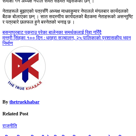
समीक्षा गर्न अध्यक्ष नेपाल समेत सहमत भइसकेका छन् ।
नेताहरूले बुझाएको पत्रसँगै अध्यक्ष माधवकुमार नेपालले मंगलबार कार्यदलको
बैठक बोलाएका छन् । सात सदस्यीय कार्यदलको बैठकमा नेताहरूको असन्तुष्टि
र पत्रबारे छलफल हुने बस्नेतको भनाइ छ ।
Post
बसन्तपुरबाट पक्राउ परेका बालेनका समर्थकलाई रिहा गरिँदै
मन्त्री सिंहका १०० दिन : धरहरा सञ्चालन, २५ पालिकाको प्रशासकीय भवन
navigation
निर्माण
By
thetruekhabar
Related Post
राजनीति