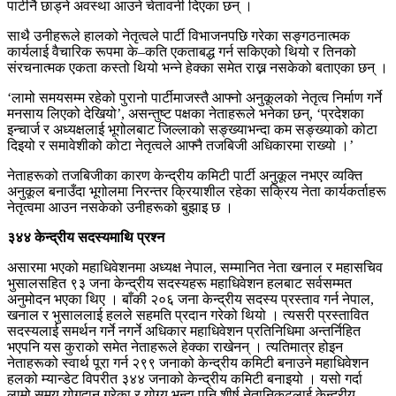
पार्टीनै छाड्ने अवस्था आउने चेतावनी दिएका छन् ।
साथै उनीहरूले हालको नेतृत्वले पार्टी विभाजनपछि गरेका सङ्गठनात्मक
कार्यलाई वैचारिक रूपमा के–कति एकताबद्ध गर्न सकिएको थियो र तिनको
संरचनात्मक एकता कस्तो थियो भन्ने हेक्का समेत राख्न नसकेको बताएका छन् ।
‘लामो समयसम्म रहेको पुरानो पार्टीमाजस्तै आफ्नो अनुकूलको नेतृत्व निर्माण गर्ने
मनसाय लिएको देखियो’, असन्तुष्ट पक्षका नेताहरूले भनेका छन्, ‘प्रदेशका
इन्चार्ज र अध्यक्षलाई भूगोलबाट जिल्लाको सङ्ख्याभन्दा कम सङ्ख्याको कोटा
दिइयो र समावेशीको कोटा नेतृत्वले आफ्नै तजबिजी अधिकारमा राख्यो ।’
नेताहरूको तजबिजीका कारण केन्द्रीय कमिटी पार्टी अनुकूल नभएर व्यक्ति
अनुकूल बनाउँदा भूगोलमा निरन्तर क्रियाशील रहेका सक्रिय नेता कार्यकर्ताहरू
नेतृत्वमा आउन नसकेको उनीहरूको बुझाइ छ ।
३४४ केन्द्रीय सदस्यमाथि प्रश्न
असारमा भएको महाधिवेशनमा अध्यक्ष नेपाल, सम्मानित नेता खनाल र महासचिव
भुसालसहित ९३ जना केन्द्रीय सदस्यहरू महाधिवेशन हलबाट सर्वसम्मत
अनुमोदन भएका थिए । बाँकी २०६ जना केन्द्रीय सदस्य प्रस्ताव गर्न नेपाल,
खनाल र भुसाललाई हलले सहमति प्रदान गरेको थियो । त्यसरी प्रस्तावित
सदस्यलाई समर्थन गर्ने नगर्ने अधिकार महाधिवेशन प्रतिनिधिमा अन्तर्निहित
भएपनि यस कुराको समेत नेताहरूले हेक्का राखेनन् । त्यतिमात्र होइन
नेताहरूको स्वार्थ पूरा गर्न २९९ जनाको केन्द्रीय कमिटी बनाउने महाधिवेशन
हलको म्यान्डेट विपरीत ३४४ जनाको केन्द्रीय कमिटी बनाइयो । यसो गर्दा
लामो समय योगदान गरेका र योग्य भन्दा पनि शीर्ष नेतानिकटलाई केन्द्रीय