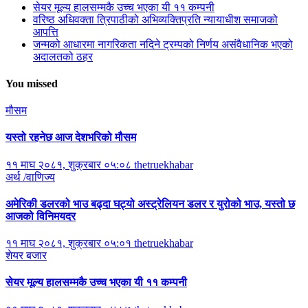
सेयर मूल्य हालसम्मकै उच्च भएका यी ११ कम्पनी
वरिष्ठ अधिवक्ता त्रिपाठीको अभिव्यक्तिप्रति न्यायाधीश समाजको
आपत्ति
जन्मको आधारमा नागरिकता नदिने ट्रम्पको निर्णय असंवैधानिक भएको
अदालतको ठहर
You missed
मौसम
यस्तो रहनेछ आज देशभरिको मौसम
११ माघ २०८१, शुक्रबार ०५:०८
thetruekhabar
अर्थ /वाणिज्य
अमेरिकी डलरको भाउ बढ्दा घट्यो अस्ट्रेलियन डलर र युरोको भाउ, यस्तो छ
आजको विनिमयदर
११ माघ २०८१, शुक्रबार ०५:०१
thetruekhabar
शेयर बजार
सेयर मूल्य हालसम्मकै उच्च भएका यी ११ कम्पनी