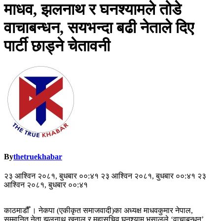
माधव, झलनाथ र घनश्यामले तोडे
वाचाबन्धन, सयभन्दा बढी नेताले दिए
पार्टी छाड्ने चेतावनी
By
thetruekhabar
२३ आश्विन २०८१, बुधबार ००:४१ २३ आश्विन २०८१, बुधबार ००:४१ २३
आश्विन २०८१, बुधबार ००:४१
काठमाडौँ । नेकपा (एकीकृत समाजवादी)का अध्यक्ष माधवकुमार नेपाल,
सम्मानित नेता झलनाथ खनाल र महासचिव घनश्याम भुसालले ‘वाचाबन्धन’