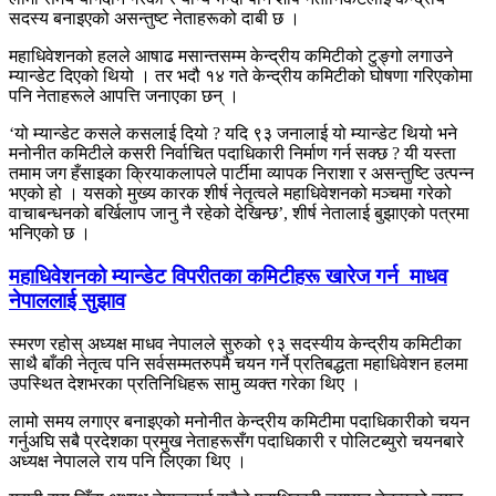
सदस्य बनाइएको असन्तुष्ट नेताहरूको दाबी छ ।
महाधिवेशनको हलले आषाढ मसान्तसम्म केन्द्रीय कमिटीको टुङ्गो लगाउने
म्यान्डेट दिएको थियो । तर भदौ १४ गते केन्द्रीय कमिटीको घोषणा गरिएकोमा
पनि नेताहरूले आपत्ति जनाएका छन् ।
‘यो म्यान्डेट कसले कसलाई दियो ? यदि ९३ जनालाई यो म्यान्डेट थियो भने
मनोनीत कमिटीले कसरी निर्वाचित पदाधिकारी निर्माण गर्न सक्छ ? यी यस्ता
तमाम जग हँसाइका क्रियाकलापले पार्टीमा व्यापक निराशा र असन्तुष्टि उत्पन्न
भएको हो । यसको मुख्य कारक शीर्ष नेतृत्वले महाधिवेशनको मञ्चमा गरेको
वाचाबन्धनको बर्खिलाप जानु नै रहेको देखिन्छ’, शीर्ष नेतालाई बुझाएको पत्रमा
भनिएको छ ।
महाधिवेशनको म्यान्डेट विपरीतका कमिटीहरू खारेज गर्न माधव
नेपाललाई सुझाव
स्मरण रहोस् अध्यक्ष माधव नेपालले सुरुको ९३ सदस्यीय केन्द्रीय कमिटीका
साथै बाँकी नेतृत्व पनि सर्वसम्मतरुपमै चयन गर्ने प्रतिबद्धता महाधिवेशन हलमा
उपस्थित देशभरका प्रतिनिधिहरू सामु व्यक्त गरेका थिए ।
लामो समय लगाएर बनाइएको मनोनीत केन्द्रीय कमिटीमा पदाधिकारीको चयन
गर्नुअघि सबै प्रदेशका प्रमुख नेताहरूसँग पदाधिकारी र पोलिटब्युरो चयनबारे
अध्यक्ष नेपालले राय पनि लिएका थिए ।