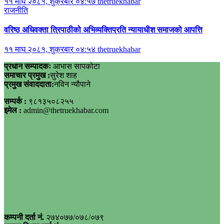
११ माघ २०८१, शुक्रबार ०४:५७
thetruekhabar
राजनीति
वरिष्ठ अधिवक्ता त्रिपाठीको अभिव्यक्तिप्रति न्यायाधीश समाजको आपत्ति
११ माघ २०८१, शुक्रबार ०४:५४
thetruekhabar
प्रधान सम्पादकः
आभास सापकोटा
समाचार प्रमुख :
सुरेश शाह
प्रमुख संवाददाता:
नविन न्यौपाने
सम्पर्क :
९८१३५०८२५५
इमेल :
admin@thetruekhabar.com
कम्पनी दर्ता नं.
२७४०७७/०७८/०७९