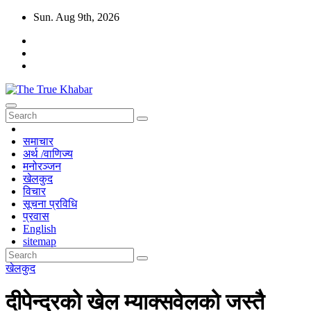
Skip
Sun. Aug 9th, 2026
to
content
The True Khabar
सत्य, निष्पक्ष र विश्वासिलो खबर True, Fair And Reliable News
समाचार
अर्थ /वाणिज्य
मनोरञ्जन
खेलकुद
विचार
सूचना प्रविधि
प्रवास
English
sitemap
खेलकुद
दीपेन्द्रको खेल म्याक्सवेलको जस्तै