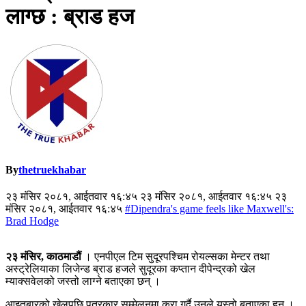
लाग्छ : ब्राड हज
By
thetruekhabar
२३ मंसिर २०८१, आईतवार १६:४५ २३ मंसिर २०८१, आईतवार १६:४५ २३
मंसिर २०८१, आईतवार १६:४५
#Dipendra's game feels like Maxwell's:
Brad Hodge
२३ मंसिर, काठमाडौं
। एनपीएल टिम सुदूरपश्चिम रोयल्सका मेन्टर तथा
अस्ट्रेलियाका लिजेन्ड ब्राड हजले सुदूरका कप्तान दीपेन्द्रको खेल
म्याक्सवेलको जस्तो लाग्ने बताएका छन् ।
आइतबारको खेलपछि पत्रकार सम्मेलनमा कुरा गर्दै उनले यस्तो बताएका हुन् ।