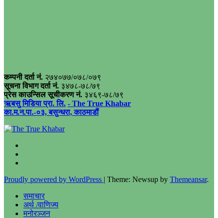
कम्पनी दर्ता नं.
२७४०७७/०७८/०७९
सूचना विभाग दर्ता नं.
३४७८-७८/७९
प्रेस काउन्सिल सूचीकरण नं.
३४६९-७८/७९
ऋबसु मिडिया प्रा. लि.
- The True Khabar
का.म.न.पा.-०३, बसुन्धरा, काठमाडौं
Proudly powered by WordPress
|
Theme: Newsup by
Themeansar
.
समाचार
अर्थ /वाणिज्य
मनोरञ्जन