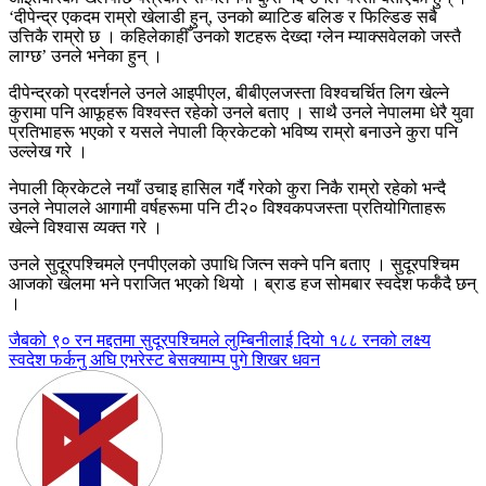
‘दीपेन्द्र एकदम राम्रो खेलाडी हुन्, उनको ब्याटिङ बलिङ र फिल्डिङ सबै
उत्तिकै राम्रो छ । कहिलेकाहीँ उनको शटहरू देख्दा ग्लेन म्याक्सवेलको जस्तै
लाग्छ’ उनले भनेका हुन् ।
दीपेन्द्रको प्रदर्शनले उनले आइपीएल, बीबीएलजस्ता विश्वचर्चित लिग खेल्ने
कुरामा पनि आफूहरू विश्वस्त रहेको उनले बताए । साथै उनले नेपालमा धेरै युवा
प्रतिभाहरू भएको र यसले नेपाली क्रिकेटको भविष्य राम्रो बनाउने कुरा पनि
उल्लेख गरे ।
नेपाली क्रिकेटले नयाँ उचाइ हासिल गर्दै गरेको कुरा निकै राम्रो रहेको भन्दै
उनले नेपालले आगामी वर्षहरूमा पनि टी२० विश्वकपजस्ता प्रतियोगिताहरू
खेल्ने विश्वास व्यक्त गरे ।
उनले सुदूरपश्चिमले एनपीएलको उपाधि जित्न सक्ने पनि बताए । सुदूरपश्चिम
आजको खेलमा भने पराजित भएको थियो । ब्राड हज सोमबार स्वदेश फर्कँदै छन्
।
Post
जैबको ९० रन मद्दतमा सुदूरपश्चिमले लुम्बिनीलाई दियो १८८ रनको लक्ष्य
स्वदेश फर्कनु अघि एभरेस्ट बेसक्याम्प पुगे शिखर धवन
navigation