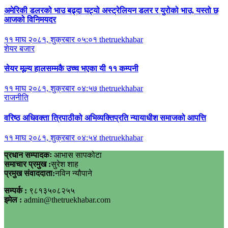
अमेरिकी डलरको भाउ बढ्दा घट्यो अस्ट्रेलियन डलर र युरोको भाउ, यस्तो छ
आजको विनिमयदर
११ माघ २०८१, शुक्रबार ०५:०१
thetruekhabar
शेयर बजार
सेयर मूल्य हालसम्मकै उच्च भएका यी ११ कम्पनी
११ माघ २०८१, शुक्रबार ०४:५७
thetruekhabar
राजनीति
वरिष्ठ अधिवक्ता त्रिपाठीको अभिव्यक्तिप्रति न्यायाधीश समाजको आपत्ति
११ माघ २०८१, शुक्रबार ०४:५४
thetruekhabar
प्रधान सम्पादकः
आभास सापकोटा
समाचार प्रमुख :
सुरेश शाह
प्रमुख संवाददाता:
नविन न्यौपाने
सम्पर्क :
९८१३५०८२५५
इमेल :
admin@thetruekhabar.com