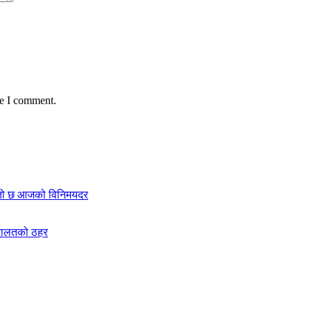
me I comment.
स्तो छ आजको विनिमयदर
अदालतको ठहर