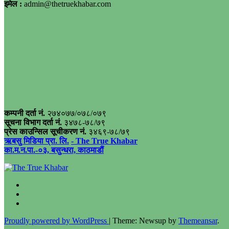
इमेल :
admin@thetruekhabar.com
कम्पनी दर्ता नं.
२७४०७७/०७८/०७९
सूचना विभाग दर्ता नं.
३४७८-७८/७९
प्रेस काउन्सिल सूचीकरण नं.
३४६९-७८/७९
ऋबसु मिडिया प्रा. लि.
- The True Khabar
का.म.न.पा.-०३, बसुन्धरा, काठमाडौं
Proudly powered by WordPress
|
Theme: Newsup by
Themeansar
.