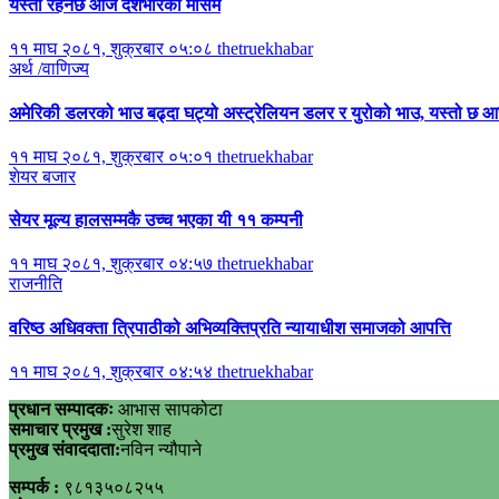
यस्तो रहनेछ आज देशभरिको मौसम
११ माघ २०८१, शुक्रबार ०५:०८
thetruekhabar
अर्थ /वाणिज्य
अमेरिकी डलरको भाउ बढ्दा घट्यो अस्ट्रेलियन डलर र युरोको भाउ, यस्तो छ
११ माघ २०८१, शुक्रबार ०५:०१
thetruekhabar
शेयर बजार
सेयर मूल्य हालसम्मकै उच्च भएका यी ११ कम्पनी
११ माघ २०८१, शुक्रबार ०४:५७
thetruekhabar
राजनीति
वरिष्ठ अधिवक्ता त्रिपाठीको अभिव्यक्तिप्रति न्यायाधीश समाजको आपत्ति
११ माघ २०८१, शुक्रबार ०४:५४
thetruekhabar
प्रधान सम्पादकः
आभास सापकोटा
समाचार प्रमुख :
सुरेश शाह
प्रमुख संवाददाता:
नविन न्यौपाने
सम्पर्क :
९८१३५०८२५५