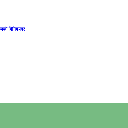
 आजको विनिमयदर