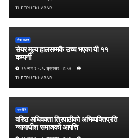
THETRUEKHABAR
शेयर बजार
सेयर मूल्य हालसम्मकै उच्च भएका यी ११
कम्पनी
११ माघ २०८१, शुक्रबार ०४:५७
THETRUEKHABAR
राजनीति
वरिष्ठ अधिवक्ता त्रिपाठीको अभिव्यक्तिप्रति
न्यायाधीश समाजको आपत्ति