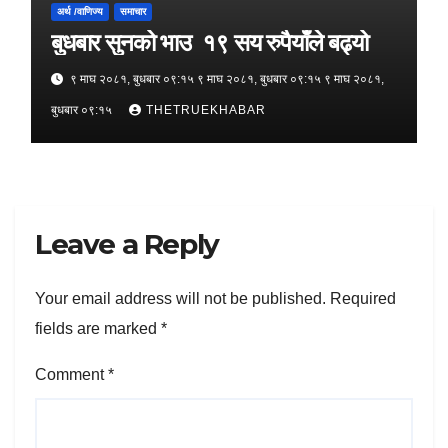
अर्थ /वाणिज्य
समाचार
बुधबार सुनको भाउ १९ सय रुपैयाँले बढ्यो
९ माघ २०८१, बुधबार ०९:१५ ९ माघ २०८१, बुधबार ०९:१५ ९ माघ २०८१,
बुधबार ०९:१५
THETRUEKHABAR
Leave a Reply
Your email address will not be published.
Required
fields are marked
*
Comment
*