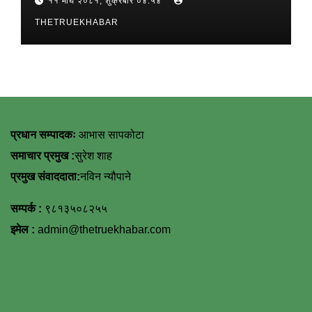
११ माघ २०८१, शुक्रबार ०४:५४
THETRUEKHABAR
प्रधान सम्पादकः
आभास सापकोटा
समाचार प्रमुख :
सुरेश शाह
प्रमुख संवाददाता:
नविन न्यौपाने
सम्पर्क :
९८१३५०८२५५
इमेल :
admin@thetruekhabar.com