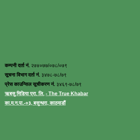
कम्पनी दर्ता नं.
२७४०७७/०७८/०७९
सूचना विभाग दर्ता नं.
३४७८-७८/७९
प्रेस काउन्सिल सूचीकरण नं.
३४६९-७८/७९
ऋबसु मिडिया प्रा. लि.
- The True Khabar
का.म.न.पा.-०३, बसुन्धरा, काठमाडौं