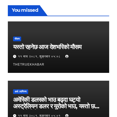
You missed
मौसम
यस्तो रहनेछ आज देशभरिको मौसम
११ माघ २०८१, शुक्रबार ०५:०८
THETRUEKHABAR
अर्थ /वाणिज्य
अमेरिकी डलरको भाउ बढ्दा घट्यो
अस्ट्रेलियन डलर र युरोको भाउ, यस्तो छ
आजको विनिमयदर
११ माघ २०८१, शुक्रबार ०५:०१