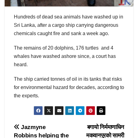
Hundreds of dead sea animals have washed up in
Sri Lanka, after a cargo ship carrying dangerous
chemicals caught fire and sank a week ago.
The remains of 20 dolphins, 176 turtles and 4
whales have washed ashore since, a court has
heard.
The ship carried tonnes of oil in its tanks that risks
for environmental hazard for decades, according to
the experts.
Post
Jazmyne
बगायो निर्ममाणाधिन
Robbins helping the
मकवानपुरको सामरी