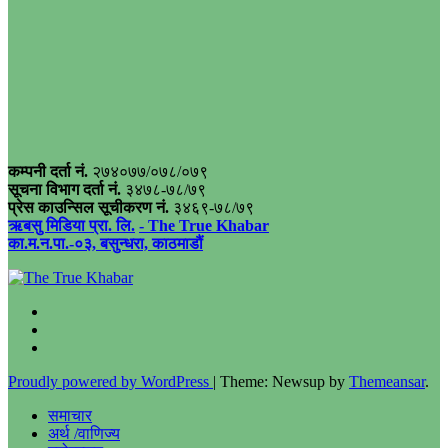
कम्पनी दर्ता नं.
२७४०७७/०७८/०७९
सूचना विभाग दर्ता नं.
३४७८-७८/७९
प्रेस काउन्सिल सूचीकरण नं.
३४६९-७८/७९
ऋबसु मिडिया प्रा. लि.
- The True Khabar
का.म.न.पा.-०३, बसुन्धरा, काठमाडौं
Proudly powered by WordPress
|
Theme: Newsup by
Themeansar
.
समाचार
अर्थ /वाणिज्य