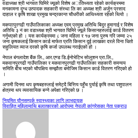
वडाध्यक्ष श्री भागवत घिमिरे ज्यूको विशेष अातिथ्यता रहेको कार्यक्रममा
मनकामना दुग्ध उत्पादक सहकारी संस्था लि का अध्यक्ष श्री अर्जुन प्रसाद
दाहाल र कृषि शाखा प्रमुख चन्द्रकान्त चौधरीको आथिथ्यता रहेको थियो ।
मकपाापुरगढी गाउँपालिकाका अध्यक्ष एवम् प्रमुख अतिथि बिदुर हुमागाई र विशेष
अतिथि ३ नं का वडाध्यक्ष श्री भागवत घिमिरे ज्यूले किसानहरुलाई कार्ड वितरण
गर्नुभएको हो । यस कार्यक्रममा ८ जना महिला र १७ जना पुरुष गरि जम्मा २५
जना कृषकलाई किसान कार्ड मार्फत प्रति किसान दुई लाखका दरले विना धितो
सहुलियत व्याज दरको कृषि कर्जा उपलब्ध गराईएको हो ।
नेपाल बंगलादेश बैंक लि., आर.एण्ड डि.ईनोभेटिभ सोलुशन प्रा.लि.,
मकवानपुरगढी गाउँपालिका र मकवानपुरगढी गाउँपालिका सहकारी समन्वय
समिति बीच भएको चौपक्षिय सम्झौता बमोजिम किसान कार्ड वितरण गरिएको हो
।
अगामी दिनमा थप कृषबहरुलाई समेट्दै बित्तिय पहुँच पुर्याई कृषि तथा पशुपालन
क्षेत्रमा थप व्यवसायिक बन्ने अपेक्षा गरिएको छ ।
Post
नियमित यौनसम्पर्क स्वास्थ्यका लागि लाभदायक
विवाहित महिलामाथि बलात्कारको आरोपमा नेपाली कांग्रेसका नेता पक्राउ
navigation