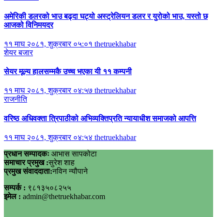
अमेरिकी डलरको भाउ बढ्दा घट्यो अस्ट्रेलियन डलर र युरोको भाउ, यस्तो छ
आजको विनिमयदर
११ माघ २०८१, शुक्रबार ०५:०१
thetruekhabar
शेयर बजार
सेयर मूल्य हालसम्मकै उच्च भएका यी ११ कम्पनी
११ माघ २०८१, शुक्रबार ०४:५७
thetruekhabar
राजनीति
वरिष्ठ अधिवक्ता त्रिपाठीको अभिव्यक्तिप्रति न्यायाधीश समाजको आपत्ति
११ माघ २०८१, शुक्रबार ०४:५४
thetruekhabar
प्रधान सम्पादकः
आभास सापकोटा
समाचार प्रमुख :
सुरेश शाह
प्रमुख संवाददाता:
नविन न्यौपाने
सम्पर्क :
९८१३५०८२५५
इमेल :
admin@thetruekhabar.com