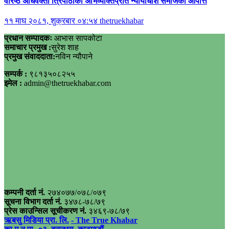
वरिष्ठ अधिवक्ता त्रिपाठीको अभिव्यक्तिप्रति न्यायाधीश समाजको आपत्ति
११ माघ २०८१, शुक्रबार ०४:५४
thetruekhabar
प्रधान सम्पादकः
आभास सापकोटा
समाचार प्रमुख :
सुरेश शाह
प्रमुख संवाददाता:
नविन न्यौपाने
सम्पर्क :
९८१३५०८२५५
इमेल :
admin@thetruekhabar.com
कम्पनी दर्ता नं.
२७४०७७/०७८/०७९
सूचना विभाग दर्ता नं.
३४७८-७८/७९
प्रेस काउन्सिल सूचीकरण नं.
३४६९-७८/७९
ऋबसु मिडिया प्रा. लि.
- The True Khabar