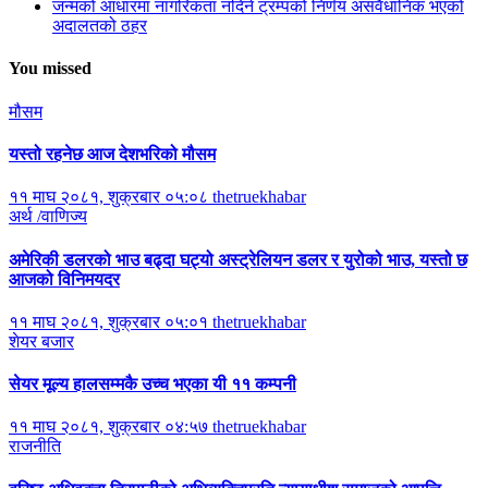
जन्मको आधारमा नागरिकता नदिने ट्रम्पको निर्णय असंवैधानिक भएको
अदालतको ठहर
You missed
मौसम
यस्तो रहनेछ आज देशभरिको मौसम
११ माघ २०८१, शुक्रबार ०५:०८
thetruekhabar
अर्थ /वाणिज्य
अमेरिकी डलरको भाउ बढ्दा घट्यो अस्ट्रेलियन डलर र युरोको भाउ, यस्तो छ
आजको विनिमयदर
११ माघ २०८१, शुक्रबार ०५:०१
thetruekhabar
शेयर बजार
सेयर मूल्य हालसम्मकै उच्च भएका यी ११ कम्पनी
११ माघ २०८१, शुक्रबार ०४:५७
thetruekhabar
राजनीति