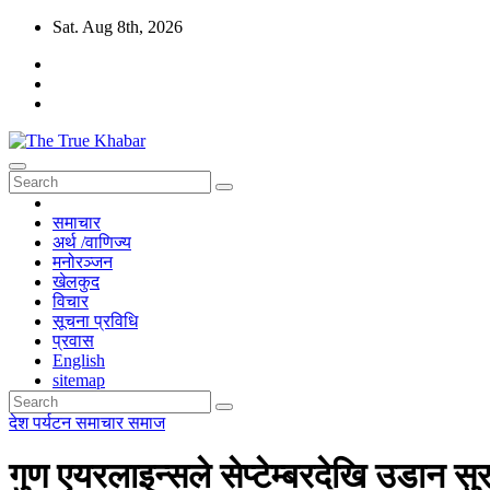
Skip
Sat. Aug 8th, 2026
to
content
The True Khabar
सत्य, निष्पक्ष र विश्वासिलो खबर True, Fair And Reliable News
समाचार
अर्थ /वाणिज्य
मनोरञ्जन
खेलकुद
विचार
सूचना प्रविधि
प्रवास
English
sitemap
देश
पर्यटन
समाचार
समाज
गुण एयरलाइन्सले सेप्टेम्बरदेखि उडान सुरु 