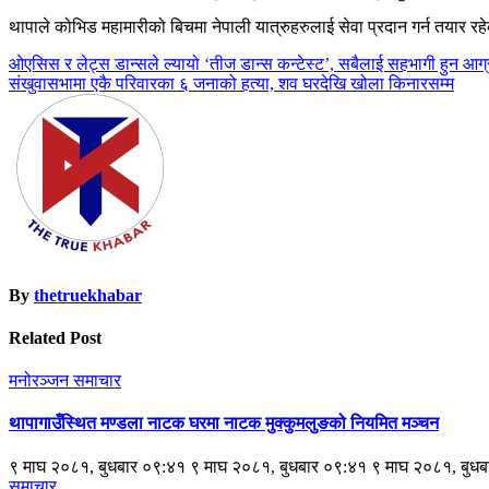
थापाले
कोभिड
महामारीको
बिचमा
नेपाली
यात्रुहरुलाई
सेवा
प्रदान
गर्न
तयार
रह
Post
ओएसिस र लेट्स डान्सले ल्यायो ‘तीज डान्स कन्टेस्ट’, सबैलाई सहभागी हुन आग
संखुवासभामा एकै परिवारका ६ जनाको हत्या, शव घरदेखि खोला किनारसम्म
navigation
By
thetruekhabar
Related Post
मनोरञ्जन
समाचार
थापागाउँस्थित मण्डला नाटक घरमा नाटक मुक्कुमलुङको नियमित मञ्चन
९ माघ २०८१, बुधबार ०९:४१ ९ माघ २०८१, बुधबार ०९:४१ ९ माघ २०८१, बुध
समाचार