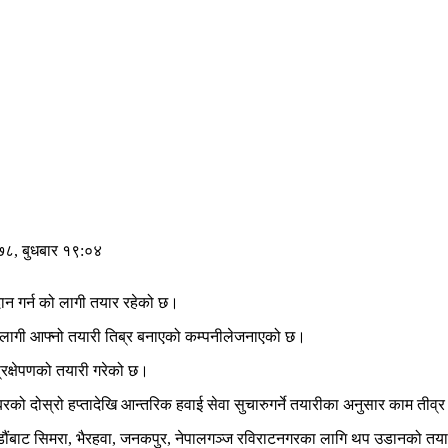
७८, बुधबार १९:०४
दान
गर्न
को
लागी
तयार
रहेको
छ।
लागी
आफ्नो
तयारी
तिब्र
बनाएको
कम्पनीले
जनाएको
छ।
्रक्षेपणको
तयारी
गरेको
छ।
म्बरको
दोस्रो
हप्तादेखि
आन्तरिक
हवाई
सेवा
सुचारु
गर्ने
तयारीका
अनुसार
काम
तीव्र
ौंबाट
सिमरा
,
भैरहवा
,
जनकपुर
,
नेपालगञ्ज
र
विराटनगरका
लागि
थप
उडानको
तया