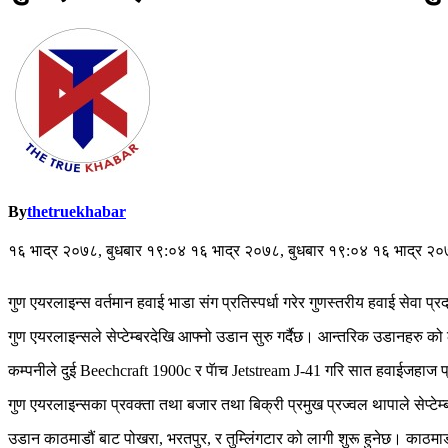
By
thetruekhabar
१६ भाद्र २०७८, बुधबार १९:०४ १६ भाद्र २०७८, बुधबार १९:०४ १६ भाद्र २०
गुण
एयरलाइन्स
वर्तमान
हवाई
भाडा
संग
प्रतिस्पर्धा
गरेर
गुणस्तरीय
हवाई
सेवा
प्र
गुण
एयरलाइन्सले
सेप्टेम्बरदेखि
आफ्नो
उडान
सुरु
गर्दैछ।
आन्तरिक
उडानहरु
को
कम्पनीले
दुई
Beechcraft 1900c
र
पॅाच
Jetstream J-41
गरि
सात
हवाईजहाज
प
गुण
एयरलाइन्सका
प्रवक्ता
तथा
बजार
तथा
बिक्री
प्रमुख
प्रज्वल
थापाले
सेप्टे
उडान
काठमाडौं
बाट
पोखरा
,
भरतपुर
,
र
तुम्लिंगटार
को
लागी
शुरू
हुनेछ।
काठमाड