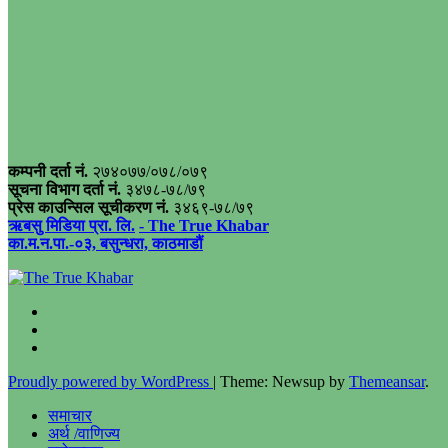
कम्पनी दर्ता नं.
२७४०७७/०७८/०७९
सूचना विभाग दर्ता नं.
३४७८-७८/७९
प्रेस काउन्सिल सूचीकरण नं.
३४६९-७८/७९
ऋबसु मिडिया प्रा. लि.
- The True Khabar
का.म.न.पा.-०३, बसुन्धरा, काठमाडौं
Proudly powered by WordPress
|
Theme: Newsup by
Themeansar
.
समाचार
अर्थ /वाणिज्य