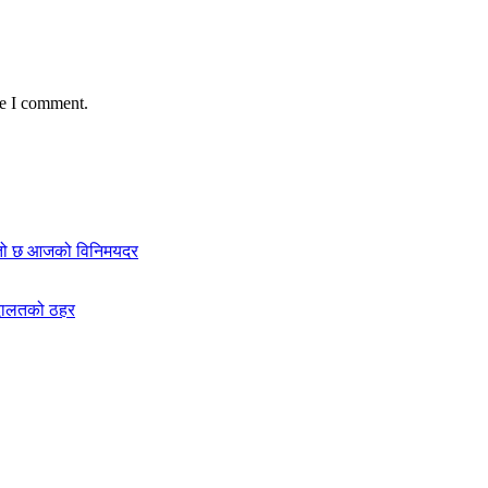
me I comment.
स्तो छ आजको विनिमयदर
अदालतको ठहर