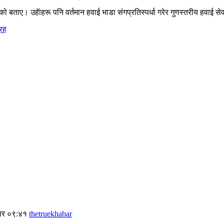
ेको
बताए।
उहॅाहरू
पनि
वर्तमान
हवाई
भाडा
संग
प्रतिस्पर्धा
गरेर
गुणस्तरीय
हवाई
से
्रह
बार ०९:४१
thetruekhabar