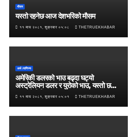
मौसम
यस्तो रहनेछ आज देशभरिको मौसम
११ माघ २०८१, शुक्रबार ०५:०८
THETRUEKHABAR
अर्थ /वाणिज्य
अमेरिकी डलरको भाउ बढ्दा घट्यो
अस्ट्रेलियन डलर र युरोको भाउ, यस्तो छ
आजको विनिमयदर
११ माघ २०८१, शुक्रबार ०५:०१
THETRUEKHABAR