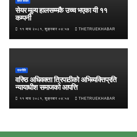
शेयर बजार
सेयर मूल्य हालसम्मकै उच्च भएका यी ११
कम्पनी
११ माघ २०८१, शुक्रबार ०४:५७
THETRUEKHABAR
राजनीति
वरिष्ठ अधिवक्ता त्रिपाठीको अभिव्यक्तिप्रति
न्यायाधीश समाजको आपत्ति
११ माघ २०८१, शुक्रबार ०४:५४
THETRUEKHABAR