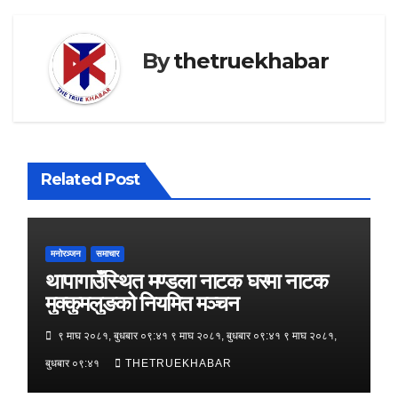
By
thetruekhabar
Related Post
मनोरञ्जन
समाचार
थापागाउँस्थित मण्डला नाटक घरमा नाटक
मुक्कुमलुङको नियमित मञ्चन
९ माघ २०८१, बुधबार ०९:४१ ९ माघ २०८१, बुधबार ०९:४१ ९ माघ २०८१,
बुधबार ०९:४१
THETRUEKHABAR