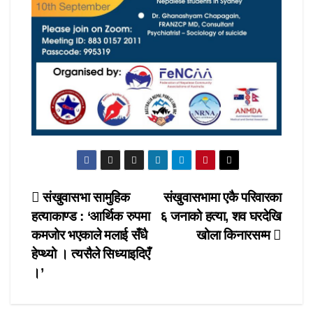
Post
संखुवासभा सामुहिक
संखुवासभामा एकै परिवारका
हत्याकाण्ड : ‘आर्थिक रुपमा
६ जनाको हत्या, शव घरदेखि
navigation
कमजोर भएकाले मलाई सँधै
खोला किनारसम्म
हेप्थ्यो । त्यसैले सिध्याइदिएँ
।’