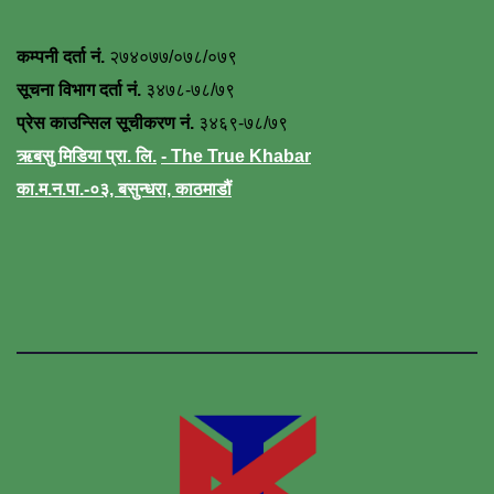
कम्पनी दर्ता नं.
२७४०७७/०७८/०७९
सूचना विभाग दर्ता नं.
३४७८-७८/७९
प्रेस काउन्सिल सूचीकरण नं.
३४६९-७८/७९
ऋबसु मिडिया प्रा. लि.
- The True Khabar
का.म.न.पा.-०३, बसुन्धरा, काठमाडौं