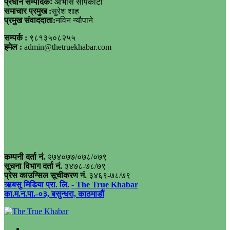
प्रधान सम्पादकः
आभास सापकोटा
समाचार प्रमुख :
सुरेश शाह
प्रमुख संवाददाता:
नविन न्यौपाने
सम्पर्क :
९८१३५०८२५५
इमेल :
admin@thetruekhabar.com
कम्पनी दर्ता नं.
२७४०७७/०७८/०७९
सूचना विभाग दर्ता नं.
३४७८-७८/७९
प्रेस काउन्सिल सूचीकरण नं.
३४६९-७८/७९
ऋबसु मिडिया प्रा. लि.
- The True Khabar
का.म.न.पा.-०३, बसुन्धरा, काठमाडौं