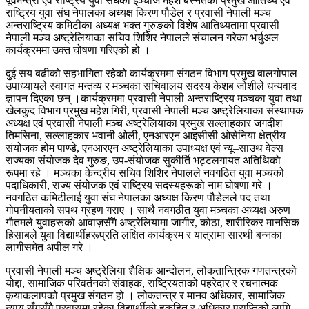
पूर्वमन्त्री एवं राष्ट्रिय युवा संघका इञ्चार्ज महेश बस्नेतको प्रमुख आतिथ्य एवं
राष्ट्रिय युवा संघ नेपालका अध्यक्ष किरण पौडेल र प्रवासी नेपाली मञ्च
अन्तराष्ट्रिय कमिटीका अध्यक्ष भक्त गुरुङको विशेष आतिथ्यतामा प्रवासी
नेपाली मञ्च अष्ट्रेलियाका सचिव शिशिर नेपालले संचालन गरेका भर्चुअल
कार्यक्रममा उक्त घोषणा गरिएको हो ।
दुई सय बढीको सहभागिता रहेको कार्यक्रममा संगठन विभाग प्रमुख बालगोपाल
उपाध्यायले स्वागत मन्तव्य र मञ्चका सचिवालय सदस्य केशब जोशीले धन्यवाद
ज्ञापन दिएका छन् ।कार्यक्रममा प्रवासी नेपाली अन्तराष्ट्रिय मञ्चका युवा तथा
खेलकुद विभाग प्रमुख महेश गिरी, प्रवासी नेपाली मञ्च अष्ट्रेलियाका संस्थापक
अध्यक्ष एवं प्रवासी नेपाली मञ्च अष्ट्रेलियाका प्रमुख सल्लाहकार जगदीश
तिमसिना, सल्लाहकार भवानी ओली, एनआरएन आइसीसी ओसेनिया क्षेत्रीय
संयोजक होम पाण्डे, एनआरएन अष्ट्रेलियाका उपाध्यक्ष एवं न्यू–साउथ वेल्स
राज्यका संयोजक देव गुरुङ, उप-संयोजक सुकीर्ति भट्टलगायत अतिथिकाे
रूपमा रहे । मञ्चका केन्द्रीय सचिव शिशिर नेपालले नवगठित युवा मञ्चको
पदाधिकारी, राज्य संयोजक एवं राष्ट्रिय सदस्यहरूको नाम घोषणा गरे ।
नवगठित कमिटीलाई युवा संघ नेपालका अध्यक्ष किरण पौडेलले पद तथा
गोपनीयताको सपथ ग्रहण गराए । साथै नवगठीत युवा मञ्चका अध्यक्ष अरुण
गौतमले युवाहरूको आवाज़सँगै अष्ट्रेलियामा जागीर, कोठा, शारीरिकर मानसिक
हिसाबले युवा विद्यार्थीहरूप्रति लक्षित कार्यक्रम र यात्रामा सारथी बन्नका
लागीसमेत अपील गरे ।
प्रवासी नेपाली मञ्च अष्ट्रेलिया शैक्षिक आन्दोलन, लोकतान्त्रिक गणतन्त्रको
योद्दा, सामाजिक परिवर्तनको संवाहक, राष्ट्रियताको पहरेदार र रचनात्मक
कृयाकलापको प्रमुख संगठन हो । लोकतन्त्र र मानव अधिकार, सामाजिक
न्याय सँगसँगै प्रवासमा रहेका विद्यार्थीको हकहित र अधिकार प्राप्तिको लागि