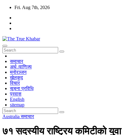
Skip
Fri. Aug 7th, 2026
to
content
The True Khabar
सत्य, निष्पक्ष र विश्वासिलो खबर True, Fair And Reliable News
समाचार
अर्थ /वाणिज्य
मनोरञ्जन
खेलकुद
विचार
सूचना प्रविधि
प्रवास
English
sitemap
Australia
समाचार
७१ सदस्यीय राष्ट्रिय कमिटीको युवा