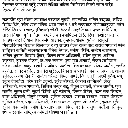
निरन्तर जागरुक रहँदै उज्वल शैक्षिक भविष्य निर्माणका निम्ती समेत सदैव
क्रियाशील संगठन हो ।
नवगठीत युवा मंचमा उपाध्यक्ष प्रकाश सुबेदी, महासचिव अनिल खड़का, सचिव
बिरोध थिंग, कोषाध्यक्ष संजिव थापा मगर र ८ वटै राज्यबाट संयोजकहरूमा नर्दन
टेरिटोरिमा राम चन्द्र (निशान) जोशी, वेस्टर्न अष्ट्रेलियामा प्रकाश घिसिंग,
तास्मानियामा मुगेन गौतम, अष्ट्रेलियन क्यापिटल टेरिटोरिमा किशोर भण्डारि,
साउथ अष्ट्रेलियामा धिरजजंग खड़का, कुइन्सल्यांडमा युकेश पराजुली,
भिक्टोरियामा बिकास सिलवाल र न्यु साउथ वेल्स राज्य बाट सरोज भण्डारी एवंम
राष्ट्रिय कमिटी सदस्यहरूमा बिबेक नेपाल, मनीषा पंगेनि, सन्देश उपाध्याय,
अनिल भुषाल, किशोर कुँवर, किरण लाल अधिकारी, रबिन भुषाल, आशिस
कट्टेल, हेमराज पौडेल, के-राज खनाल, पुष्प राज आचार्य, रीजन लामिछाने,
रबिन अर्याल, बाबुराम शर्मा, राजीव सापकोटा, शिव वस्याल, संजय अर्याल, राजीव
बस्नेत, समिर बस्नेत, राजनेस श्रेस्ठ, बिकास चापागाई, बिकास लम्साल, आयाम
श्रेस्ठ, अरुण तिवारी, सन्देश श्रेस्ठ, बिमल पाण्डे, दिप क्षत्री, लक्ष्मी गुरुँग, मधु
सुदन देवकोटा, प्रेम शाही ठकुरी, सुरेश बोगटी, देवराज लामिछाने, लेखु
अधिकारी, मदन भण्डारी, क्षितिज चन्द्र राई, बिपुल ज्ञवाली, रोसन तामाँग, पुष्प
तामाँग, सुमन वली, सुवर्ण घिमिरे, धुर्व न्यौपाने, किरण पौडेल, मदन राज सिग्देल,
रमेश अधिकारी, मोहन भण्डारी, सुनिल खंडाल, सशांक बश्याल, सफल पोख्रेल,
सुनिल श्रेस्ठ, पदम अधिकारी, बिशाल बराल, सुजन जंग बर्तौला, झलक गुरुँग,
सुमन बिक, जीवन न्यौपाने, प्रताप लामा, बिमल बस्नेत र सुमन बर्तौला गरी कुल
७१ सदस्यीय राष्ट्रिय कमिटी घोषणा भएको छ ।