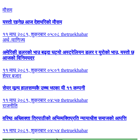
मौसम
यस्तो रहनेछ आज देशभरिको मौसम
११ माघ २०८१, शुक्रबार ०५:०८
thetruekhabar
अर्थ /वाणिज्य
अमेरिकी डलरको भाउ बढ्दा घट्यो अस्ट्रेलियन डलर र युरोको भाउ, यस्तो छ
आजको विनिमयदर
११ माघ २०८१, शुक्रबार ०५:०१
thetruekhabar
शेयर बजार
सेयर मूल्य हालसम्मकै उच्च भएका यी ११ कम्पनी
११ माघ २०८१, शुक्रबार ०४:५७
thetruekhabar
राजनीति
वरिष्ठ अधिवक्ता त्रिपाठीको अभिव्यक्तिप्रति न्यायाधीश समाजको आपत्ति
११ माघ २०८१, शुक्रबार ०४:५४
thetruekhabar