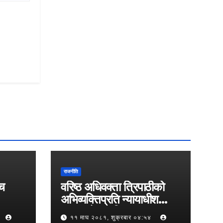
राजनीति
्च
वरिष्ठ अधिवक्ता त्रिपाठीको
अभिव्यक्तिप्रति न्यायाधीश
समाजको आपत्ति
११ माघ २०८१, शुक्रबार ०४:५४