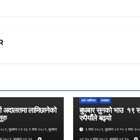
R
अर्थ /वाणिज्य
समाचार
ेही अदालतमा लामिछानेको
बुधबार सुनको भाउ १९ 
ुरु
रुपैयाँले बढ्यो
०८१, बुधबार ०९:२६ ९ माघ २०८१, बुधबार
९ माघ २०८१, बुधबार ०९:१५ ९ माघ २०८
घ २०८१, बुधबार ०९:२६
०९:१५ ९ माघ २०८१, बुधबार ०९:१५