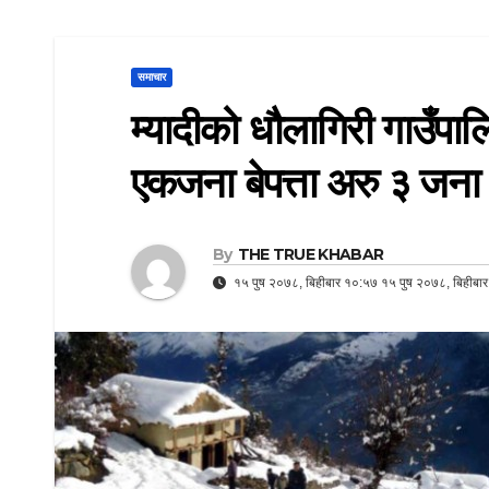
समाचार
म्यादीको धौलागिरी गाउँपाल
एकजना बेपत्ता अरु ३ जना
By
THE TRUE KHABAR
१५ पुष २०७८, बिहीबार १०:५७ १५ पुष २०७८, बिहीबा