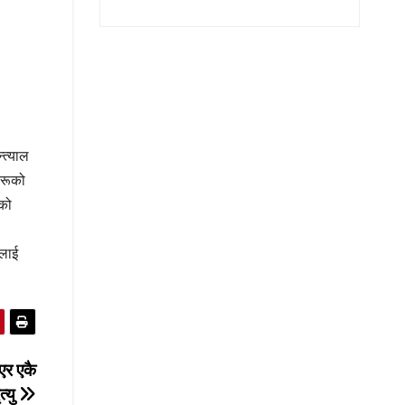
्त्याल
हरूको
ीको
ालाई
एर एकै
त्यु