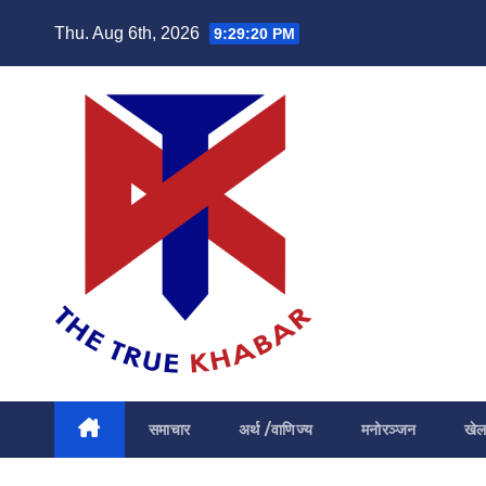
Skip
Thu. Aug 6th, 2026
9:29:21 PM
to
content
समाचार
अर्थ /वाणिज्य
मनोरञ्जन
खेल