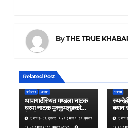
navigation
By
THE TRUE KHABA
Related Post
मनोरञ्जन
समाचार
समाचार
थापागाउँस्थित मण्डला नाटक
रुपन्द
घरमा नाटक मुक्कुमलुङको
बयान स
नियमित मञ्चन
९ माघ २०८१, बुधबार ०९:४१ ९ माघ २०८१, बुधबार
९ माघ २
०९:४१ ९ माघ २०८१, बुधबार ०९:४१
०९:२६ ९ मा